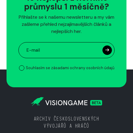
průmyslu 1 měsíčně?
Přihlašte se k našemu newsletteru a my vám
zašleme přehled nejzajímavějších článků a
nejlepších her.
Souhlasím se zásadami ochrany osobních údajů
ARCHIV ČESKOSLOVENSKÝCH
VÝVOJÁŘŮ A HRÁČŮ