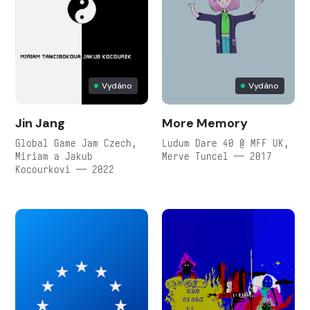
Vydáno
Vydáno
Jin Jang
More Memory
Global Game Jam Czech,
Ludum Dare 40 @ MFF UK,
Miriam a Jakub
Merve Tuncel — 2017
Kocourkovi — 2022