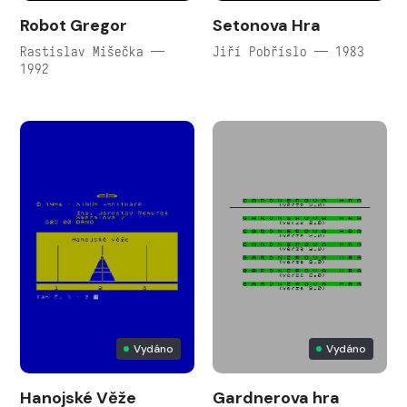
Robot Gregor
Setonova Hra
Rastislav Mišečka —
Jiří Pobříslo — 1983
1992
Vydáno
Vydáno
Hanojské Věže
Gardnerova hra