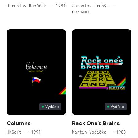
Jaroslav Řehůřek — 1984
Jaroslav Hrubý —
neznámo
Vydáno
Vydáno
Columns
Rack One's Brains
HMSoft — 1991
Martin Vodička — 1988