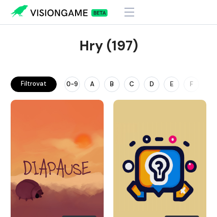
Hry (197)
Filtrovat
0-9
A
B
C
D
E
F
G