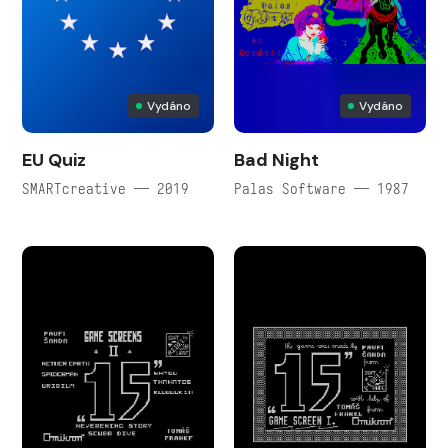
Vydáno
Vydáno
EU Quiz
Bad Night
SMARTcreative — 2019
Palas Software — 1987