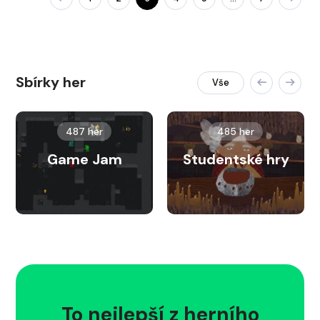
Sbírky her
Vše
487 her
485 her
Game Jam
Studentské hry
To nejlepší z herního