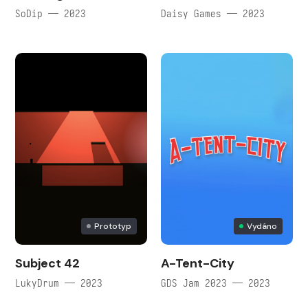
SoDip — 2023
Daisy Games — 2023
Prototyp
Vydáno
Subject 42
A-Tent-City
LukyDrum — 2023
GDS Jam 2023 — 2023