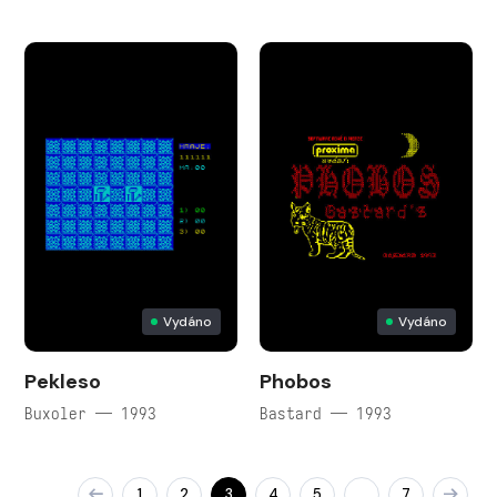
Vydáno
Vydáno
Pekleso
Phobos
Buxoler — 1993
Bastard — 1993
1
2
3
4
5
7
…