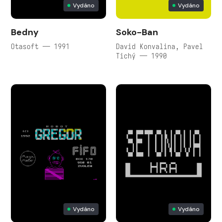
Vydáno
Vydáno
Bedny
Soko-Ban
Otasoft — 1991
David Konvalina, Pavel
Tichý — 1990
Vydáno
Vydáno