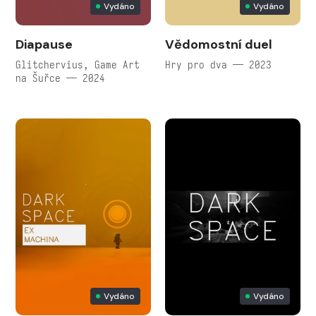
Vydáno
Vydáno
Diapause
Vědomostní duel
Glitchervius, Game Art
Hry pro dva — 2023
na Šuřce — 2024
Vydáno
Vydáno