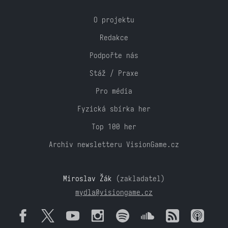
O projektu
Redakce
Podpořte nás
Stáž / Praxe
Pro média
Fyzická sbírka her
Top 100 her
Archiv newsletteru VisionGame.cz
Miroslav Žák
(zakladatel)
mydla@visiongame.cz