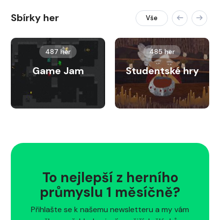
Sbírky her
Vše
487 her
485 her
Game Jam
Studentské hry
To nejlepší z herního
průmyslu 1 měsíčně?
Přihlašte se k našemu newsletteru a my vám