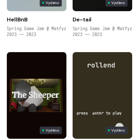
Vydáno
Vydáno
HellBnB
De-tail
Spring Game Jam @ Matfyz
Spring Game Jam @ Matfyz
2023 — 2023
2023 — 2023
Vydáno
Vydáno