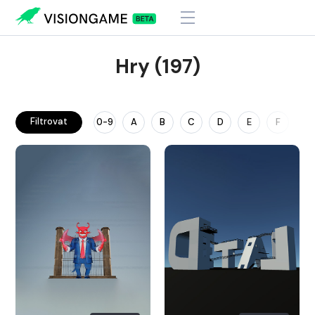
Hry (197)
Filtrovat
0-9
A
B
C
D
E
F
G