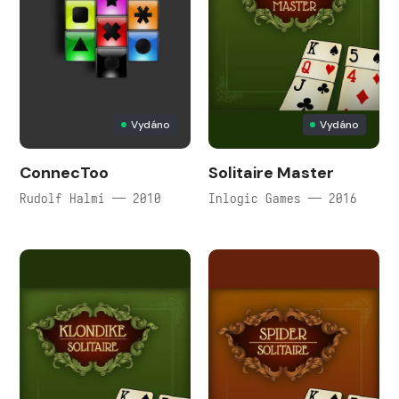
Vydáno
Vydáno
ConnecToo
Solitaire Master
Rudolf Halmi — 2010
Inlogic Games — 2016