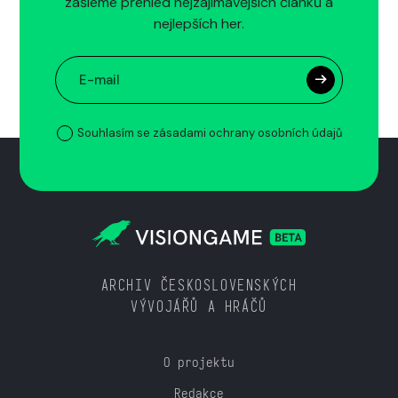
zašleme přehled nejzajímavějších článků a
nejlepších her.
Souhlasím se zásadami ochrany osobních údajů
ARCHIV ČESKOSLOVENSKÝCH
VÝVOJÁŘŮ A HRÁČŮ
O projektu
Redakce