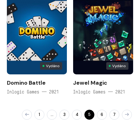
Vydáno
Vydáno
Domino Battle
Jewel Magic
Inlogic Games — 2021
Inlogic Games — 2021
1
3
4
5
6
7
…