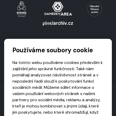
Podporují nás
Používáme soubory cookie
Na tomto webu používáme cookies především k
zajištění jeho správné funkčnosti. Také nám
pomáhají analyzovat návštěvnost stránek a v
neposlední řadě slouží k poskytování funkcí
sociálních médií. Můžeme sdílet informace o
vašem používání webových stránek s našimi
partnery pro sociální média, reklamu a analýzy,
kteří je mohou kombinovat s jinými údaji, které
Toto dílo podléhá licenci CC BY-NC-ND
jim poskytujete, nebo které shromažďují, když
Uveďte původ, neužívejte komerčně, nezpracovávejte.