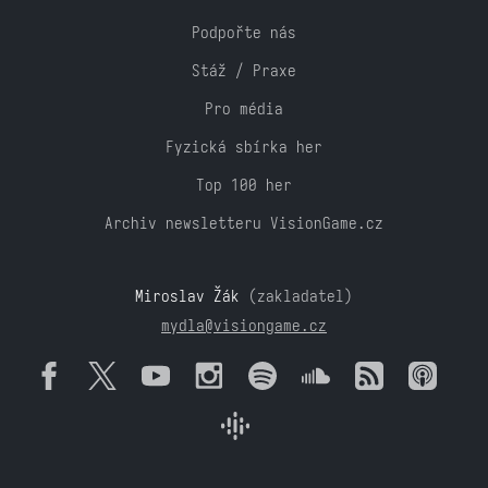
Podpořte nás
Stáž / Praxe
Pro média
Fyzická sbírka her
Top 100 her
Archiv newsletteru VisionGame.cz
Miroslav Žák
(zakladatel)
mydla@visiongame.cz