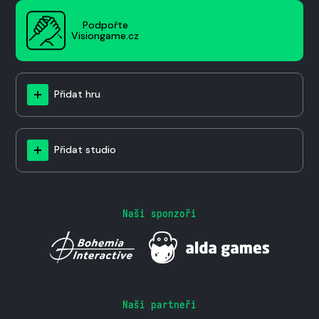
Podpořte
Visiongame.cz
Přidat hru
Přidat studio
Naši sponzoři
Naši partneři