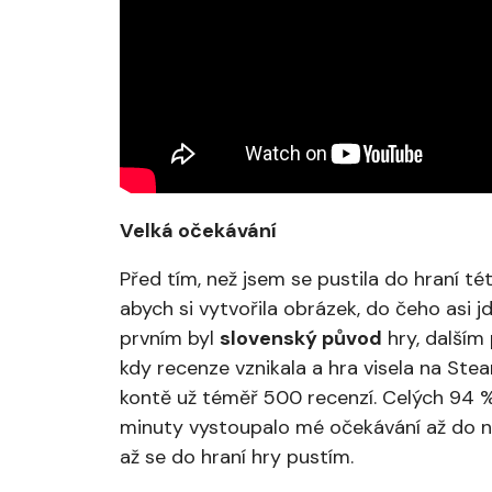
Velká očekávání
Před tím, než jsem se pustila do hraní té
abych si vytvořila obrázek, do čeho asi 
prvním byl
slovenský původ
hry, dalším
kdy recenze vznikala a hra visela na St
kontě už téměř 500 recenzí. Celých 94 %
minuty vystoupalo mé očekávání až do neb
až se do hraní hry pustím.