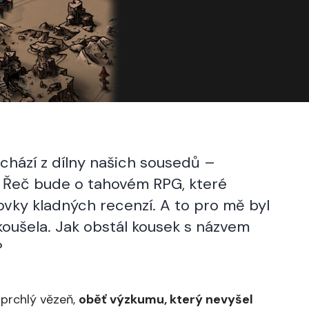
chází z dílny našich sousedů –
 Řeč bude o tahovém RPG, které
vky kladných recenzí. A to pro mě byl
koušela. Jak obstál kousek s názvem
?
uprchlý vězeň,
oběť výzkumu, který nevyšel