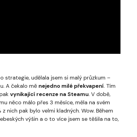
to strategie, udělala jsem si malý průzkum –
jdu. A čekalo mě
nejedno milé překvapení
. Tím
 pak
vynikající recenze na Steamu
. V době,
eamu něco málo přes 3 měsíce, měla na svém
 z nich pak bylo velmi kladných. Wow. Během
eských výšin a o to více jsem se těšila na to,