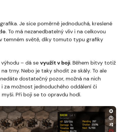
 grafika. Je sice poměrně jednoduchá, kreslené
lo
. To má nezanedbatelný vliv i na celkovou
 v temném světě, díky tomuto typu grafiky
ou výhodu – dá se
využít v boji
. Během bitvy totiž
a trny. Nebo je taky shodit ze skály. To ale
 nedáte dostatečný pozor, možná na nich
m i za možnost jednoduchého oddálení či
 myši. Při boji se to opravdu hodí.