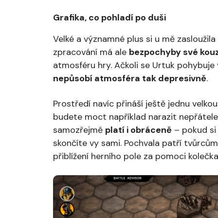
Grafika, co pohladí po duši
Velké a významné plus si u mě zasloužila
zpracování má ale
bezpochyby své kouz
atmosféru hry. Ačkoli se Urtuk pohybuje
nepůsobí atmosféra tak depresivně
.
Prostředí navíc přináší ještě jednu velk
budete moct například narazit nepřátele n
samozřejmě
platí i obráceně
– pokud si
skončíte vy sami. Pochvala patří tvůrců
přiblížení herního pole za pomoci kolečka