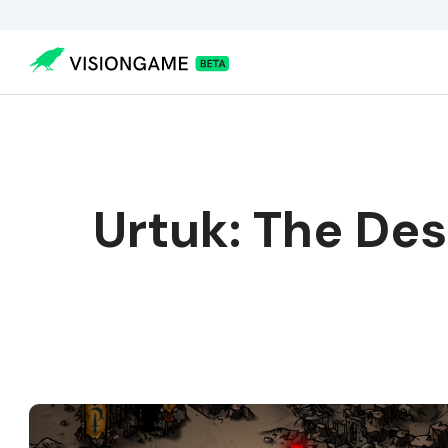
Visiongame
>
Urtuk: The Desolation – RPG/Strategie s velkým
Urtuk: The Des