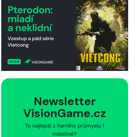
Newsletter
VisionGame.cz
To nejlepší z herního průmyslu 1
měsíčně?