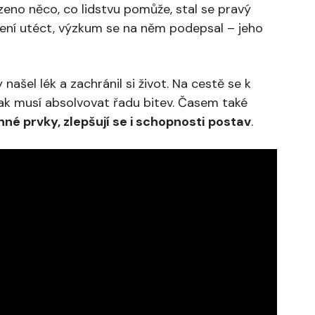
ezeno něco, co lidstvu pomůže, stal se pravý
ízení utéct, výzkum se na něm podepsal – jeho
šel lék a zachránil si život. Na cestě se k
pak musí absolvovat řadu bitev. Časem také
né prvky, zlepšují se i schopnosti
postav
.