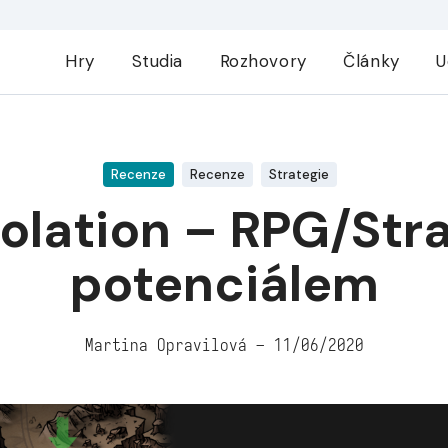
Hry
Studia
Rozhovory
Články
U
 potenciálem
Recenze
Recenze
Strategie
olation – RPG/Str
potenciálem
Martina Opravilová – 11/06/2020