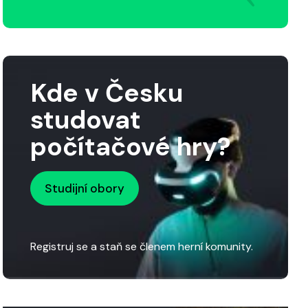
Kde v Česku
studovat
počítačové hry?
Studijní obory
Registruj se a staň se členem herní komunity.