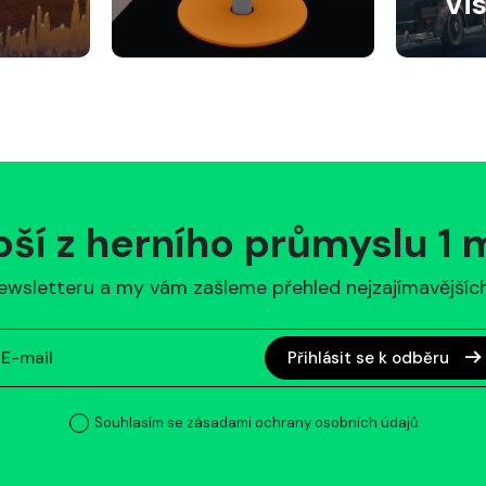
Vi
pší z herního průmyslu 1
ewsletteru a my vám zašleme přehled nejzajímavějších 
Přihlásit se k odběru
Souhlasím se zásadami ochrany osobních údajů