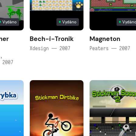
Vydáno
Vydáno
Vydán
her
Bech-i-Tronik
Magneton
Xdesign — 2007
Peaters — 2007
,
 2007