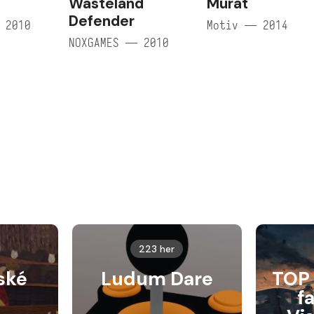
Wasteland
Murat
Defender
 2010
Motiv — 2014
NOXGAMES — 2010
223 her
ské
Ludum Dare
TOP 
f