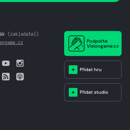
ák
(zakladatel)
Podpořte
ongame.cz
Visiongame.cz
Přidat hru
Přidat studio