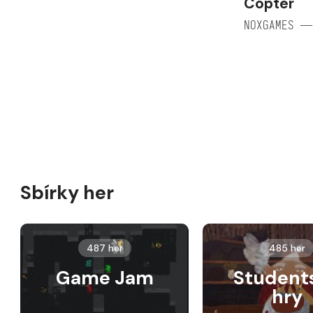
Copter
NOXGAMES —
Sbírky her
487 her
485 her
Game Jam
Student
hry