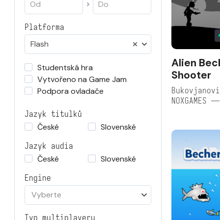
Platforma
Flash
Alien Bec
Studentská hra
Shooter
Vytvořeno na Game Jam
Bukovjanovi
Podpora ovladače
NOXGAMES —
Jazyk titulků
České
Slovenské
Jazyk audia
České
Slovenské
Engine
Vyberte
Typ multiplayeru