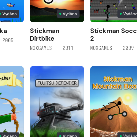
Vydáno
Vydáno
Vydán
ka
Stickman
Stickman Socc
Dirtbike
2
 2005
NOXGAMES — 2011
NOXGAMES — 2009
Vydáno
Vydáno
Vydán