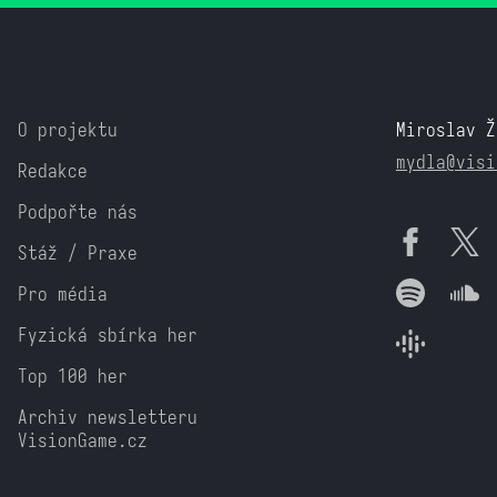
O projektu
Miroslav Ž
mydla@visi
Redakce
Podpořte nás
Stáž / Praxe
Pro média
Fyzická sbírka her
Top 100 her
Archiv newsletteru
VisionGame.cz