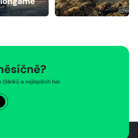
siongame
 měsíčně?
článků a nejlepších her.