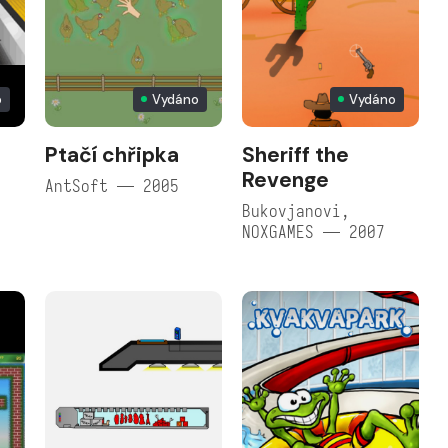
o
Vydáno
Vydáno
Ptačí chřipka
Sheriff the
Revenge
AntSoft — 2005
Bukovjanovi,
NOXGAMES — 2007