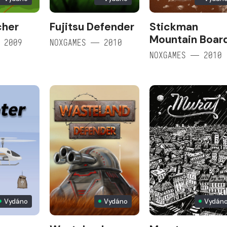
cher
Fujitsu Defender
Stickman
Mountain Boar
 2009
NOXGAMES — 2010
NOXGAMES — 2010
Vydáno
Vydáno
Vydán