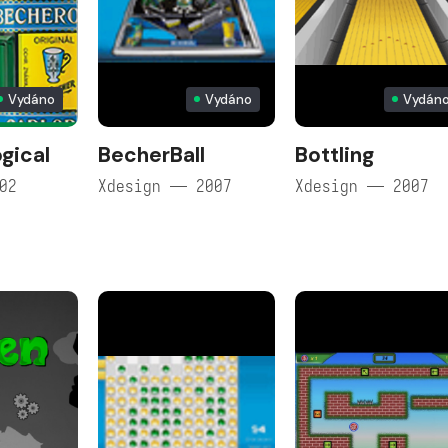
Vydáno
Vydáno
Vydán
gical
BecherBall
Bottling
02
Xdesign — 2007
Xdesign — 2007