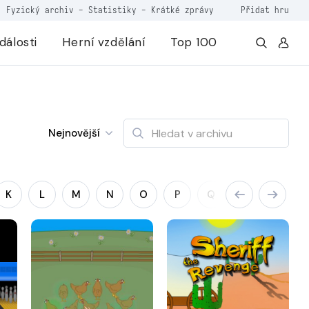
Fyzický archiv
-
Statistiky
-
Krátké zprávy
Přidat hru
dálosti
Herní vzdělání
Top 100
Nejnovější
K
L
M
N
O
P
Q
R
S