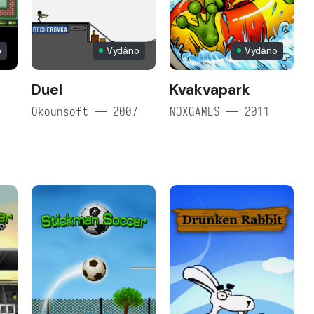
o
Vydáno
Vydáno
Duel
Kvakvapark
Okounsoft — 2007
NOXGAMES — 2011