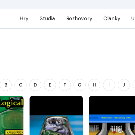
Hry
Studia
Rozhovory
Články
U
B
C
D
E
F
G
H
I
J