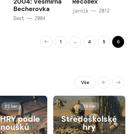
2004: Vesmírná
Recollex
Becherovka
jarnik — 2012
Dast — 2004
…
1
4
5
6
Vše
82 her
76 her
HRY podle
Středoškolské
anoušků
hry