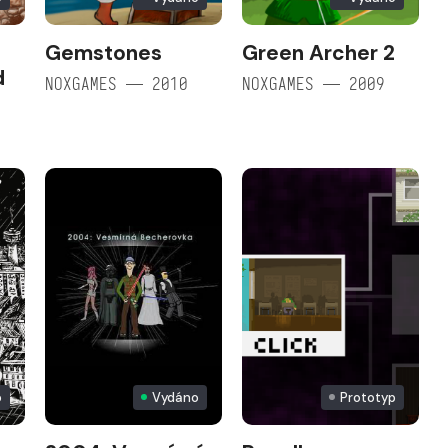
Gemstones
Green Archer 2
d
NOXGAMES — 2010
NOXGAMES — 2009
o
Vydáno
Prototyp