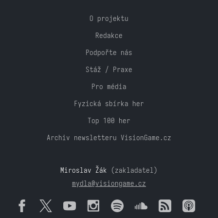
O projektu
Redakce
Podpořte nás
Stáž / Praxe
Pro média
Fyzická sbírka her
Top 100 her
Archiv newsletteru VisionGame.cz
Miroslav Žák
(zakladatel)
mydla@visiongame.cz