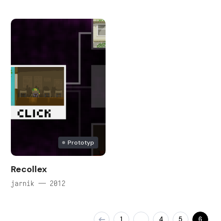
Prototyp
Recollex
jarnik — 2012
1
4
5
6
…