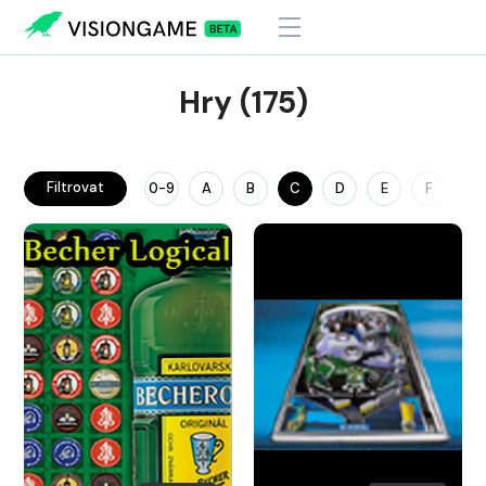
Hry (175)
Filtrovat
0-9
A
B
C
D
E
F
G