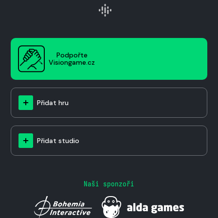
Podpořte
Visiongame.cz
Přidat hru
Přidat studio
Naši sponzoři