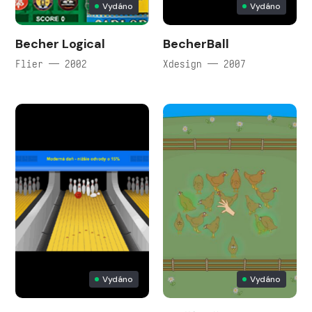
Vydáno
Vydáno
Becher Logical
BecherBall
Flier — 2002
Xdesign — 2007
Vydáno
Vydáno