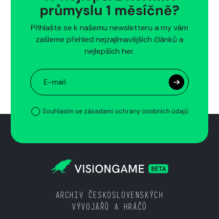
průmyslu 1 měsíčně?
Přihlašte se k našemu newsletteru a my vám
zašleme přehled nejzajímavějších článků a
nejlepších her.
Souhlasím se zásadami ochrany osobních údajů
ARCHIV ČESKOSLOVENSKÝCH
VÝVOJÁŘŮ A HRÁČŮ