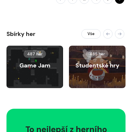
Sbírky her
Vše
487 her
485 her
Game Jam
Studentské hry
To nejlepší z herního