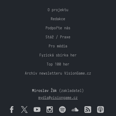
O projektu
Redakce
Podpořte nás
Stáž / Praxe
Pro média
Fyzická sbírka her
Top 100 her
Archiv newsletteru VisionGame.cz
Miroslav Žák
(zakladatel)
mydla@visiongame.cz