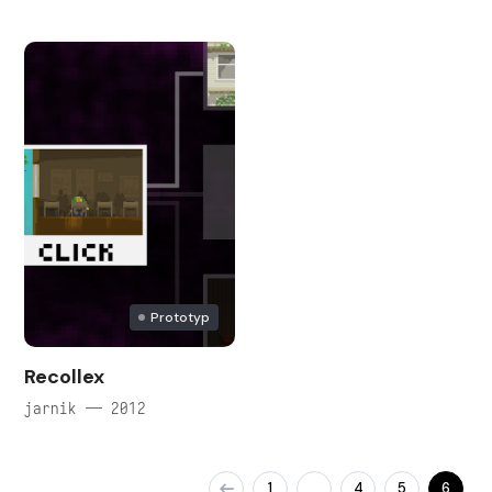
Prototyp
Recollex
jarnik — 2012
1
4
5
6
…