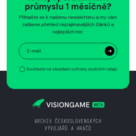
průmyslu 1 měsíčně?
Přihlašte se k našemu newsletteru a my vám
zašleme přehled nejzajímavějších článků a
nejlepších her.
Souhlasím se zásadami ochrany osobních údajů
ARCHIV ČESKOSLOVENSKÝCH
VÝVOJÁŘŮ A HRÁČŮ