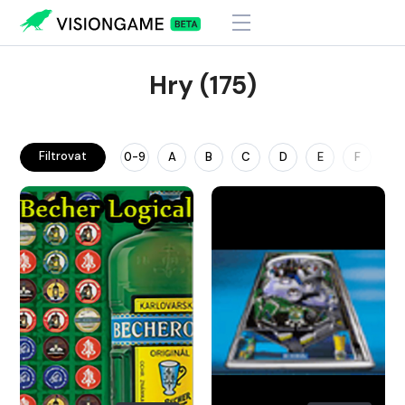
Hry (175)
Filtrovat
0-9
A
B
C
D
E
F
G