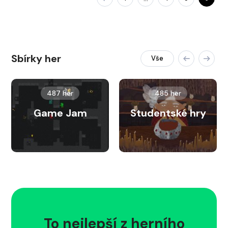
Sbírky her
Vše
487 her
485 her
Game Jam
Studentské hry
To nejlepší z herního