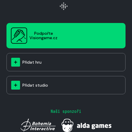
Podpořte
Visiongame.cz
Přidat hru
Přidat studio
Naši sponzoři