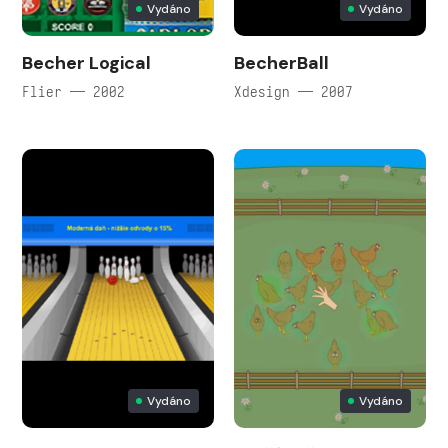
Vydáno
Vydáno
Becher Logical
BecherBall
Flier — 2002
Xdesign — 2007
Vydáno
Vydáno