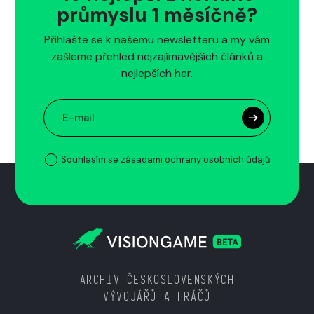
průmyslu 1 měsíčně?
Přihlašte se k našemu newsletteru a my vám
zašleme přehled nejzajímavějších článků a
nejlepších her.
Souhlasím se zásadami ochrany osobních údajů
ARCHIV ČESKOSLOVENSKÝCH
VÝVOJÁŘŮ A HRÁČŮ