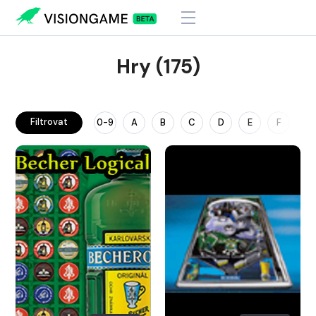
Hry (175)
Filtrovat
0-9
A
B
C
D
E
F
G