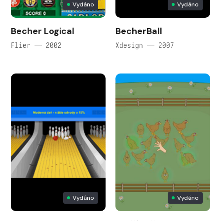
Vydáno
Vydáno
Becher Logical
BecherBall
Flier — 2002
Xdesign — 2007
Vydáno
Vydáno