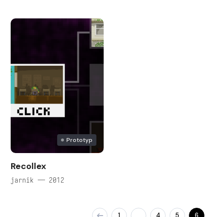
Prototyp
Recollex
jarnik — 2012
1
4
5
6
…