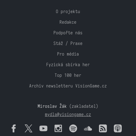
O projektu
Redakce
Podpořte nás
Stáž / Praxe
Pro média
Fyzická sbírka her
Top 100 her
Archiv newsletteru VisionGame.cz
Miroslav Žák
(zakladatel)
mydla@visiongame.cz