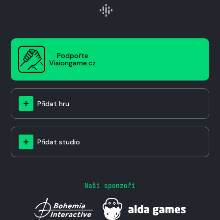
Podpořte
Visiongame.cz
Přidat hru
Přidat studio
Naši sponzoři