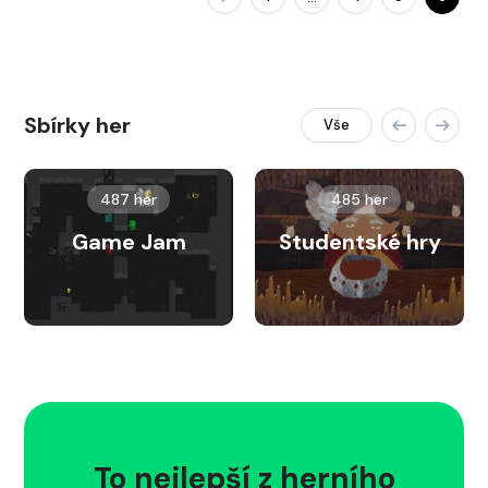
Sbírky her
Vše
487 her
485 her
Game Jam
Studentské hry
To nejlepší z herního