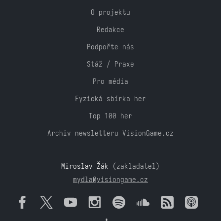
O projektu
Redakce
Podpořte nás
Stáž / Praxe
Pro média
Fyzická sbírka her
Top 100 her
Archiv newsletteru VisionGame.cz
Miroslav Žák
(zakladatel)
mydla@visiongame.cz