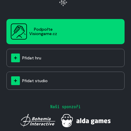
Podpořte
Visiongame.cz
Přidat hru
Přidat studio
Naši sponzoři