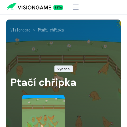
Visiongame
>
Ptačí chřipka
Vydáno
Ptačí chřipka