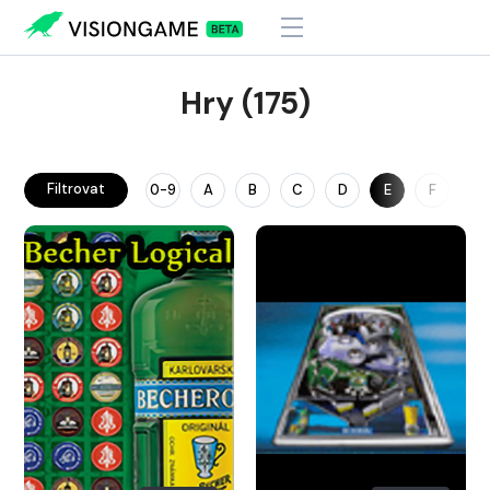
Hry (175)
Filtrovat
0-9
A
B
C
D
E
F
G