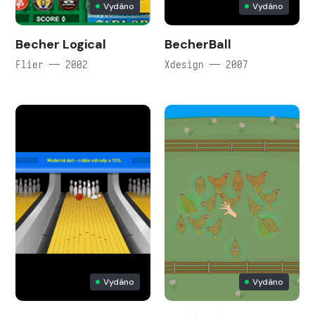
Vydáno
Vydáno
Becher Logical
BecherBall
Flier — 2002
Xdesign — 2007
Vydáno
Vydáno