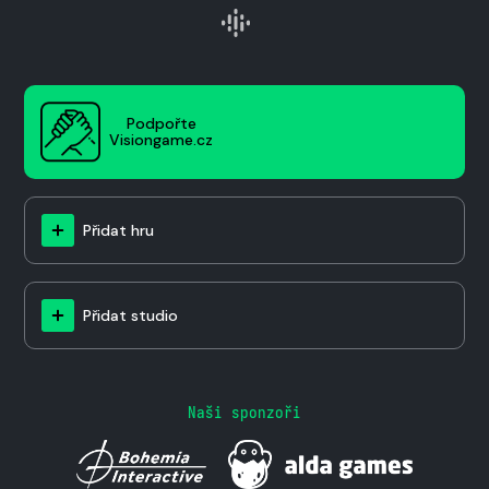
Podpořte
Visiongame.cz
Přidat hru
Přidat studio
Naši sponzoři