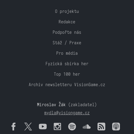
O projektu
Redakce
Podpořte nás
Stáž / Praxe
Pro média
Fyzická sbírka her
Top 100 her
Archiv newsletteru VisionGame.cz
Miroslav Žák
(zakladatel)
mydla@visiongame.cz