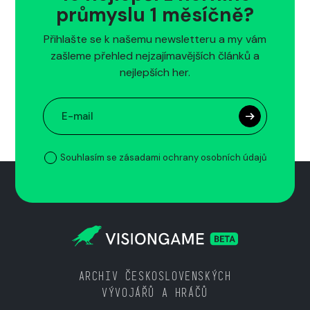
průmyslu 1 měsíčně?
Přihlašte se k našemu newsletteru a my vám
zašleme přehled nejzajímavějších článků a
nejlepších her.
Souhlasím se zásadami ochrany osobních údajů
ARCHIV ČESKOSLOVENSKÝCH
VÝVOJÁŘŮ A HRÁČŮ