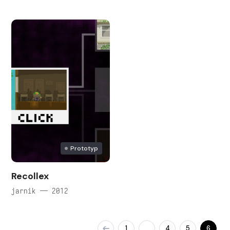
Prototyp
Recollex
jarnik — 2012
1
4
5
6
…