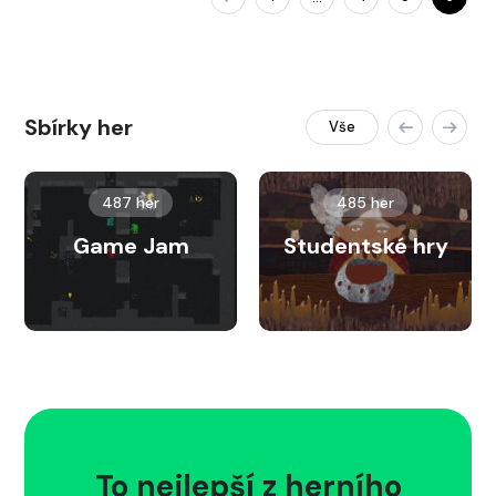
Sbírky her
Vše
487 her
485 her
Game Jam
Studentské hry
To nejlepší z herního