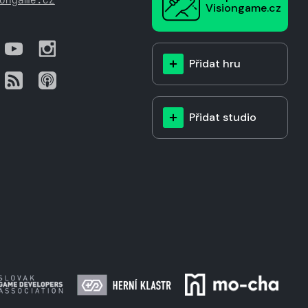
Visiongame.cz
Přidat hru
Přidat studio