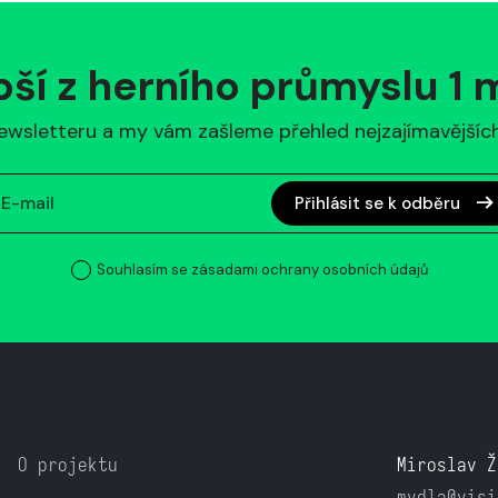
pší z herního průmyslu 1
ewsletteru a my vám zašleme přehled nejzajímavějších 
Přihlásit se k odběru
Souhlasím se zásadami ochrany osobních údajů
O projektu
Miroslav Ž
mydla@visi