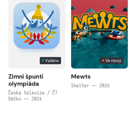
Vydáno
Ve vývoji
Zimní špuntí
Mewts
olympiáda
Shelter — 2026
Česka televize / ČT
Déčko — 2024