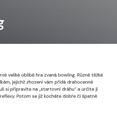
g
rně veliké oblibě hra zvaná bowling. Různě těžké
lkám, jejichž zhození vám přidá drahocenné
li si připravíte na „startovní dráhu“ a určíte jí
 reflexy. Potom se již kocháte dobře či špatně