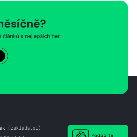
 měsíčně?
článků a nejlepších her.
ák
(zakladatel)
Podpořte
ongame.cz