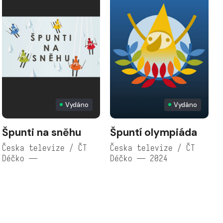
Vydáno
Vydáno
Špunti na sněhu
Špuntí olympiáda
Česka televize / ČT
Česka televize / ČT
Č
Déčko —
Déčko — 2024