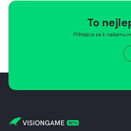
To nejle
Přihlašte se k našemu n