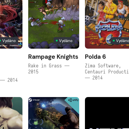
Vydáno
Vydáno
Vydán
Rampage Knights
Polda 6
Rake in Grass —
Zima Software,
2015
Centauri Product
— 2014
 — 2014