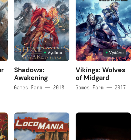
o
Vydáno
Vydáno
ur
Shadows:
Vikings: Wolves
Awakening
of Midgard
Games Farm — 2018
Games Farm — 2017