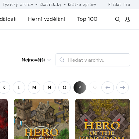
Fyzický archiv
-
Statistiky
-
Krátké zprávy
Přidat hru
dálosti
Herní vzdělání
Top 100
Nejnovější
K
L
M
N
O
P
Q
R
S