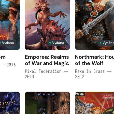
Vydáno
Vydáno
Vydán
oom
Emporea: Realms
Northmark: Ho
of War and Magic
of the Wolf
 — 2016
Pixel Federation —
Rake in Grass —
2010
2012