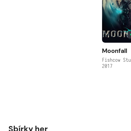
Moonfall
Fishcow St
2017
Sbírky her