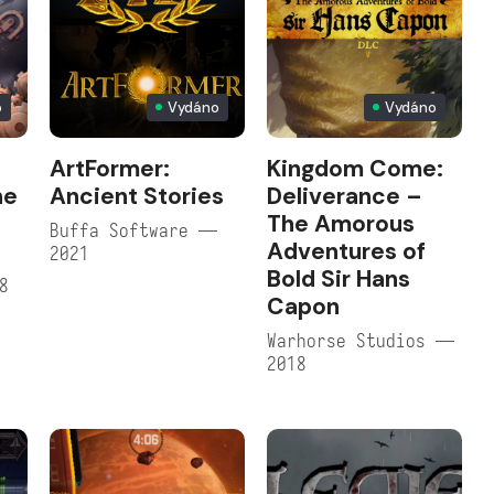
o
Vydáno
Vydáno
ArtFormer:
Kingdom Come:
he
Ancient Stories
Deliverance –
The Amorous
Buffa Software —
Adventures of
2021
Bold Sir Hans
8
Capon
Warhorse Studios —
2018