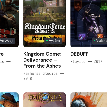
Ve vývoji
Vydáno
Vydán
re
Kingdom Come:
DEBUFF
Deliverance –
dio —
Playito — 2017
From the Ashes
Warhorse Studios —
2018