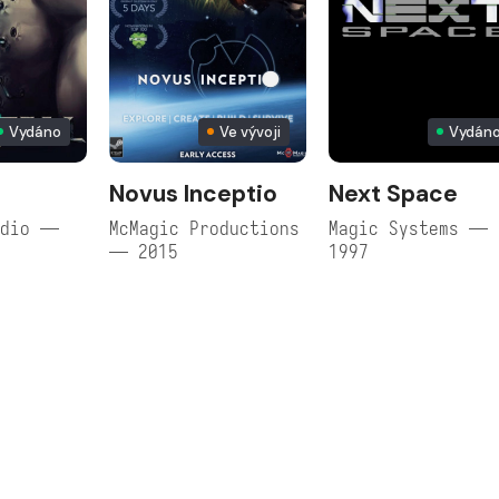
Vydáno
Ve vývoji
Vydán
Novus Inceptio
Next Space
udio —
McMagic Productions
Magic Systems —
— 2015
1997