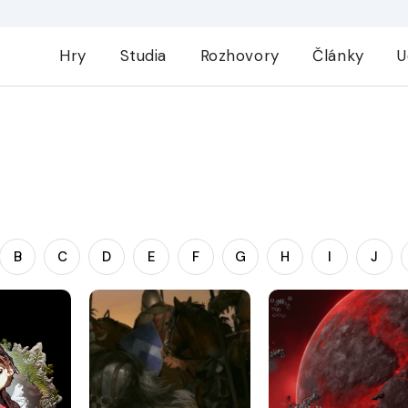
Hry
Studia
Rozhovory
Články
U
B
C
D
E
F
G
H
I
J