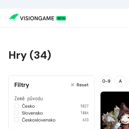
Hry (34)
0-9
A
Filtry
Reset
Země původu
Česko
5827
Slovensko
1884
Československo
633