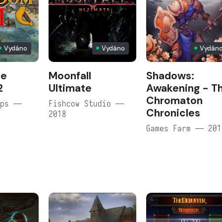
Vydáno
Vydáno
Vydán
he
Moonfall
Shadows:
2
Ultimate
Awakening - T
Chromaton
ops —
Fishcow Studio —
Chronicles
2018
Games Farm — 201