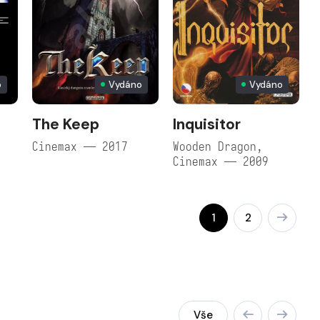
o
Vydáno
Vydáno
The Keep
Inquisitor
Cinemax — 2017
Wooden Dragon,
Cinemax — 2009
1
2
Vše