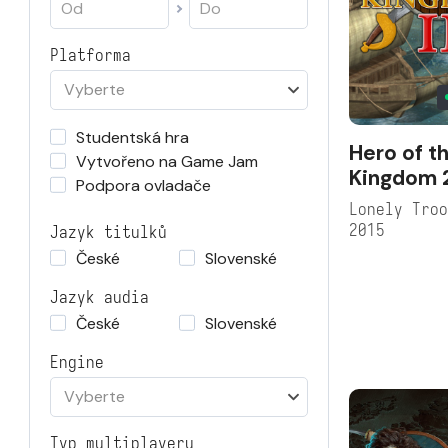
Platforma
Vyberte
Studentská hra
Hero of t
Vytvořeno na Game Jam
Kingdom 
Podpora ovladače
Lonely Tro
2015
Jazyk titulků
České
Slovenské
Jazyk audia
České
Slovenské
Engine
Vyberte
Typ multiplayeru