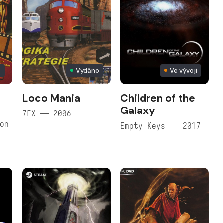
o
Vydáno
Ve vývoji
Loco Mania
Children of the
Galaxy
7FX — 2006
ion
Empty Keys — 2017