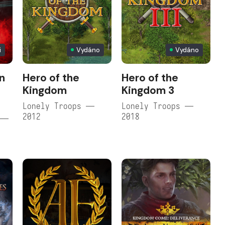
i
Vydáno
Vydáno
n
Hero of the
Hero of the
Kingdom
Kingdom 3
Lonely Troops —
Lonely Troops —
2012
2018
 —