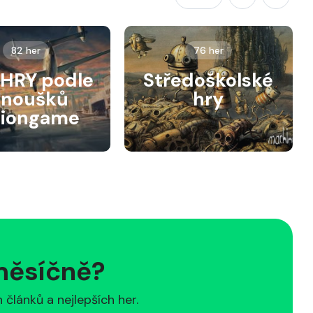
82 her
76 her
HRY podle
Středoškolské
anoušků
hry
siongame
 měsíčně?
článků a nejlepších her.