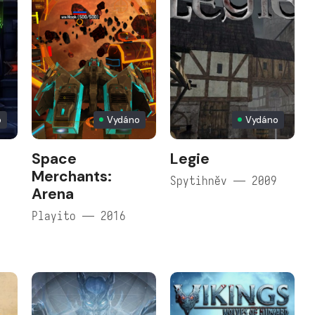
o
Vydáno
Vydáno
Space
Legie
Merchants:
Spytihněv — 2009
Arena
Playito — 2016