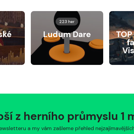
223 her
ské
Ludum Dare
TOP 
f
Vi
pší z herního průmyslu 1
ewsletteru a my vám zašleme přehled nejzajímavějších 