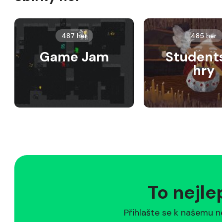
487 her
485 her
Game Jam
Student
hry
To nejle
Přihlašte se k našemu n