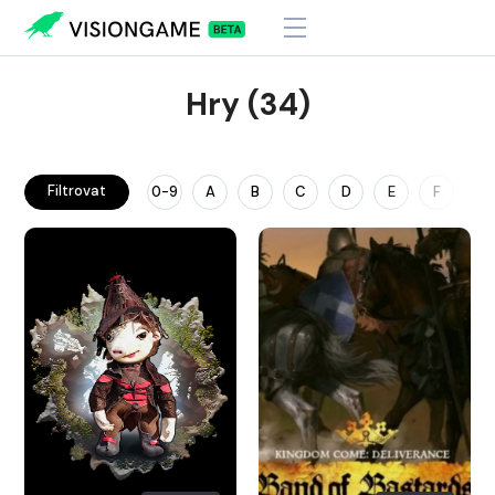
Hry (34)
Filtrovat
0-9
A
B
C
D
E
F
G