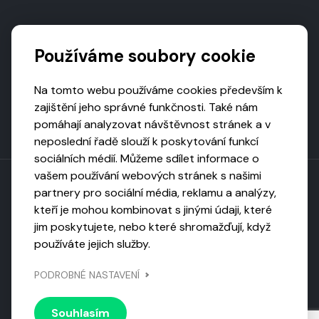
Podporují nás
Používáme soubory cookie
Na tomto webu používáme cookies především k
zajištění jeho správné funkčnosti. Také nám
pomáhají analyzovat návštěvnost stránek a v
neposlední řadě slouží k poskytování funkcí
sociálních médií. Můžeme sdílet informace o
vašem používání webových stránek s našimi
partnery pro sociální média, reklamu a analýzy,
kteří je mohou kombinovat s jinými údaji, které
Toto dílo podléhá licenci CC BY-NC-ND
jim poskytujete, nebo které shromažďují, když
Uveďte původ, neužívejte komerčně, nezpracovávejte.
používáte jejich služby.
Webarchivováno
PODROBNÉ NASTAVENÍ
Národní knihovnou ČR
Design by
Vanda
Souhlasím
© 2026 Visiongame. Všechna práva vyhrazena.
Zásady