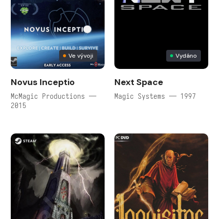
Ve vývoji
Vydáno
Novus Inceptio
Next Space
McMagic Productions —
Magic Systems — 1997
2015