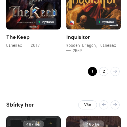
Vydáno
Vydáno
The Keep
Inquisitor
Cinemax — 2017
Wooden Dragon, Cinemax
— 2009
1
2
Sbírky her
Vše
487 her
485 her