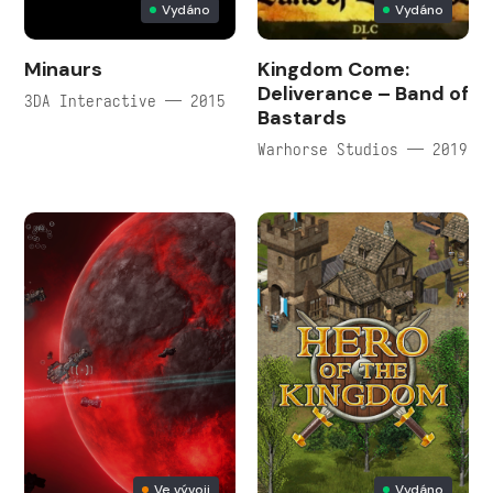
Vydáno
Vydáno
Minaurs
Kingdom Come:
Deliverance – Band of
3DA Interactive — 2015
Bastards
Warhorse Studios — 2019
Ve vývoji
Vydáno