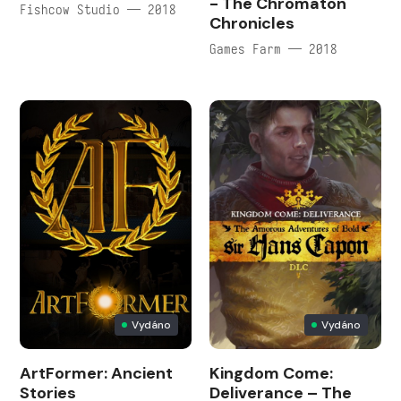
- The Chromaton
Fishcow Studio — 2018
Chronicles
Games Farm — 2018
Vydáno
Vydáno
ArtFormer: Ancient
Kingdom Come:
Stories
Deliverance – The