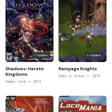
Vydáno
Vydáno
Shadows: Heretic
Rampage Knights
Kingdoms
Rake in Grass — 2015
Games Farm — 2014