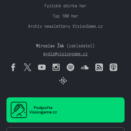
Fyzická sbírka her
Top 100 her
Archiv newsletteru VisionGame.cz
Miroslav Žák
(zakladatel)
mydla@visiongame.cz
Podpořte
Visiongame.cz