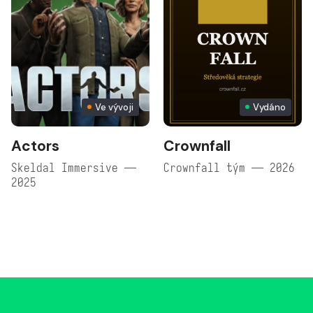
Ve vývoji
Vydáno
Actors
Crownfall
Skeldal Immersive —
Crownfall tým — 2026
2025