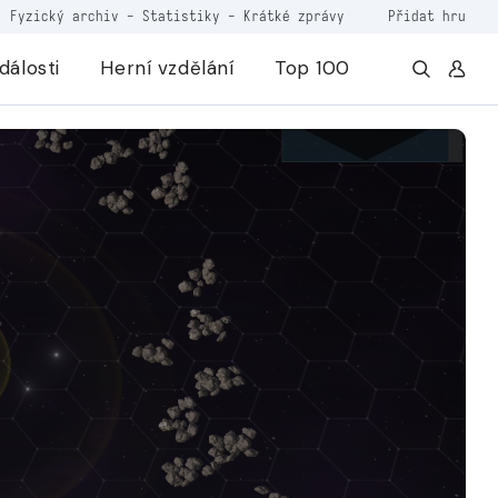
Fyzický archiv
-
Statistiky
-
Krátké zprávy
Přidat hru
dálosti
Herní vzdělání
Top 100