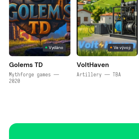
Vydáno
Ve vývoji
Golems TD
VoltHaven
Mythforge games —
Artillery — TBA
2020