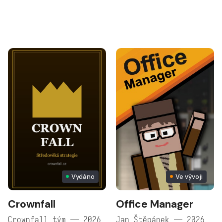
Vydáno
Ve vývoji
Crownfall
Office Manager
Crownfall tým — 2026
Jan Štěpánek — 2026