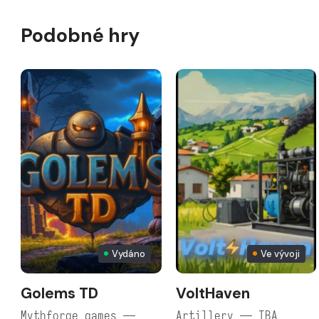
Podobné hry
Vydáno
Ve vývoji
Golems TD
VoltHaven
Mythforge games —
Artillery — TBA