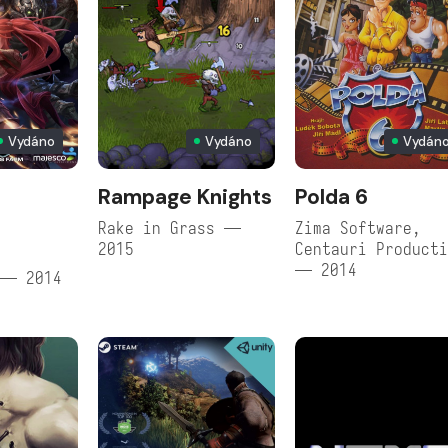
Vydáno
Vydáno
Vydán
Rampage Knights
Polda 6
Rake in Grass —
Zima Software,
2015
Centauri Product
— 2014
 — 2014