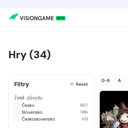
Hry (34)
0-9
A
Filtry
Reset
Země původu
Česko
5827
Slovensko
1884
Československo
633