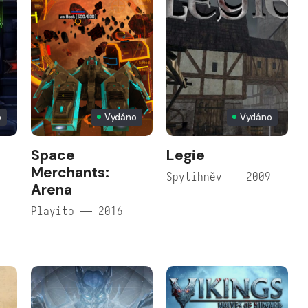
o
Vydáno
Vydáno
Space
Legie
Merchants:
Spytihněv — 2009
Arena
Playito — 2016