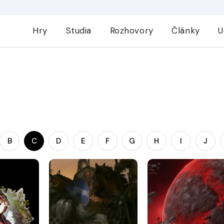
Hry
Studia
Rozhovory
Články
U
B
C
D
E
F
G
H
I
J