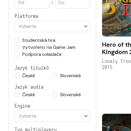
Platforma
Vyberte
Studentská hra
Hero of t
Vytvořeno na Game Jam
Kingdom 
Podpora ovladače
Lonely Tro
2015
Jazyk titulků
České
Slovenské
Jazyk audia
České
Slovenské
Engine
Vyberte
Typ multiplayeru