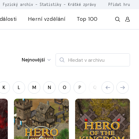
Fyzický archiv
-
Statistiky
-
Krátké zprávy
Přidat hru
dálosti
Herní vzdělání
Top 100
Nejnovější
K
L
M
N
O
P
Q
R
S