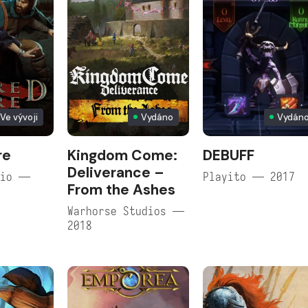
Ve vývoji
Vydáno
Vydán
re
Kingdom Come:
DEBUFF
Deliverance –
dio —
Playito — 2017
From the Ashes
Warhorse Studios —
2018