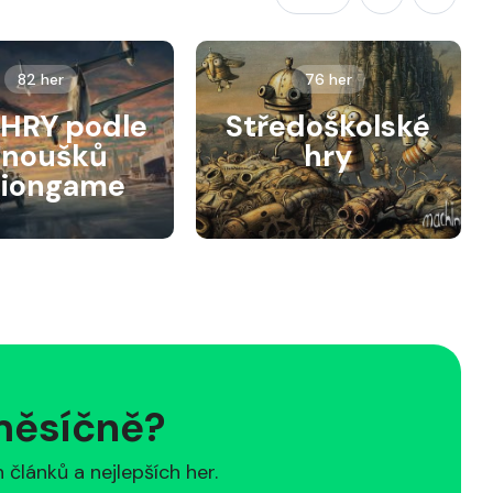
82 her
76 her
HRY podle
Středoškolské
anoušků
hry
siongame
 měsíčně?
článků a nejlepších her.