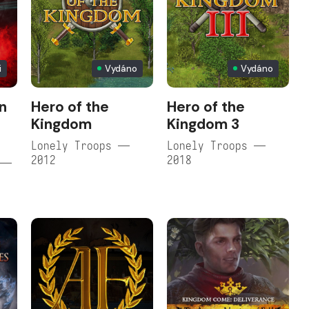
i
Vydáno
Vydáno
n
Hero of the
Hero of the
Kingdom
Kingdom 3
Lonely Troops —
Lonely Troops —
2012
2018
 —