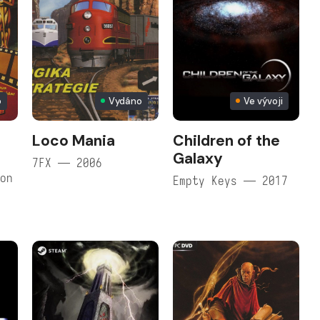
o
Vydáno
Ve vývoji
Loco Mania
Children of the
Galaxy
7FX — 2006
ion
Empty Keys — 2017