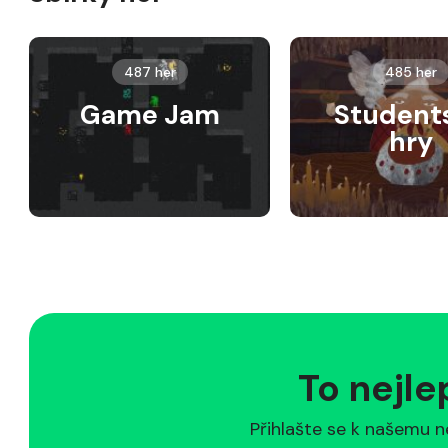
487 her
485 her
Game Jam
Student
hry
To nejle
Přihlašte se k našemu n