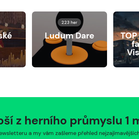
223 her
ské
Ludum Dare
TOP 
f
Vi
pší z herního průmyslu 1
ewsletteru a my vám zašleme přehled nejzajímavějších 