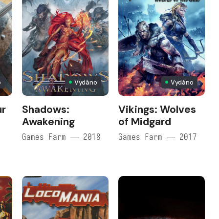
o
Vydáno
Vydáno
ur
Shadows:
Vikings: Wolves
Awakening
of Midgard
Games Farm — 2018
Games Farm — 2017