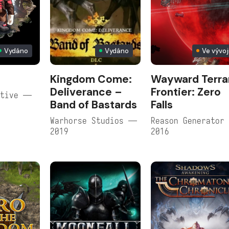
Vydáno
Vydáno
Ve vývoj
Kingdom Come:
Wayward Terra
Deliverance –
Frontier: Zero
ctive —
Band of Bastards
Falls
Warhorse Studios —
Reason Generator
2019
2016