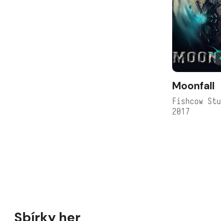
Moonfall
Fishcow St
2017
Sbírky her