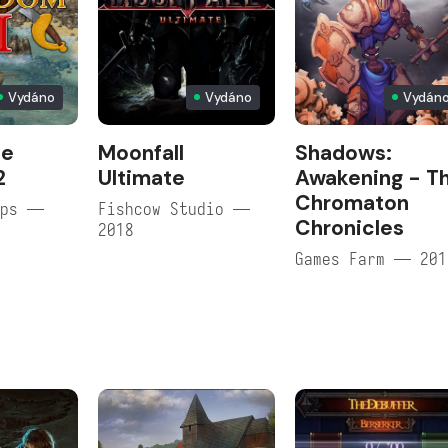
Vydáno
Vydáno
Vydán
he
Moonfall
Shadows:
2
Ultimate
Awakening - T
Chromaton
ops —
Fishcow Studio —
Chronicles
2018
Games Farm — 201