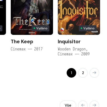
o
Vydáno
Vydáno
The Keep
Inquisitor
Cinemax — 2017
Wooden Dragon,
Cinemax — 2009
1
2
Vše