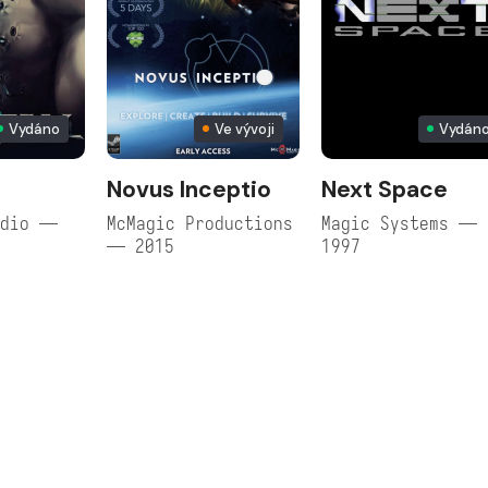
Vydáno
Ve vývoji
Vydán
Novus Inceptio
Next Space
udio —
McMagic Productions
Magic Systems —
— 2015
1997