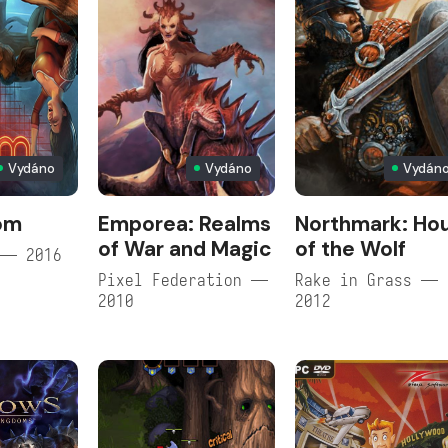
Vydáno
Vydáno
Vydán
oom
Emporea: Realms
Northmark: Ho
of War and Magic
of the Wolf
 — 2016
Pixel Federation —
Rake in Grass —
2010
2012