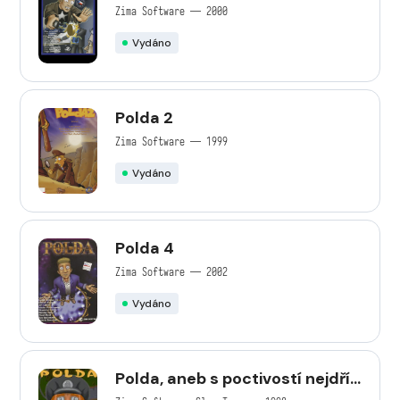
Zima Software — 2000
Vydáno
Polda 2
Zima Software — 1999
Vydáno
Polda 4
Zima Software — 2002
Vydáno
Polda, aneb s poctivostí nejdřív
pojdeš