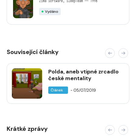
Zima Software, SleepTeam — 1998
Vydáno
Související články
Polda, aneb vtipné zrcadlo
české mentality
- 05/07/2019
Článek
Krátké zprávy