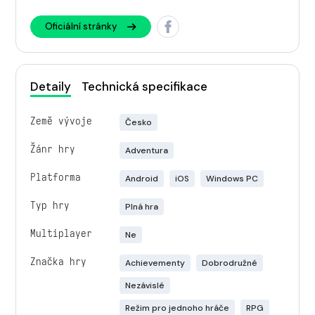
Oficiální stránky
Detaily
Technická specifikace
Země vývoje
Česko
Žánr hry
Adventura
Platforma
Android
iOS
Windows PC
Typ hry
Plná hra
Multiplayer
Ne
Značka hry
Achievementy
Dobrodružné
Nezávislé
Režim pro jednoho hráče
RPG