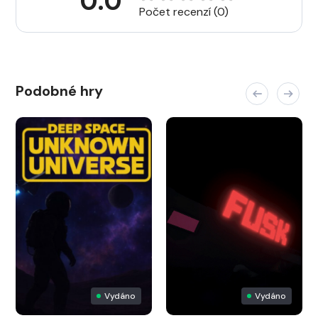
0.0
Počet recenzí (0)
Podobné hry
Vydáno
Vydáno