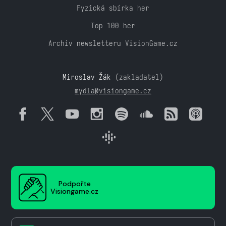
Fyzická sbírka her
Top 100 her
Archiv newsletteru VisionGame.cz
Miroslav Žák
(zakladatel)
mydla@visiongame.cz
Podpořte
Visiongame.cz