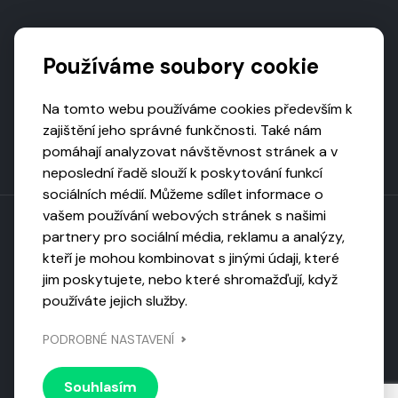
Podporují nás
Používáme soubory cookie
Na tomto webu používáme cookies především k
zajištění jeho správné funkčnosti. Také nám
pomáhají analyzovat návštěvnost stránek a v
neposlední řadě slouží k poskytování funkcí
sociálních médií. Můžeme sdílet informace o
vašem používání webových stránek s našimi
partnery pro sociální média, reklamu a analýzy,
kteří je mohou kombinovat s jinými údaji, které
Toto dílo podléhá licenci CC BY-NC-ND
jim poskytujete, nebo které shromažďují, když
Uveďte původ, neužívejte komerčně, nezpracovávejte.
používáte jejich služby.
Webarchivováno
PODROBNÉ NASTAVENÍ
Národní knihovnou ČR
Design by
Vanda
Souhlasím
© 2026 Visiongame. Všechna práva vyhrazena.
Zásady