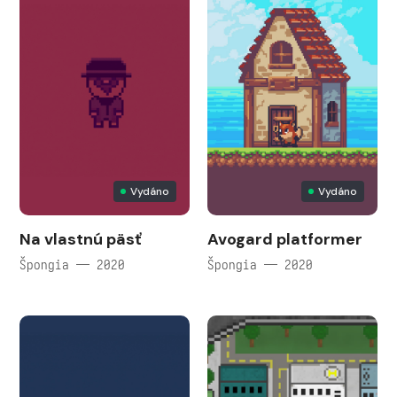
Vydáno
Vydáno
Na vlastnú päsť
Avogard platformer
Špongia — 2020
Špongia — 2020