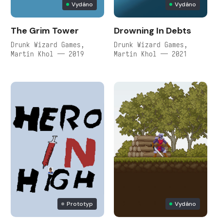
Vydáno
Vydáno
The Grim Tower
Drowning In Debts
Drunk Wizard Games,
Drunk Wizard Games,
Martin Khol — 2019
Martin Khol — 2021
Prototyp
Vydáno