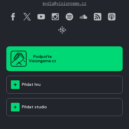
mydla@visiongame.cz
Podpořte
Visiongame.cz
Přidat hru
Přidat studio