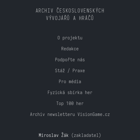
ARCHIV ČESKOSLOVENSKÝCH
VÝVOJÁŘŮ A HRÁČŮ
O projektu
Redakce
Podpořte nás
Stáž / Praxe
Pro média
Fyzická sbírka her
Top 100 her
Archiv newsletteru VisionGame.cz
Miroslav Žák
(zakladatel)