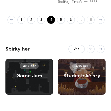
Ondřej Trhoň — 2023
1
2
3
4
5
6
11
…
Sbírky her
Vše
487 her
485 her
Game Jam
Studentské hry