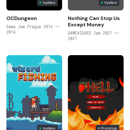
Vydáno
Vydáno
OCDungeon
Nothing Can Stop Us
Except Money
Game Jam Prague 2016 —
2016
GAMEHIGHED Jam 2021 —
2021
Vydáno
Prototyp