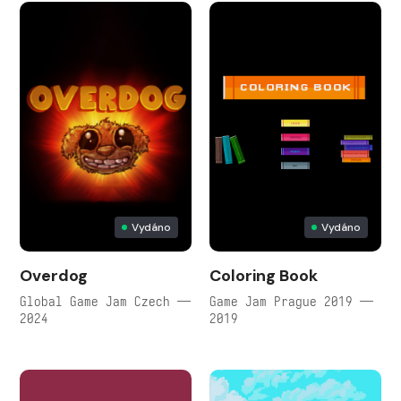
Vydáno
Vydáno
Overdog
Coloring Book
Global Game Jam Czech —
Game Jam Prague 2019 —
2024
2019