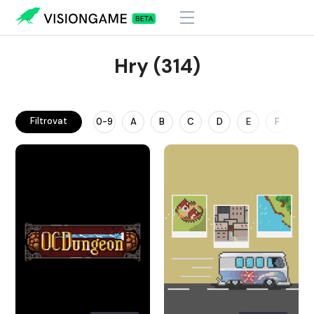
Hry (314)
Filtrovat
0-9
A
B
C
D
E
F
G