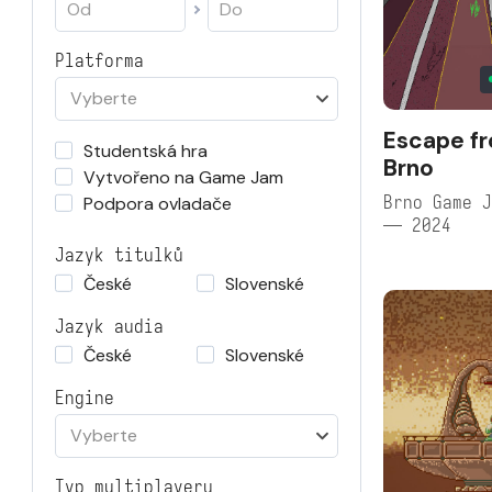
Platforma
Vyberte
Escape f
Studentská hra
Brno
Vytvořeno na Game Jam
Brno Game J
Podpora ovladače
— 2024
Jazyk titulků
České
Slovenské
Jazyk audia
České
Slovenské
Engine
Vyberte
Typ multiplayeru