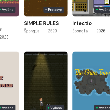
Vydáno
Prototyp
Vydán
SIMPLE RULES
Infectio
r
Špongia — 2020
Špongia — 2020
2020
Vydáno
Vydáno
Vydán