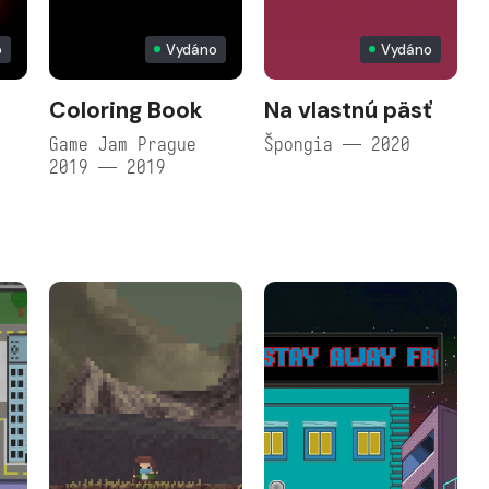
o
Vydáno
Vydáno
Coloring Book
Na vlastnú päsť
Game Jam Prague
Špongia — 2020
2019 — 2019