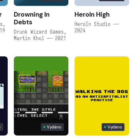
r
Drowning In
HeroIn High
Debts
es,
HeroIn Studio —
19
2024
Drunk Wizard Games,
Martin Khol — 2021
p
Vydáno
Vydáno