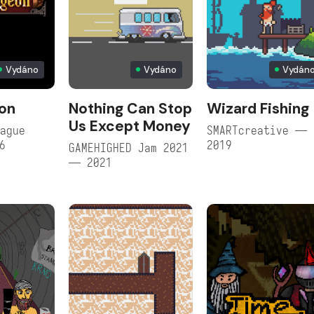
Vydáno
Vydáno
Vydán
on
Nothing Can Stop
Wizard Fishing
Us Except Money
ague
SMARTcreative —
6
2019
GAMEHIGHED Jam 2021
— 2021