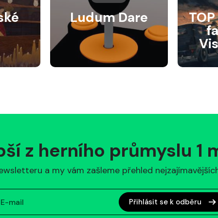
ské
Ludum Dare
TOP 
f
Vi
pší z herního průmyslu 1
ewsletteru a my vám zašleme přehled nejzajímavějších 
Přihlásit se k odběru