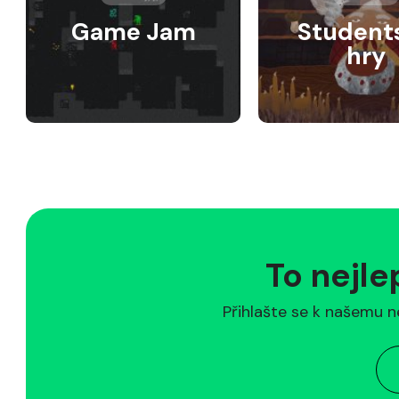
Game Jam
Student
hry
To nejle
Přihlašte se k našemu n