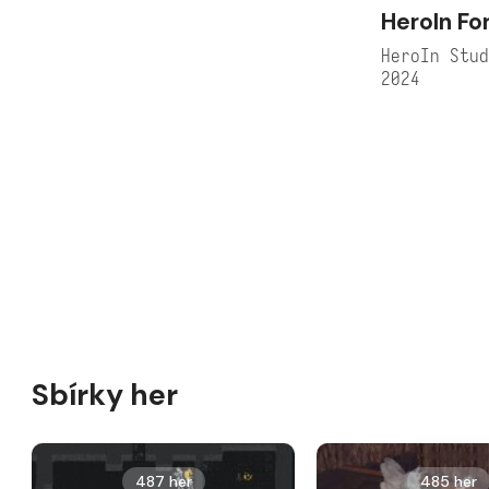
HeroIn Fo
HeroIn Stu
2024
Sbírky her
487 her
485 her