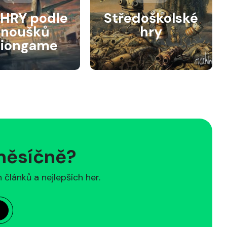
HRY podle
Středoškolské
anoušků
hry
siongame
 měsíčně?
článků a nejlepších her.