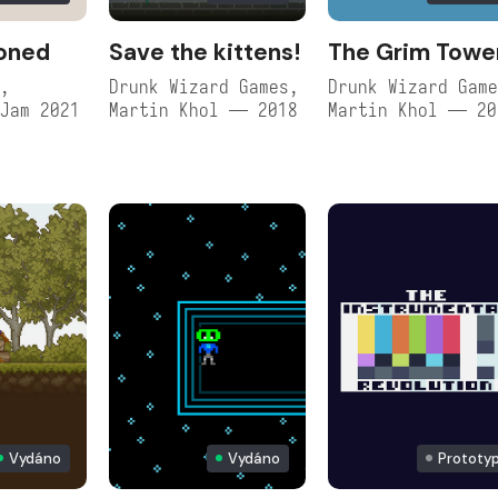
oned
Save the kittens!
The Grim Towe
,
Drunk Wizard Games,
Drunk Wizard Gam
Jam 2021
Martin Khol — 2018
Martin Khol — 20
Vydáno
Vydáno
Prototy