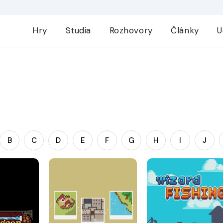
Hry
Studia
Rozhovory
Články
U
B
C
D
E
F
G
H
I
J