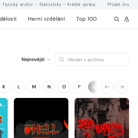
Fyzický archiv
-
Statistiky
-
Krátké zprávy
Přidat hru
dálosti
Herní vzdělání
Top 100
Nejnovější
K
L
M
N
O
P
Q
R
S