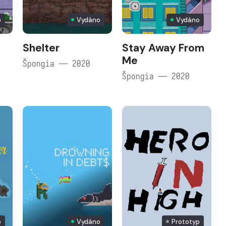
o
Vydáno
Vydáno
Shelter
Stay Away From
Me
Špongia — 2020
Špongia — 2020
o
Vydáno
Prototyp