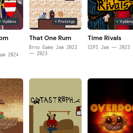
Vydáno
Prototyp
Vydán
rom
That One Rum
Time Rivals
Brno Game Jam 2023
SSPS Jam — 2023
— 2023
am 2024