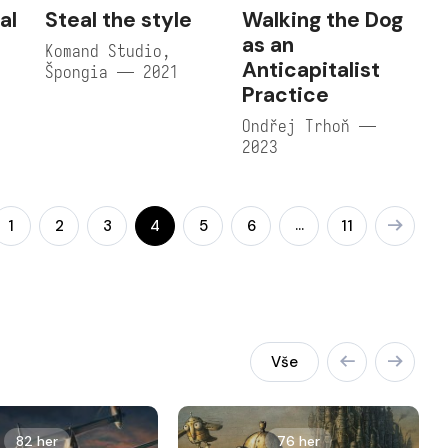
al
Steal the style
Walking the Dog
as an
Komand Studio,
Anticapitalist
Špongia — 2021
Practice
Ondřej Trhoň —
2023
…
1
2
3
4
5
6
11
Vše
82 her
76 her