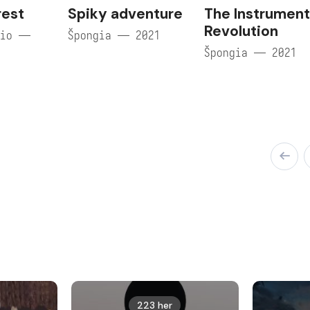
rest
Spiky adventure
The Instrument
Revolution
dio —
Špongia — 2021
Špongia — 2021
223 her