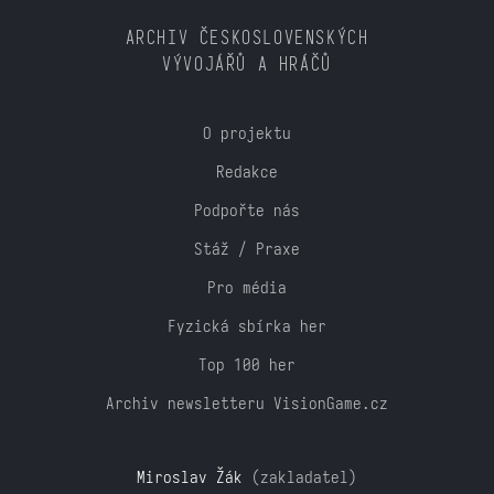
ARCHIV ČESKOSLOVENSKÝCH
VÝVOJÁŘŮ A HRÁČŮ
O projektu
Redakce
Podpořte nás
Stáž / Praxe
Pro média
Fyzická sbírka her
Top 100 her
Archiv newsletteru VisionGame.cz
Miroslav Žák
(zakladatel)