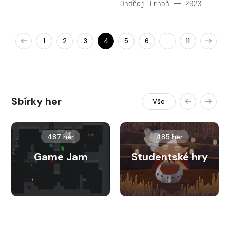
Ondřej Trhoň — 2023
1
2
3
4
5
6
11
…
Sbírky her
Vše
487 her
485 her
Game Jam
Studentské hry