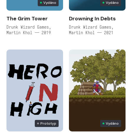
Vydáno
Vydáno
The Grim Tower
Drowning In Debts
Drunk Wizard Games,
Drunk Wizard Games,
Martin Khol — 2019
Martin Khol — 2021
Prototyp
Vydáno