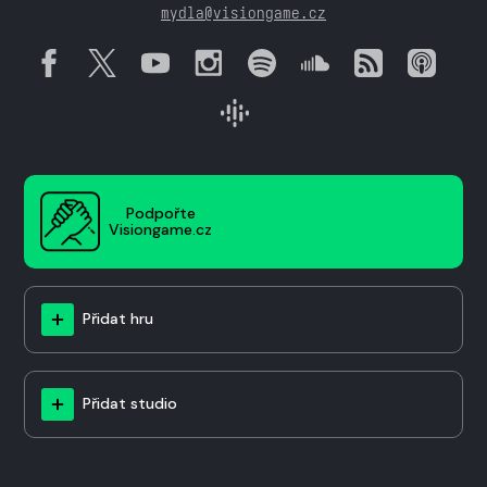
mydla@visiongame.cz
Podpořte
Visiongame.cz
Přidat hru
Přidat studio