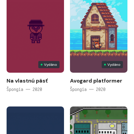
Vydáno
Vydáno
Na vlastnú päsť
Avogard platformer
Špongia — 2020
Špongia — 2020