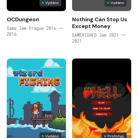
Vydáno
Vydáno
OCDungeon
Nothing Can Stop Us
Except Money
Game Jam Prague 2016 —
2016
GAMEHIGHED Jam 2021 —
2021
Vydáno
Prototyp