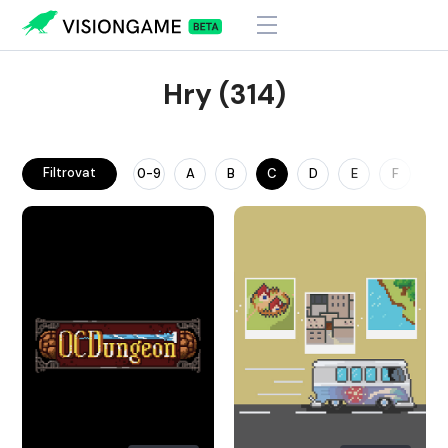
Hry (314)
Filtrovat
0-9
A
B
C
D
E
F
G