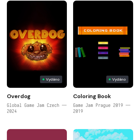
Vydáno
Vydáno
Overdog
Coloring Book
Global Game Jam Czech —
Game Jam Prague 2019 —
2024
2019