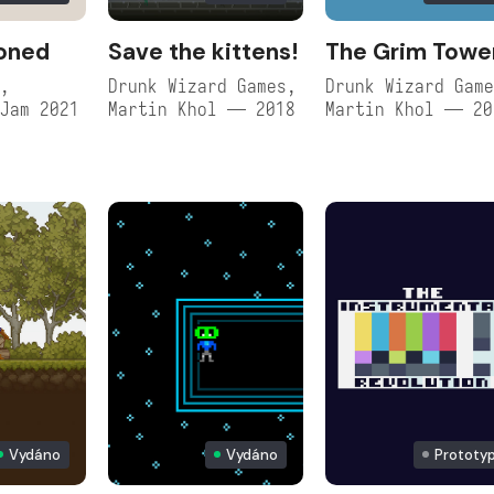
oned
Save the kittens!
The Grim Towe
,
Drunk Wizard Games,
Drunk Wizard Gam
Jam 2021
Martin Khol — 2018
Martin Khol — 20
Vydáno
Vydáno
Prototy