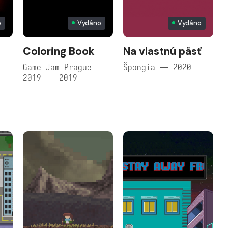
o
Vydáno
Vydáno
Coloring Book
Na vlastnú päsť
Game Jam Prague
Špongia — 2020
2019 — 2019