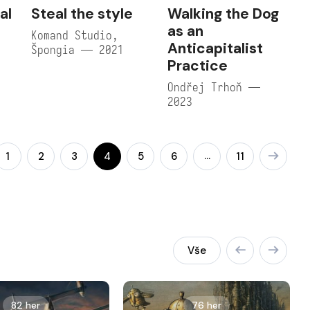
al
Steal the style
Walking the Dog
as an
Komand Studio,
Anticapitalist
Špongia — 2021
Practice
Ondřej Trhoň —
2023
…
1
2
3
4
5
6
11
Vše
82 her
76 her