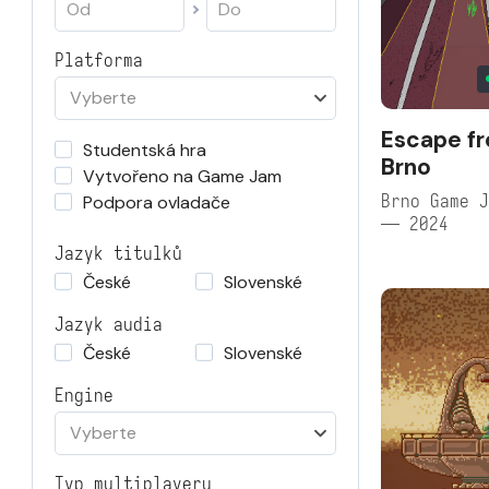
Platforma
Vyberte
Escape f
Studentská hra
Brno
Vytvořeno na Game Jam
Brno Game J
Podpora ovladače
— 2024
Jazyk titulků
České
Slovenské
Jazyk audia
České
Slovenské
Engine
Vyberte
Typ multiplayeru