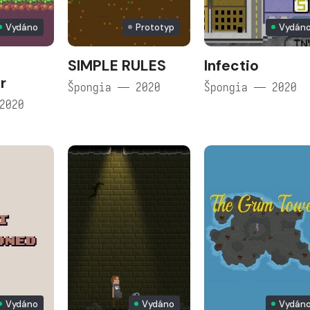
Vydáno
Prototyp
Vydán
SIMPLE RULES
Infectio
r
Špongia — 2020
Špongia — 2020
2020
Vydáno
Vydáno
Vydán