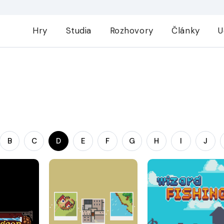
Hry
Studia
Rozhovory
Články
U
B
C
D
E
F
G
H
I
J