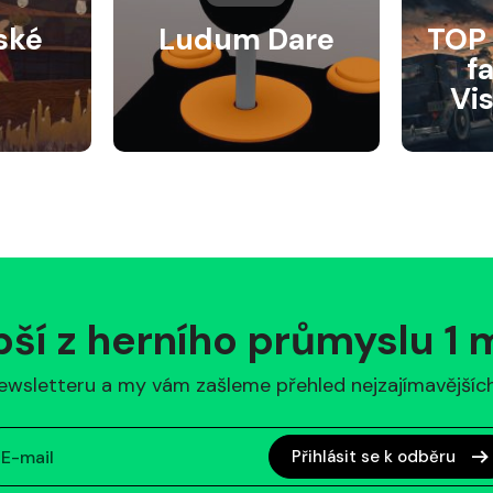
ské
Ludum Dare
TOP 
f
Vi
pší z herního průmyslu 1
ewsletteru a my vám zašleme přehled nejzajímavějších 
Přihlásit se k odběru