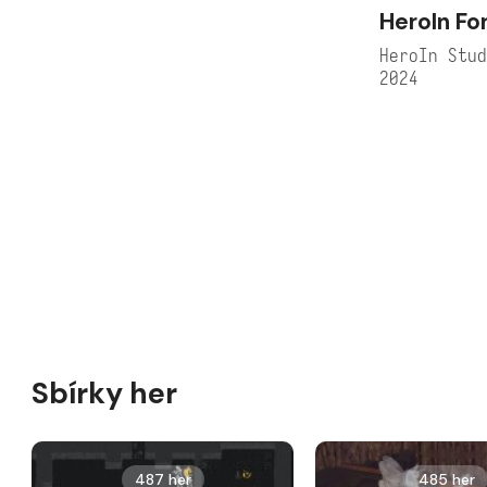
HeroIn Fo
HeroIn Stu
2024
Sbírky her
487 her
485 her