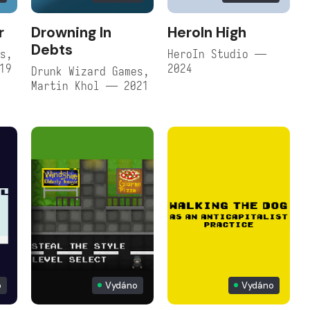
r
Drowning In
HeroIn High
Debts
es,
HeroIn Studio —
19
2024
Drunk Wizard Games,
Martin Khol — 2021
p
Vydáno
Vydáno