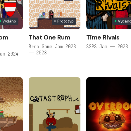
Vydáno
Prototyp
Vydán
rom
That One Rum
Time Rivals
Brno Game Jam 2023
SSPS Jam — 2023
— 2023
am 2024