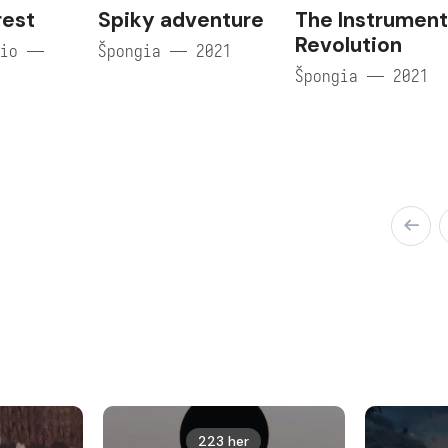
rest
Spiky adventure
The Instrument
Revolution
dio —
Špongia — 2021
Špongia — 2021
223 her