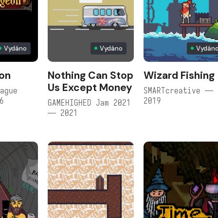
Vydáno
Vydáno
Vydán
on
Nothing Can Stop
Wizard Fishing
Us Except Money
ague
SMARTcreative —
6
2019
GAMEHIGHED Jam 2021
— 2021