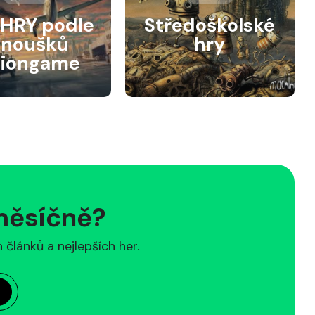
HRY podle
Středoškolské
anoušků
hry
siongame
 měsíčně?
článků a nejlepších her.