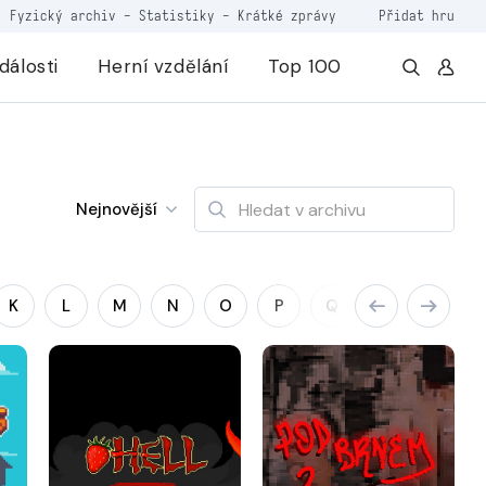
Fyzický archiv
-
Statistiky
-
Krátké zprávy
Přidat hru
dálosti
Herní vzdělání
Top 100
Nejnovější
K
L
M
N
O
P
Q
R
S