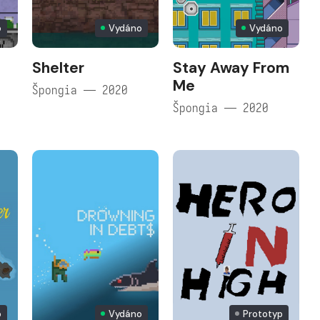
o
Vydáno
Vydáno
Shelter
Stay Away From
Me
Špongia — 2020
Špongia — 2020
o
Vydáno
Prototyp