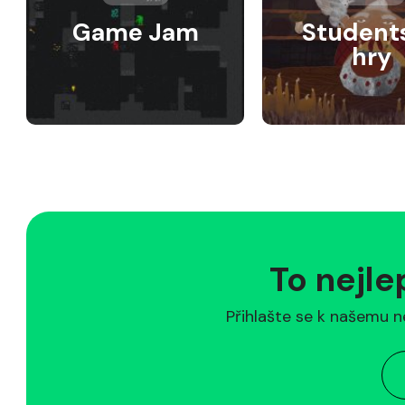
Game Jam
Student
hry
To nejle
Přihlašte se k našemu n