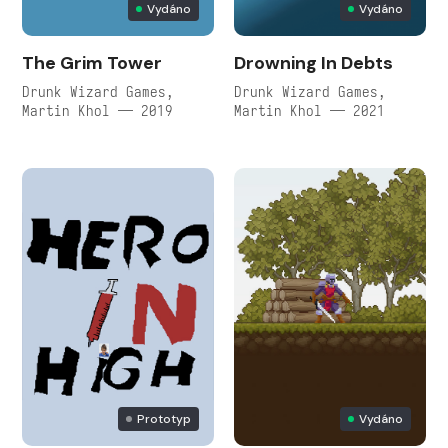
Vydáno
Vydáno
The Grim Tower
Drowning In Debts
Drunk Wizard Games,
Drunk Wizard Games,
Martin Khol — 2019
Martin Khol — 2021
Prototyp
Vydáno