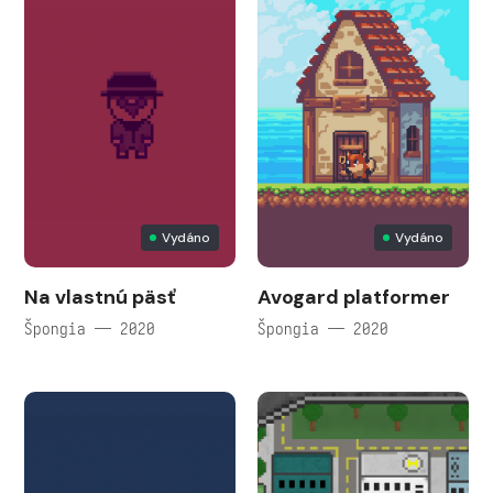
Vydáno
Vydáno
Na vlastnú päsť
Avogard platformer
Špongia — 2020
Špongia — 2020