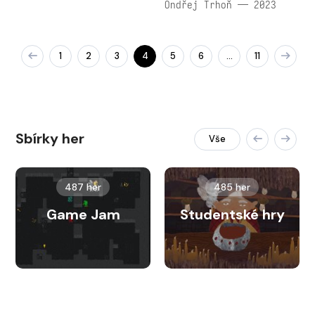
Ondřej Trhoň — 2023
1
2
3
4
5
6
11
…
Sbírky her
Vše
487 her
485 her
Game Jam
Studentské hry