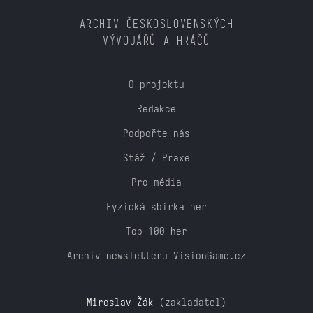
ARCHIV ČESKOSLOVENSKÝCH
VÝVOJÁŘŮ A HRÁČŮ
O projektu
Redakce
Podpořte nás
Stáž / Praxe
Pro média
Fyzická sbírka her
Top 100 her
Archiv newsletteru VisionGame.cz
Miroslav Žák
(zakladatel)