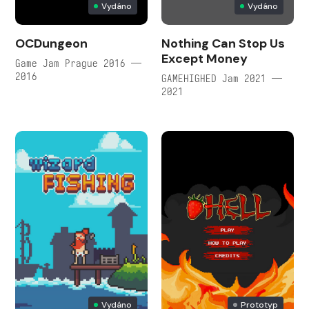
Vydáno
Vydáno
OCDungeon
Nothing Can Stop Us
Except Money
Game Jam Prague 2016 —
2016
GAMEHIGHED Jam 2021 —
2021
Vydáno
Prototyp