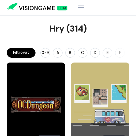
Hry (314)
Filtrovat
0-9
A
B
C
D
E
F
G