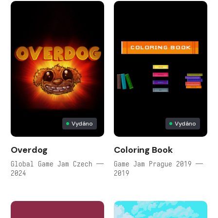
Vydáno
Vydáno
Overdog
Coloring Book
Global Game Jam Czech —
Game Jam Prague 2019 —
2024
2019