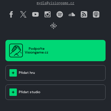
mydla@visiongame.cz
Podpořte
Visiongame.cz
Přidat hru
Přidat studio