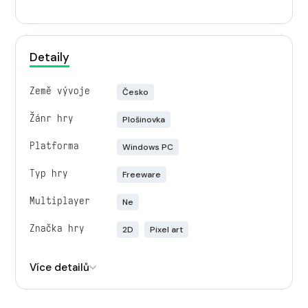
Detaily
Země vývoje
Česko
Žánr hry
Plošinovka
Platforma
Windows PC
Typ hry
Freeware
Multiplayer
Ne
Značka hry
2D
Pixel art
Engine
Unity
Více detailů