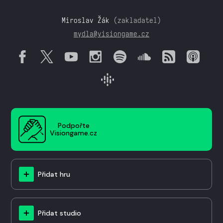
Miroslav Žák
(zakladatel)
mydla@visiongame.cz
Podpořte
Visiongame.cz
Přidat hru
Přidat studio