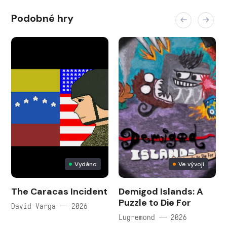
Podobné hry
Vydáno
Ve vývoji
The Caracas Incident
Demigod Islands: A
Puzzle to Die For
David Varga — 2026
Lugremond — 2026