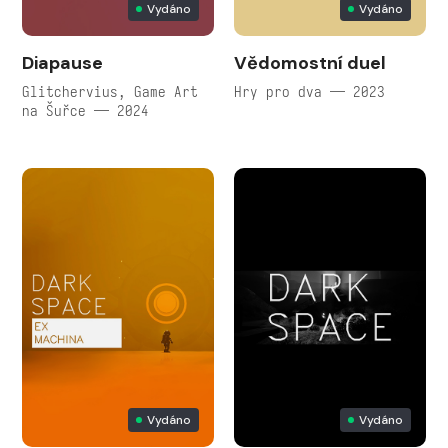
Vydáno
Vydáno
Diapause
Vědomostní duel
Glitchervius, Game Art
Hry pro dva — 2023
na Šuřce — 2024
Vydáno
Vydáno