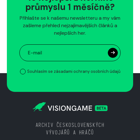
průmyslu 1 měsíčně?
Přihlašte se k našemu newsletteru a my vám
zašleme přehled nejzajímavějších článků a
nejlepších her.
Souhlasím se zásadami ochrany osobních údajů
ARCHIV ČESKOSLOVENSKÝCH
VÝVOJÁŘŮ A HRÁČŮ