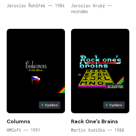
Jaroslav Řehůřek — 1984
Jaroslav Hrubý —
neznámo
Vydáno
Vydáno
Columns
Rack One's Brains
HMSoft — 1991
Martin Vodička — 1988