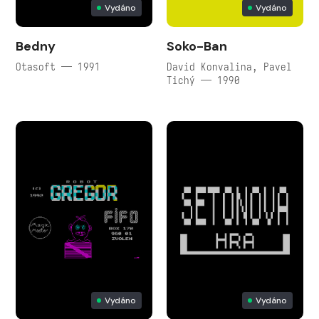
Vydáno
Vydáno
Bedny
Soko-Ban
Otasoft — 1991
David Konvalina, Pavel
Tichý — 1990
Vydáno
Vydáno