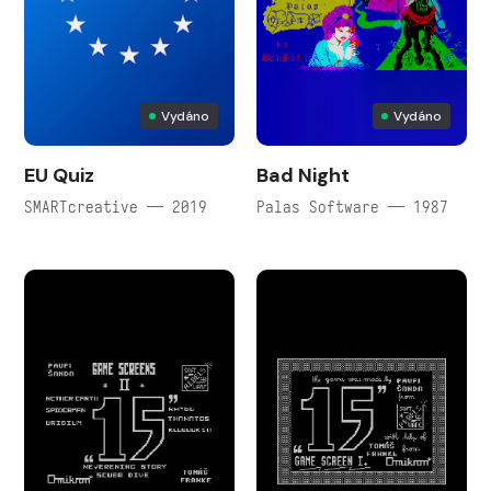
Vydáno
Vydáno
EU Quiz
Bad Night
SMARTcreative — 2019
Palas Software — 1987