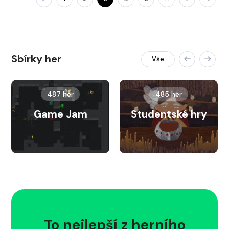
Sbírky her
Vše
487 her
485 her
Game Jam
Studentské hry
To nejlepší z herního