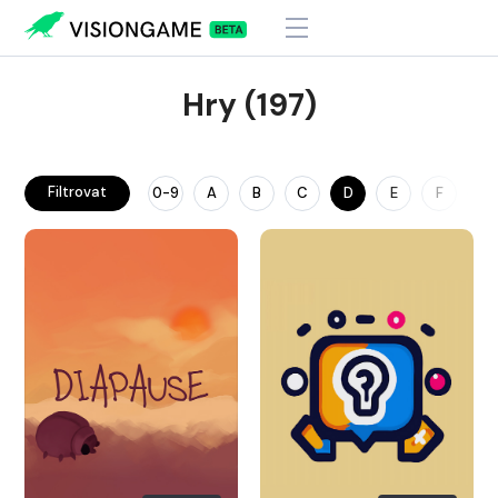
Hry (197)
Filtrovat
0-9
A
B
C
D
E
F
G