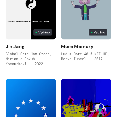
Vydáno
Vydáno
Jin Jang
More Memory
Global Game Jam Czech,
Ludum Dare 40 @ MFF UK,
Miriam a Jakub
Merve Tuncel — 2017
Kocourkovi — 2022