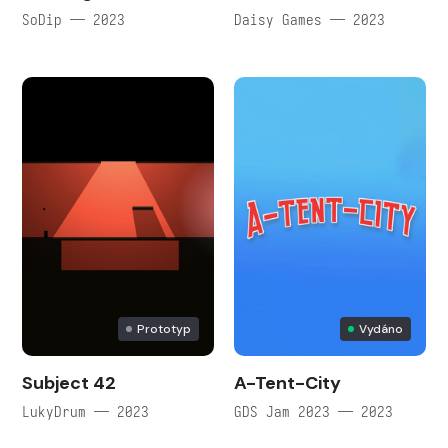
SoDip — 2023
Daisy Games — 2023
Prototyp
Vydáno
Subject 42
A-Tent-City
LukyDrum — 2023
GDS Jam 2023 — 2023