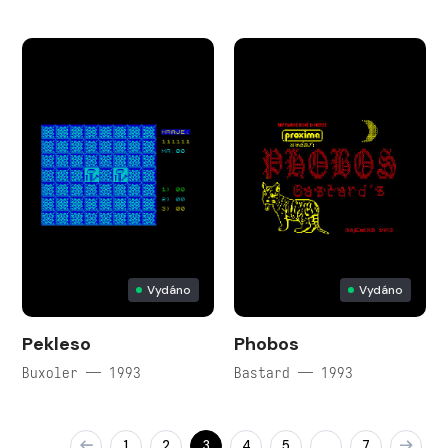
Vydáno
Vydáno
Pekleso
Phobos
Buxoler — 1993
Bastard — 1993
1
2
3
4
5
7
…