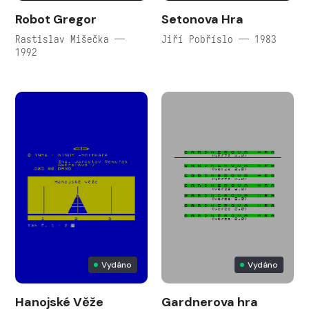
Robot Gregor
Setonova Hra
Rastislav Mišečka —
Jiří Pobříslo — 1983
1992
Vydáno
Vydáno
Hanojské Věže
Gardnerova hra