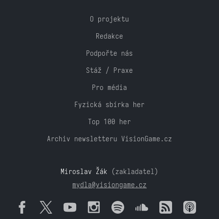
O projektu
Redakce
Podpořte nás
Stáž / Praxe
Pro média
Fyzická sbírka her
Top 100 her
Archiv newsletteru VisionGame.cz
Miroslav Žák
(zakladatel)
mydla@visiongame.cz