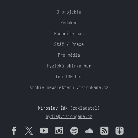
O projektu
Redakce
Podpořte nás
Stáž / Praxe
Pro média
Fyzická sbírka her
Top 100 her
Archiv newsletteru VisionGame.cz
Miroslav Žák
(zakladatel)
mydla@visiongame.cz