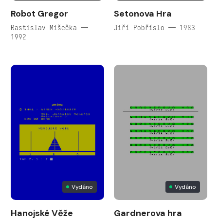
Robot Gregor
Setonova Hra
Rastislav Mišečka —
Jiří Pobříslo — 1983
1992
Vydáno
Vydáno
Hanojské Věže
Gardnerova hra