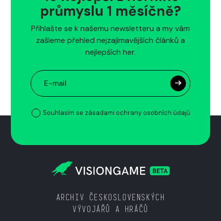
průmyslu 1 měsíčně?
Přihlašte se k našemu newsletteru a my vám
zašleme přehled nejzajímavějších článků a
nejlepších her.
Souhlasím se zásadami ochrany osobních údajů
ARCHIV ČESKOSLOVENSKÝCH
VÝVOJÁŘŮ A HRÁČŮ