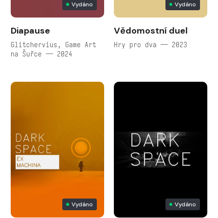
Vydáno
Vydáno
Diapause
Vědomostní duel
Glitchervius, Game Art
Hry pro dva — 2023
na Šuřce — 2024
Vydáno
Vydáno