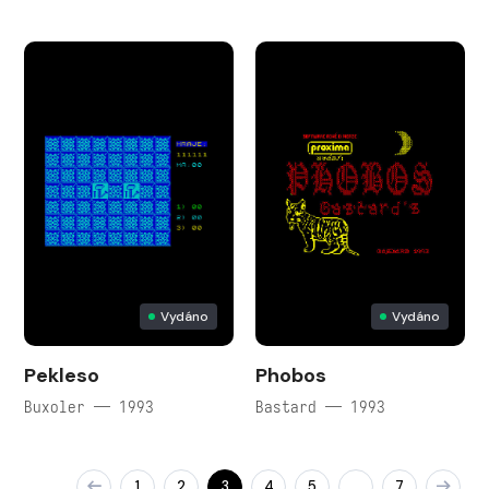
Vydáno
Vydáno
Pekleso
Phobos
Buxoler — 1993
Bastard — 1993
1
2
3
4
5
7
…