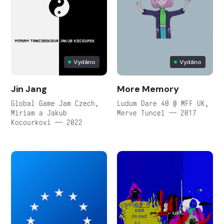
Vydáno
Vydáno
Jin Jang
More Memory
Global Game Jam Czech,
Ludum Dare 40 @ MFF UK,
Miriam a Jakub
Merve Tuncel — 2017
Kocourkovi — 2022