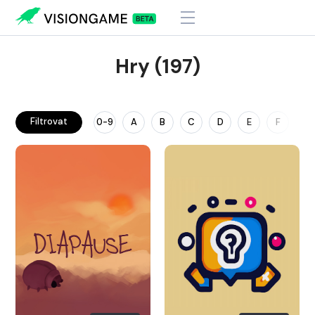
Hry (197)
Filtrovat
0-9
A
B
C
D
E
F
G