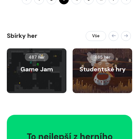
Sbírky her
Vše
487 her
485 her
Game Jam
Studentské hry
To nejlepší z herního