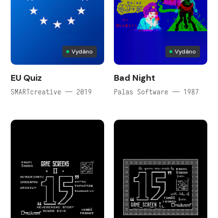
Vydáno
Vydáno
EU Quiz
Bad Night
SMARTcreative — 2019
Palas Software — 1987