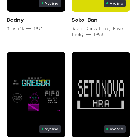
Vydáno
Vydáno
Bedny
Soko-Ban
Otasoft — 1991
David Konvalina, Pavel
Tichý — 1990
Vydáno
Vydáno