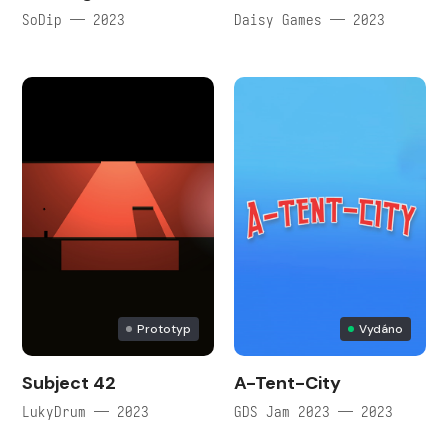
SoDip — 2023
Daisy Games — 2023
Prototyp
Vydáno
Subject 42
A-Tent-City
LukyDrum — 2023
GDS Jam 2023 — 2023