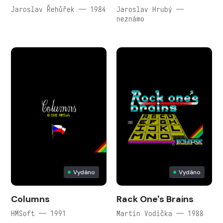
Jaroslav Řehůřek — 1984
Jaroslav Hrubý —
neznámo
Vydáno
Vydáno
Columns
Rack One's Brains
HMSoft — 1991
Martin Vodička — 1988