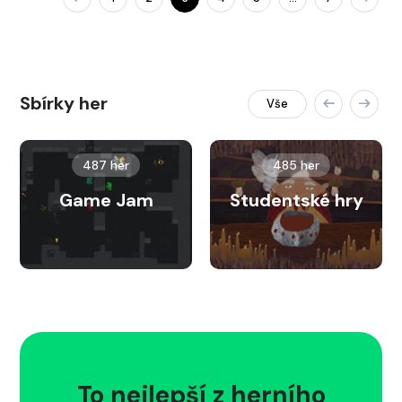
Sbírky her
Vše
487 her
485 her
Game Jam
Studentské hry
To nejlepší z herního