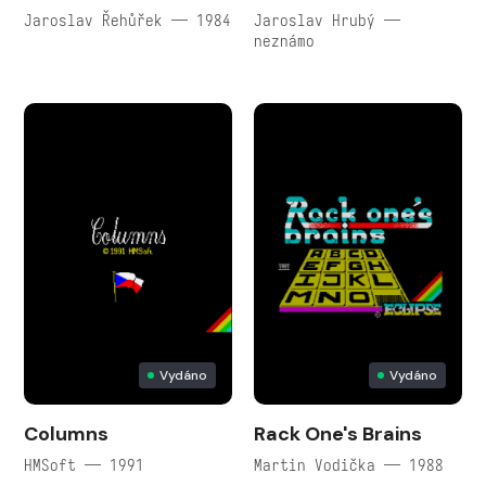
Jaroslav Řehůřek — 1984
Jaroslav Hrubý —
neznámo
Vydáno
Vydáno
Columns
Rack One's Brains
HMSoft — 1991
Martin Vodička — 1988