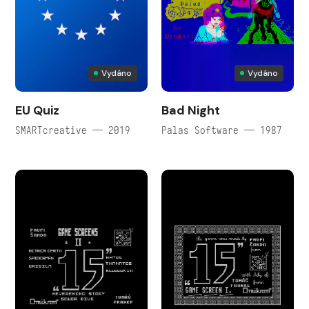
Vydáno
Vydáno
EU Quiz
Bad Night
SMARTcreative — 2019
Palas Software — 1987