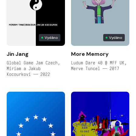
Vydáno
Vydáno
Jin Jang
More Memory
Global Game Jam Czech,
Ludum Dare 40 @ MFF UK,
Miriam a Jakub
Merve Tuncel — 2017
Kocourkovi — 2022