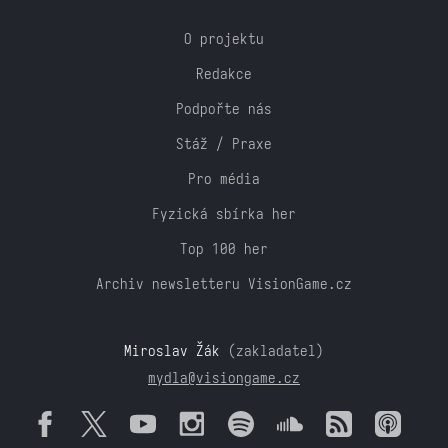
O projektu
Redakce
Podpořte nás
Stáž / Praxe
Pro média
Fyzická sbírka her
Top 100 her
Archiv newsletteru VisionGame.cz
Miroslav Žák
(zakladatel)
mydla@visiongame.cz