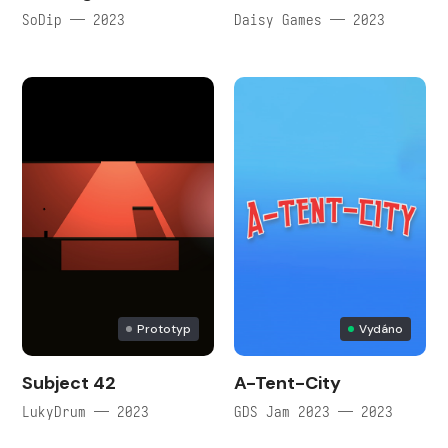
SoDip — 2023
Daisy Games — 2023
Prototyp
Vydáno
Subject 42
A-Tent-City
LukyDrum — 2023
GDS Jam 2023 — 2023