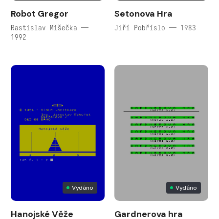
Robot Gregor
Setonova Hra
Rastislav Mišečka —
Jiří Pobříslo — 1983
1992
Vydáno
Vydáno
Hanojské Věže
Gardnerova hra