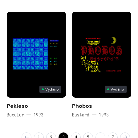
Vydáno
Vydáno
Pekleso
Phobos
Buxoler — 1993
Bastard — 1993
1
2
3
4
5
7
…