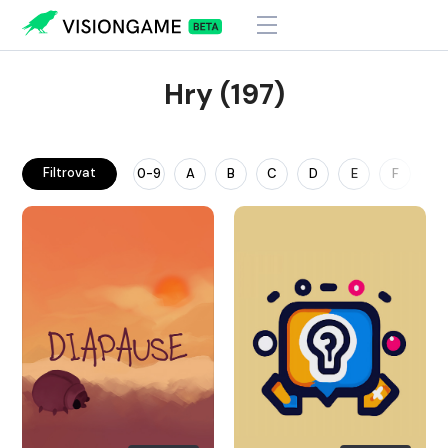
Hry (197)
Filtrovat
0-9
A
B
C
D
E
F
G