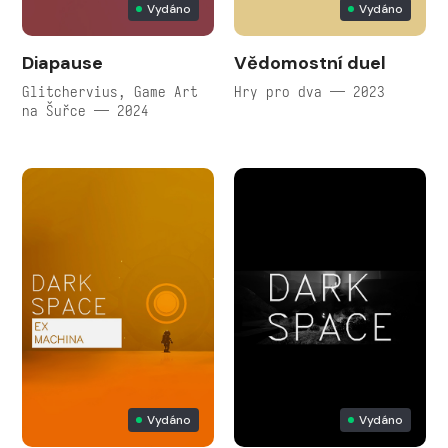
Vydáno
Vydáno
Diapause
Vědomostní duel
Glitchervius, Game Art
Hry pro dva — 2023
na Šuřce — 2024
Vydáno
Vydáno