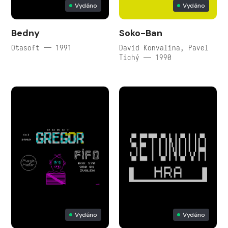
Vydáno
Vydáno
Bedny
Soko-Ban
Otasoft — 1991
David Konvalina, Pavel
Tichý — 1990
Vydáno
Vydáno