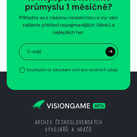
průmyslu 1 měsíčně?
Přihlašte se k našemu newsletteru a my vám
zašleme přehled nejzajímavějších článků a
nejlepších her.
Souhlasím se zásadami ochrany osobních údajů
ARCHIV ČESKOSLOVENSKÝCH
VÝVOJÁŘŮ A HRÁČŮ