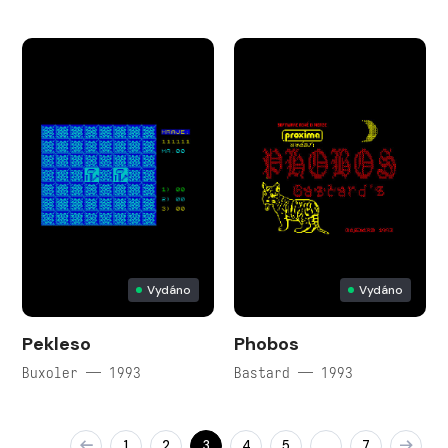
Vydáno
Vydáno
Pekleso
Phobos
Buxoler — 1993
Bastard — 1993
1
2
3
4
5
7
…