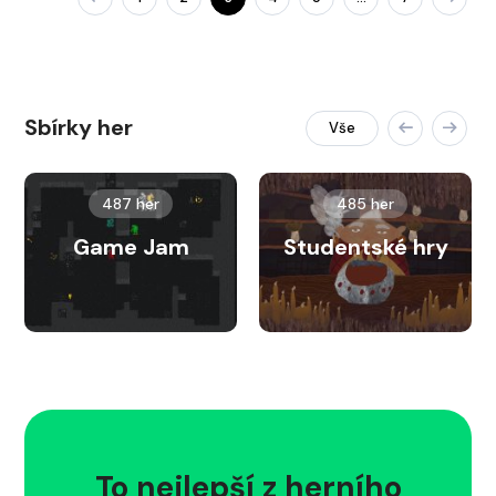
Sbírky her
Vše
487 her
485 her
Game Jam
Studentské hry
To nejlepší z herního