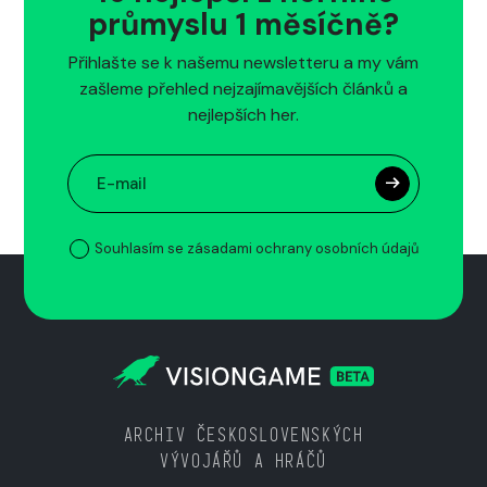
průmyslu 1 měsíčně?
Přihlašte se k našemu newsletteru a my vám
zašleme přehled nejzajímavějších článků a
nejlepších her.
Souhlasím se zásadami ochrany osobních údajů
ARCHIV ČESKOSLOVENSKÝCH
VÝVOJÁŘŮ A HRÁČŮ