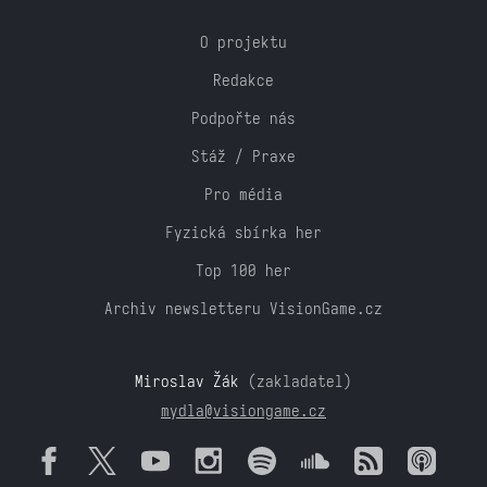
O projektu
Redakce
Podpořte nás
Stáž / Praxe
Pro média
Fyzická sbírka her
Top 100 her
Archiv newsletteru VisionGame.cz
Miroslav Žák
(zakladatel)
mydla@visiongame.cz