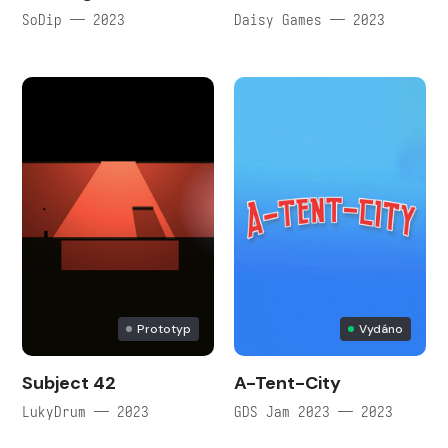
SoDip — 2023
Daisy Games — 2023
Prototyp
Vydáno
Subject 42
A-Tent-City
LukyDrum — 2023
GDS Jam 2023 — 2023