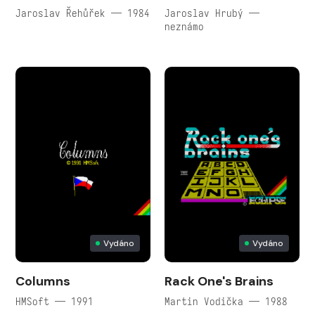
Jaroslav Řehůřek — 1984
Jaroslav Hrubý —
neznámo
Vydáno
Vydáno
Columns
Rack One's Brains
HMSoft — 1991
Martin Vodička — 1988