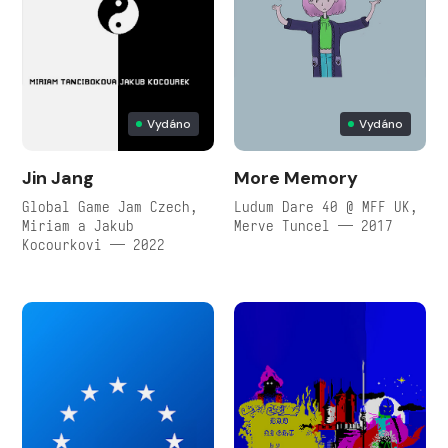
Vydáno
Vydáno
Jin Jang
More Memory
Global Game Jam Czech,
Ludum Dare 40 @ MFF UK,
Miriam a Jakub
Merve Tuncel — 2017
Kocourkovi — 2022