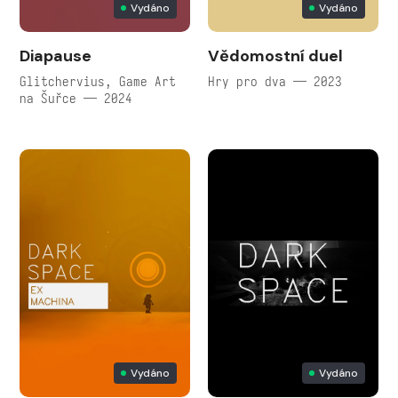
Vydáno
Vydáno
Diapause
Vědomostní duel
Glitchervius, Game Art
Hry pro dva — 2023
na Šuřce — 2024
Vydáno
Vydáno