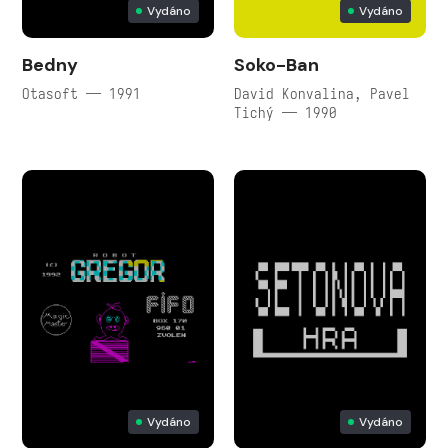
Vydáno
Vydáno
Bedny
Soko-Ban
Otasoft — 1991
David Konvalina, Pavel
Tichý — 1990
Vydáno
Vydáno