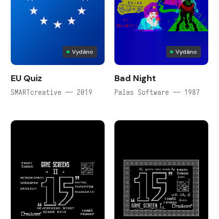
Vydáno
Vydáno
EU Quiz
Bad Night
SMARTcreative — 2019
Palas Software — 1987