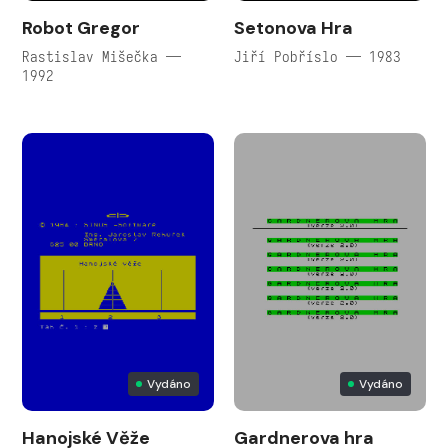
Robot Gregor
Setonova Hra
Rastislav Mišečka —
Jiří Pobříslo — 1983
1992
Vydáno
Vydáno
Hanojské Věže
Gardnerova hra