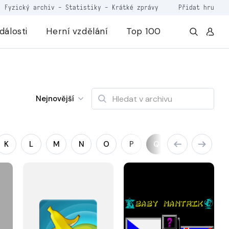
Fyzický archiv
-
Statistiky
-
Krátké zprávy
Přidat hru
dálosti
Herní vzdělání
Top 100
Nejnovější
K
L
M
N
O
P
Q
R
S