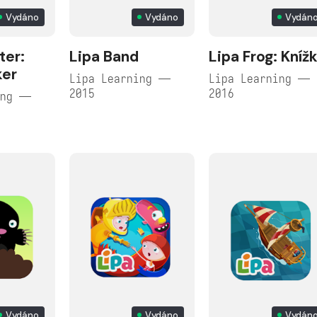
Vydáno
Vydáno
Vydán
ter:
Lipa Band
Lipa Frog: Kníž
ker
Lipa Learning —
Lipa Learning —
2015
2016
ing —
Vydáno
Vydáno
Vydán