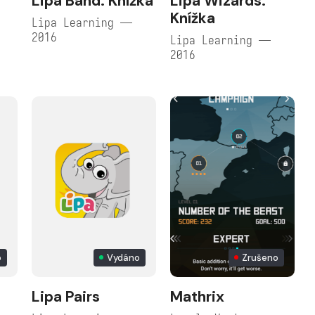
Lipa Band: Knížka
Lipa Wizards:
Knížka
Lipa Learning —
2016
Lipa Learning —
2016
o
Vydáno
Zrušeno
Lipa Pairs
Mathrix