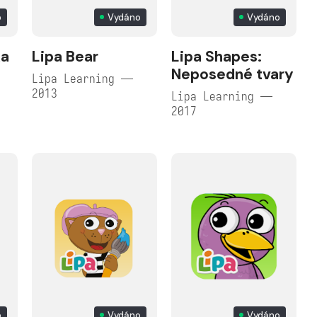
o
Vydáno
Vydáno
ka
Lipa Bear
Lipa Shapes:
Neposedné tvary
Lipa Learning —
2013
Lipa Learning —
2017
o
Vydáno
Vydáno