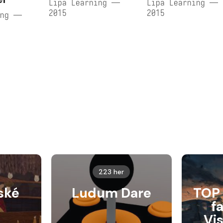
Lipa Learning —
Lipa Learning —
2015
2015
ing —
223 her
ské
Ludum Dare
TOP 
f
Vi