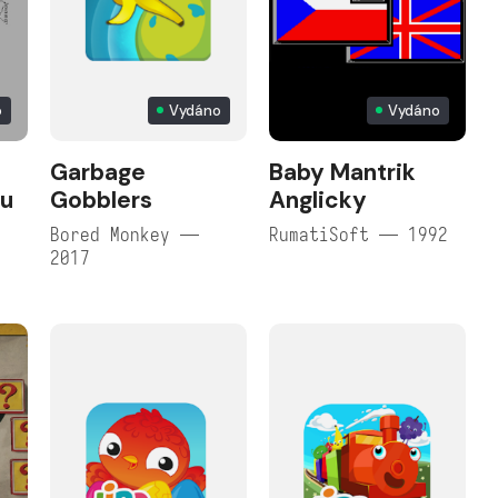
o
Vydáno
Vydáno
Garbage
Baby Mantrik
ku
Gobblers
Anglicky
Bored Monkey —
RumatiSoft — 1992
2017