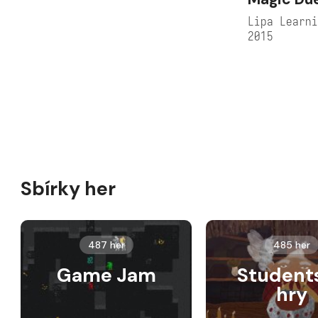
Lipa Learn
2015
Sbírky her
487 her
485 her
Game Jam
Student
hry