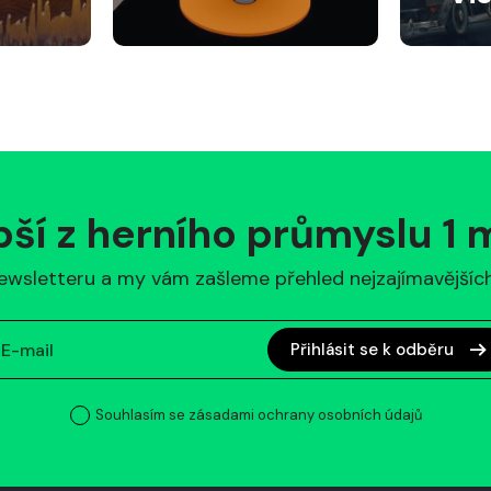
pší z herního průmyslu 1
ewsletteru a my vám zašleme přehled nejzajímavějších 
Přihlásit se k odběru
Souhlasím se zásadami ochrany osobních údajů