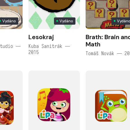
Vydáno
Vydáno
Vydán
Lesokraj
Brath: Brain an
Math
Studio —
Kuba Sanitrák —
2015
Tomáš Novák — 20