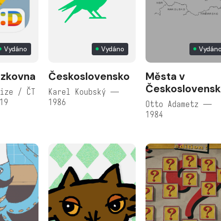
Vydáno
Vydáno
Vydán
zkovna
Československo
Města v
Českoslovens
ize / ČT
Karel Koubský —
19
1986
Otto Adametz —
1984