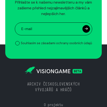
Přihlašte se k našemu newsletteru a my vám
zašleme přehled nejzajímavějších článků a
nejlepších her.
Souhlasím se zásadami ochrany osobních údajů
ARCHIV ČESKOSLOVENSKÝCH
VÝVOJÁŘŮ A HRÁČŮ
O projektu