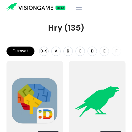
Hry (135)
Filtrovat
0-9
A
B
C
D
E
F
G