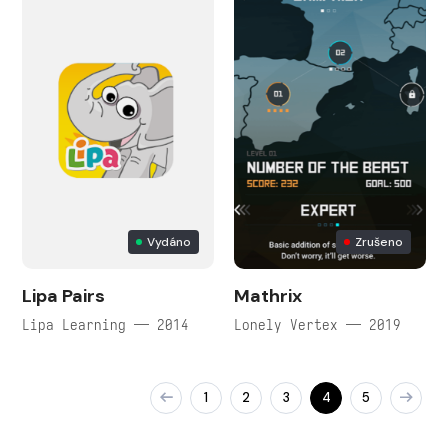
Vydáno
Zrušeno
Lipa Pairs
Mathrix
Lipa Learning — 2014
Lonely Vertex — 2019
1
2
3
4
5