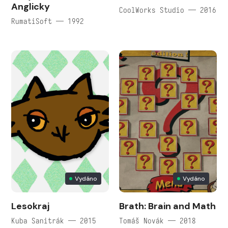
Anglicky
CoolWorks Studio — 2016
RumatiSoft — 1992
Vydáno
Vydáno
Lesokraj
Brath: Brain and Math
Kuba Sanitrák — 2015
Tomáš Novák — 2018