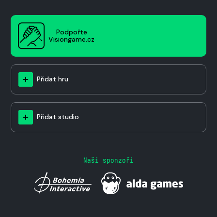
Podpořte
Visiongame.cz
Přidat hru
Přidat studio
Naši sponzoři