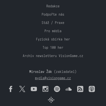
Redakce
Podpořte nás
Stáž / Praxe
Pro média
Fyzická sbírka her
Top 100 her
Archiv newsletteru VisionGame.cz
Miroslav Žák
(zakladatel)
mydla@visiongame.cz