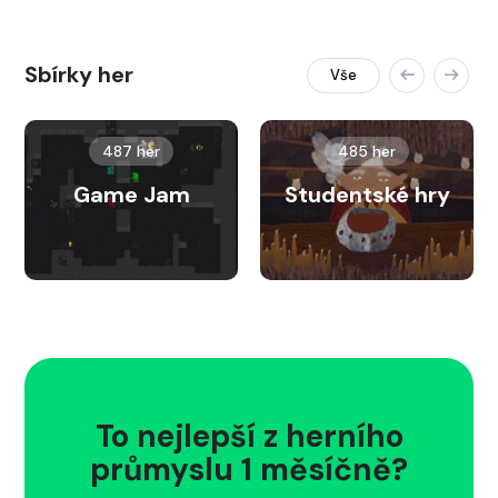
Sbírky her
Vše
487 her
485 her
Game Jam
Studentské hry
To nejlepší z herního
průmyslu 1 měsíčně?