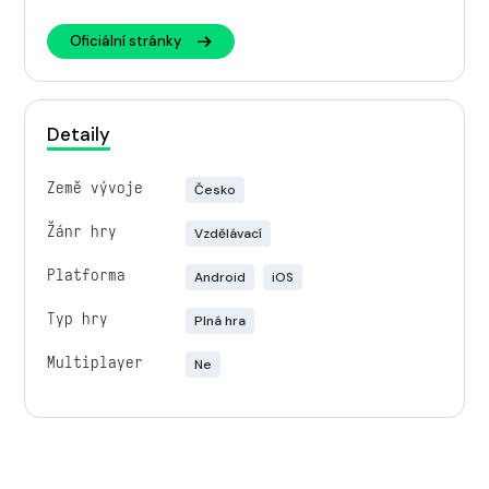
Oficiální stránky
Detaily
Země vývoje
Česko
Žánr hry
Vzdělávací
Platforma
Android
iOS
Typ hry
Plná hra
Multiplayer
Ne