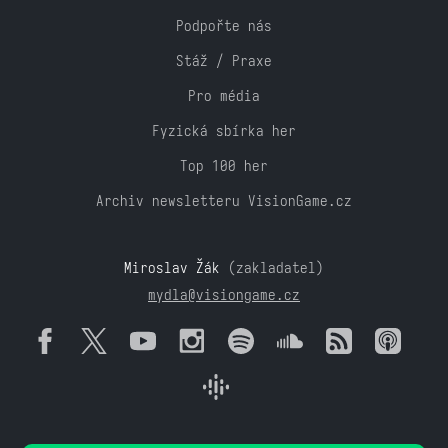
Podpořte nás
Stáž / Praxe
Pro média
Fyzická sbírka her
Top 100 her
Archiv newsletteru VisionGame.cz
Miroslav Žák
(zakladatel)
mydla@visiongame.cz