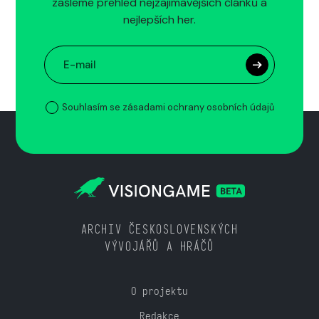
zašleme přehled nejzajímavějších článků a
nejlepších her.
Souhlasím se zásadami ochrany osobních údajů
ARCHIV ČESKOSLOVENSKÝCH
VÝVOJÁŘŮ A HRÁČŮ
O projektu
Redakce