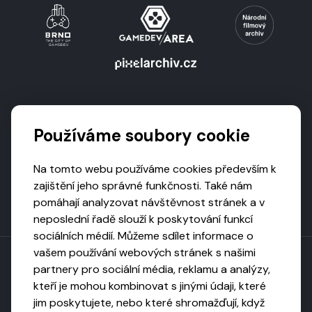
Podporují nás
Používáme soubory cookie
Na tomto webu používáme cookies především k
zajištění jeho správné funkčnosti. Také nám
pomáhají analyzovat návštěvnost stránek a v
neposlední řadě slouží k poskytování funkcí
sociálních médií. Můžeme sdílet informace o
vašem používání webových stránek s našimi
partnery pro sociální média, reklamu a analýzy,
kteří je mohou kombinovat s jinými údaji, které
Toto dílo podléhá licenci CC BY-NC-ND
jim poskytujete, nebo které shromažďují, když
Uveďte původ, neužívejte komerčně, nezpracovávejte.