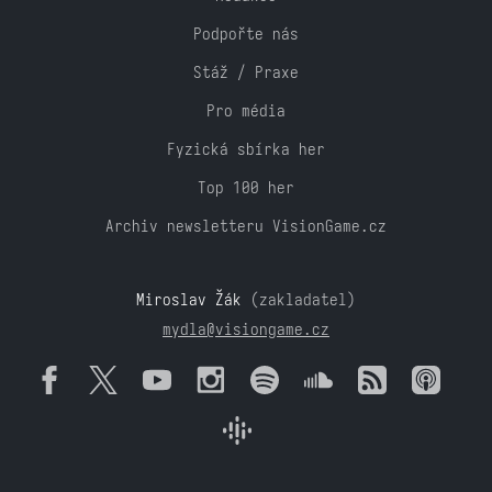
Podpořte nás
Stáž / Praxe
Pro média
Fyzická sbírka her
Top 100 her
Archiv newsletteru VisionGame.cz
Miroslav Žák
(zakladatel)
mydla@visiongame.cz