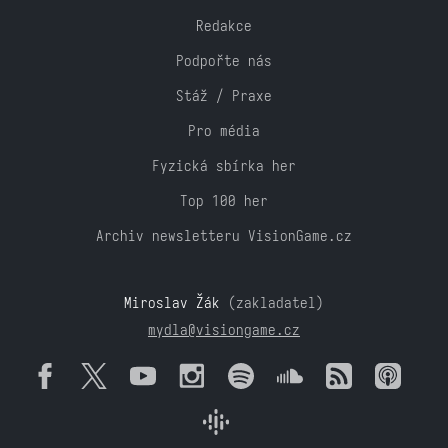
Redakce
Podpořte nás
Stáž / Praxe
Pro média
Fyzická sbírka her
Top 100 her
Archiv newsletteru VisionGame.cz
Miroslav Žák
(zakladatel)
mydla@visiongame.cz