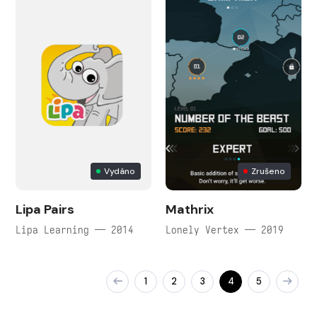
Vydáno
Zrušeno
Lipa Pairs
Mathrix
Lipa Learning — 2014
Lonely Vertex — 2019
1
2
3
4
5