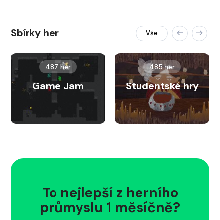
Sbírky her
Vše
487 her
485 her
Game Jam
Studentské hry
To nejlepší z herního
průmyslu 1 měsíčně?