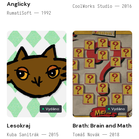
Anglicky
CoolWorks Studio — 2016
RumatiSoft — 1992
Vydáno
Vydáno
Lesokraj
Brath: Brain and Math
Kuba Sanitrák — 2015
Tomáš Novák — 2018