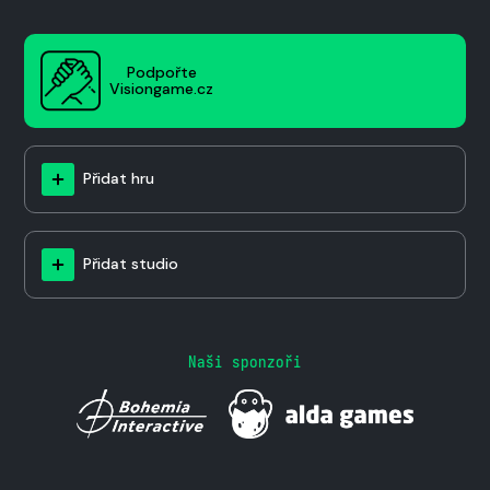
Podpořte
Visiongame.cz
Přidat hru
Přidat studio
Naši sponzoři