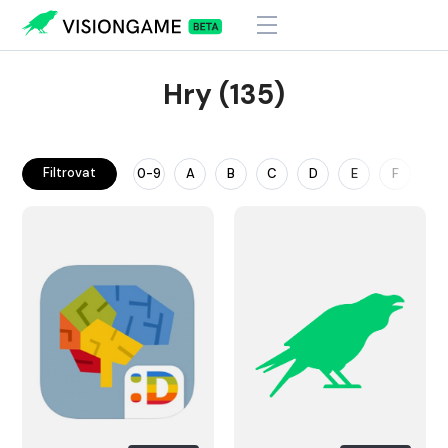
Hry (135)
Filtrovat
0-9
A
B
C
D
E
F
G