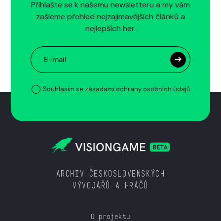
Přihlašte se k našemu newsletteru a my vám
zašleme přehled nejzajímavějších článků a
nejlepších her.
Souhlasím se zásadami ochrany osobních údajů
ARCHIV ČESKOSLOVENSKÝCH
VÝVOJÁŘŮ A HRÁČŮ
O projektu