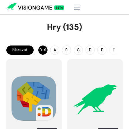
Hry (135)
Filtrovat
0-9
A
B
C
D
E
F
G