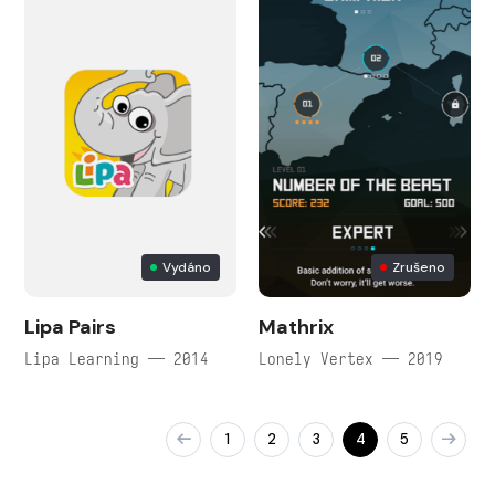
Vydáno
Zrušeno
Lipa Pairs
Mathrix
Lipa Learning — 2014
Lonely Vertex — 2019
1
2
3
4
5