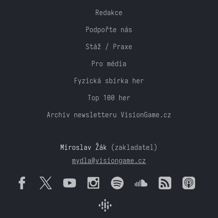
Redakce
Podpořte nás
Stáž / Praxe
Pro média
Fyzická sbírka her
Top 100 her
Archiv newsletteru VisionGame.cz
Miroslav Žák
(zakladatel)
mydla@visiongame.cz