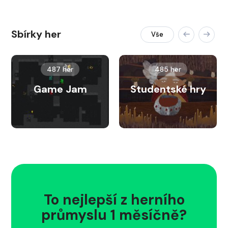
Sbírky her
Vše
487 her
485 her
Game Jam
Studentské hry
To nejlepší z herního
průmyslu 1 měsíčně?