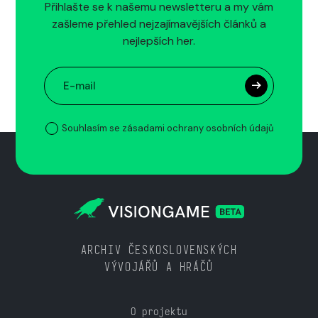
Přihlašte se k našemu newsletteru a my vám
zašleme přehled nejzajímavějších článků a
nejlepších her.
Souhlasím se zásadami ochrany osobních údajů
ARCHIV ČESKOSLOVENSKÝCH
VÝVOJÁŘŮ A HRÁČŮ
O projektu