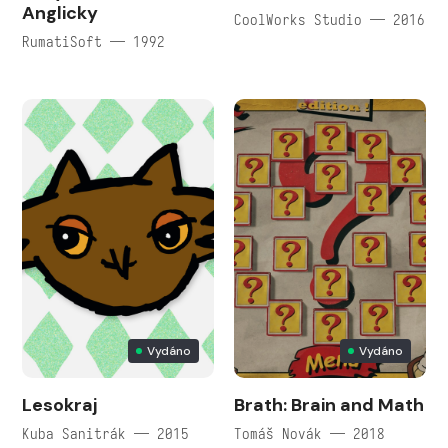
Anglicky
CoolWorks Studio — 2016
RumatiSoft — 1992
Vydáno
Vydáno
Lesokraj
Brath: Brain and Math
Kuba Sanitrák — 2015
Tomáš Novák — 2018