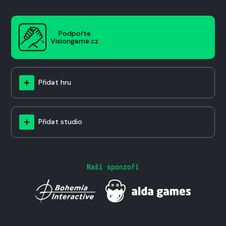
Podpořte
Visiongame.cz
Přidat hru
Přidat studio
Naši sponzoři