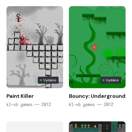
Vydáno
Vydáno
Paint Killer
Bouncy: Underground
kl-vb games — 2012
kl-vb games — 2012