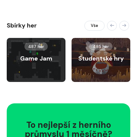
Sbírky her
Vše
487 her
485 her
Game Jam
Studentské hry
To nejlepší z herního
průmyslu 1 měsíčně?