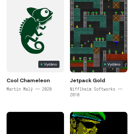
Vydáno
Vydáno
Cool Chameleo‪n
Jetpack Gold
Martin Malý — 2020
Nifflheim Softworks —
2010