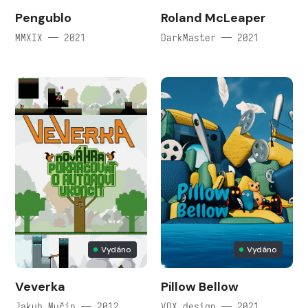
Pengubl‪o‬
Roland McLeaper
MMXIX — 2021
DarkMaster — 2021
Vydáno
Vydáno
Veverka
Pillow Bellow
Jakub Muřín — 2012
VOX design — 2021