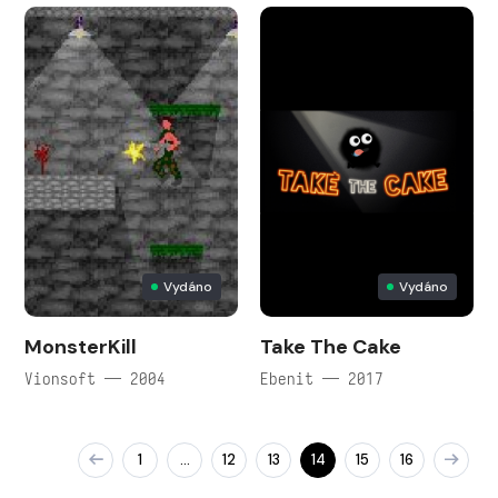
Vydáno
Vydáno
MonsterKill
Take The Cake
Vionsoft — 2004
Ebenit — 2017
1
12
13
14
15
16
…