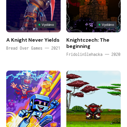
Vydáno
Vydáno
A Knight Never Yields
Knightczech: The
beginning
Bread Over Games — 2021
FridolinSlehacka — 2020