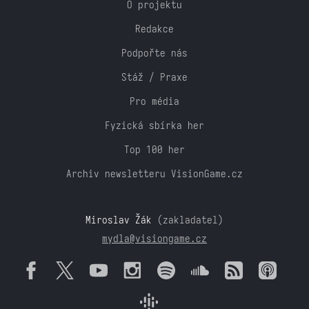
O projektu
Redakce
Podpořte nás
Stáž / Praxe
Pro média
Fyzická sbírka her
Top 100 her
Archiv newsletteru VisionGame.cz
Miroslav Žák
(zakladatel)
mydla@visiongame.cz