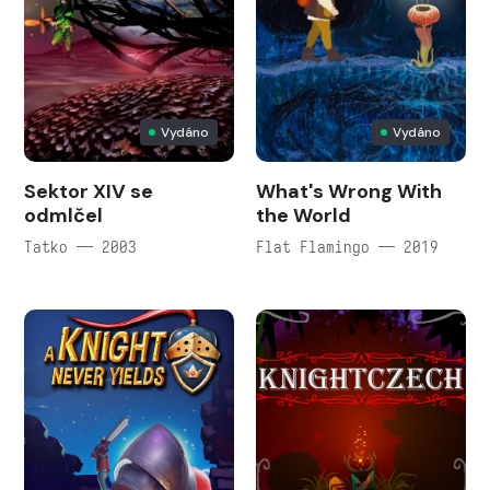
Vydáno
Vydáno
Sektor XIV se
What's Wrong With
odmlčel
the World
Tatko — 2003
Flat Flamingo — 2019