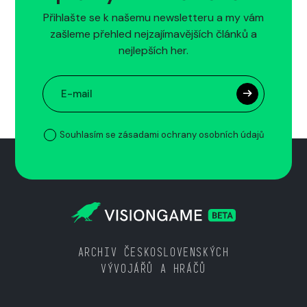
Přihlašte se k našemu newsletteru a my vám
zašleme přehled nejzajímavějších článků a
nejlepších her.
Souhlasím se zásadami ochrany osobních údajů
ARCHIV ČESKOSLOVENSKÝCH
VÝVOJÁŘŮ A HRÁČŮ