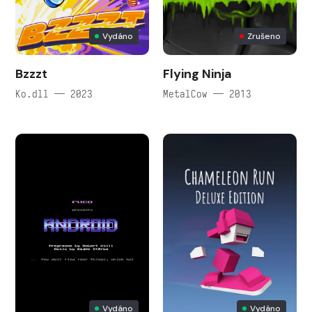
Vydáno
Zrušeno
Bzzzt
Flying Ninja
Ko.dll — 2023
MetalCow — 2013
Vydáno
Vydáno