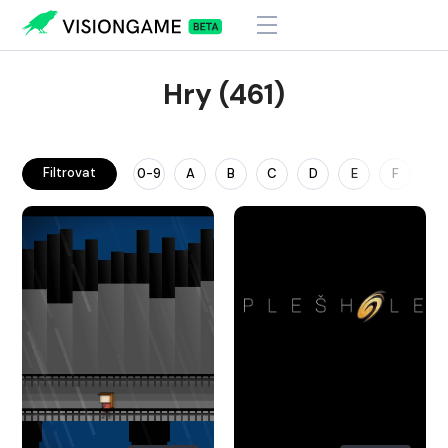
Hry (461)
Filtrovat
0-9
A
B
C
D
E
F
G