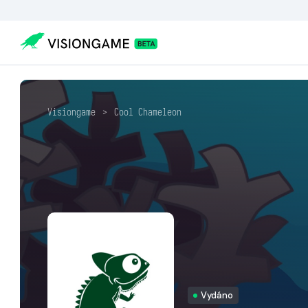
Visiongame
>
Cool Chameleo‪n
Vydáno