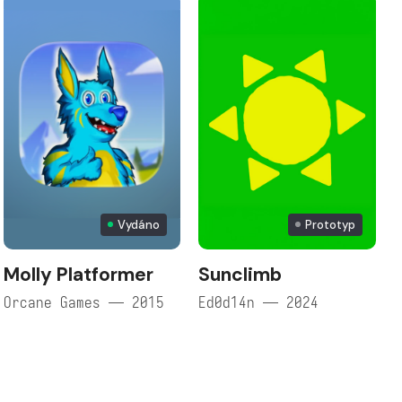
Vydáno
Prototyp
Molly Platformer
Sunclimb
Orcane Games — 2015
Ed0d14n — 2024