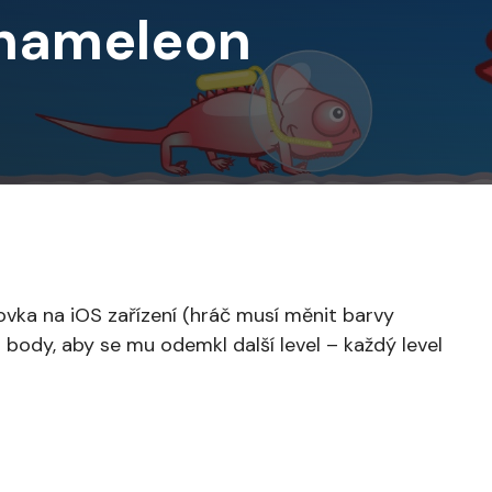
hameleo‪n
vka na iOS zařízení (hráč musí měnit barvy
body, aby se mu odemkl další level – každý level