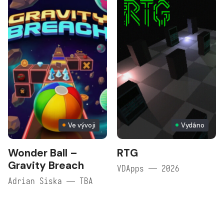
Ve vývoji
Vydáno
Wonder Ball –
RTG
Gravity Breach
VDApps — 2026
Adrian Siska — TBA