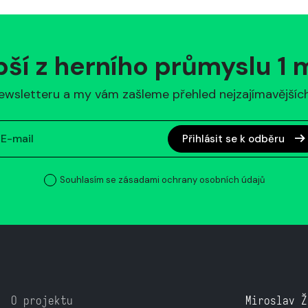
pší z herního průmyslu 1
ewsletteru a my vám zašleme přehled nejzajímavějších 
Přihlásit se k odběru
Souhlasím se zásadami ochrany osobních údajů
O projektu
Miroslav Ž