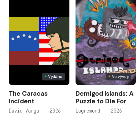
Vydáno
Ve vývoji
The Caracas
Demigod Islands: A
Incident
Puzzle to Die For
David Varga — 2026
Lugremond — 2026