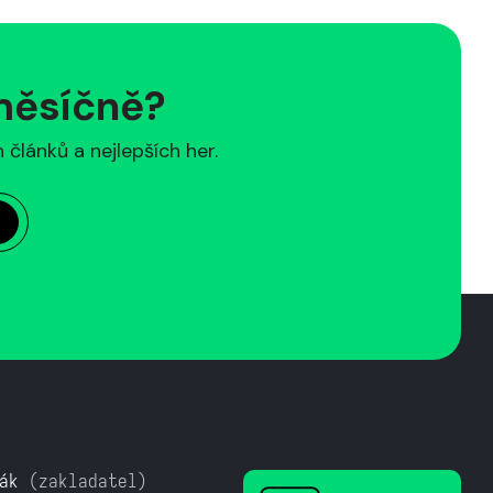
 měsíčně?
článků a nejlepších her.
ák
(zakladatel)