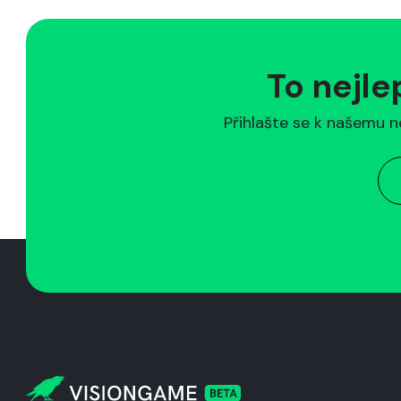
To nejle
Přihlašte se k našemu n