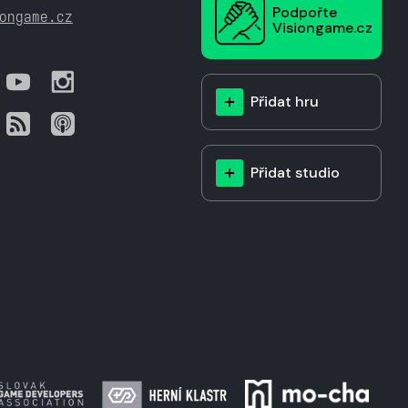
Podpořte
ongame.cz
Visiongame.cz
Přidat hru
Přidat studio