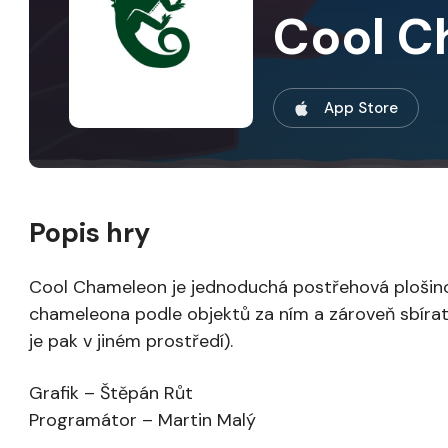
Cool C
App Store
Popis hry
Cool Chameleo‪n je jednoduchá postřehová plošino
chameleona podle objektů za ním a zároveň sbírat 
je pak v jiném prostředí).
Grafik – Štěpán Růt
Programátor – Martin Malý