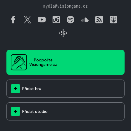
mydla@visiongame.cz
Podpořte
Visiongame.cz
Přidat hru
Přidat studio