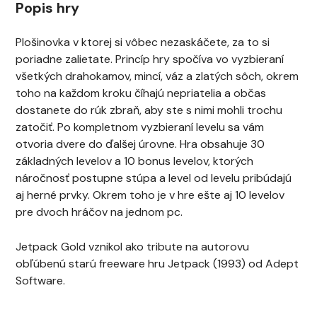
Popis hry
Plošinovka v ktorej si vôbec nezaskáčete, za to si
poriadne zalietate. Princíp hry spočíva vo vyzbieraní
všetkých drahokamov, mincí, váz a zlatých sôch, okrem
toho na každom kroku číhajú nepriatelia a občas
dostanete do rúk zbraň, aby ste s nimi mohli trochu
zatočiť. Po kompletnom vyzbieraní levelu sa vám
otvoria dvere do ďalšej úrovne. Hra obsahuje
30
základných levelov a 10 bonus levelov, ktorých
náročnosť postupne stúpa a level od levelu pribúdajú
aj herné prvky. Okrem toho je v hre ešte aj 10 levelov
pre dvoch hráčov na jednom pc.
Jetpack Gold vznikol ako tribute na autorovu
obľúbenú starú freeware hru Jetpack (1993) od Adept
Software.