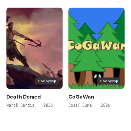
Ve vývoji
Ve vývoji
Death Denied
CoGaWan
Maroš Berdis — 2026
Josef Šuma — 2026