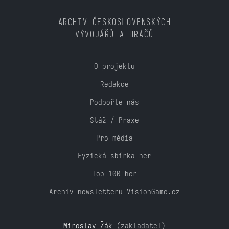
ARCHIV ČESKOSLOVENSKÝCH
VÝVOJÁŘŮ A HRÁČŮ
O projektu
Redakce
Podpořte nás
Stáž / Praxe
Pro média
Fyzická sbírka her
Top 100 her
Archiv newsletteru VisionGame.cz
Miroslav Žák
(zakladatel)