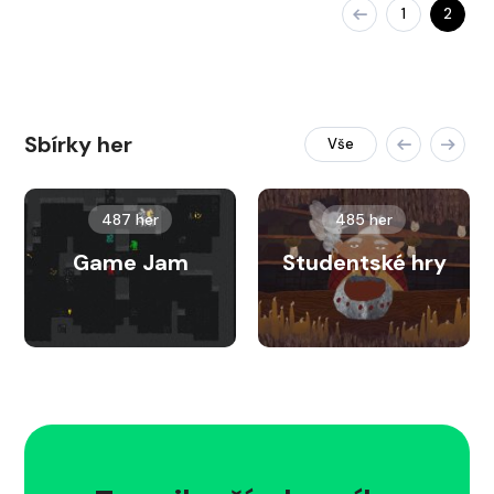
1
2
Sbírky her
Vše
487 her
485 her
Game Jam
Studentské hry