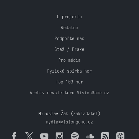
O projektu
Redakce
Podpořte nás
Stáž / Praxe
Pro média
Fyzická sbírka her
Top 100 her
Archiv newsletteru VisionGame.cz
Miroslav Žák
(zakladatel)
mydla@visiongame.cz