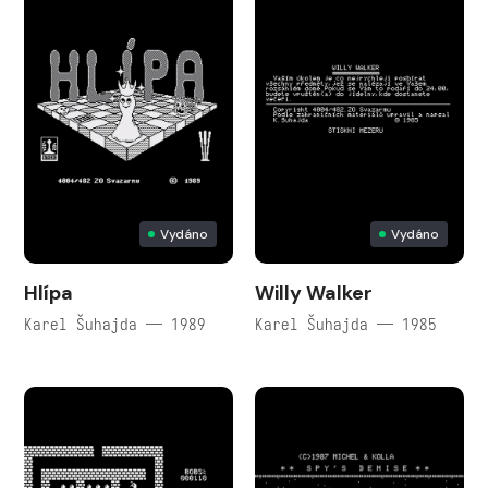
Vydáno
Vydáno
Hlípa
Willy Walker
Karel Šuhajda — 1989
Karel Šuhajda — 1985