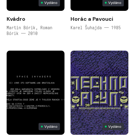
Vydáno
Vydáno
Kvádro
Horác a Pavouci
Martin Bórik, Roman
Karel Šuhajda — 1985
Bórik — 2010
Vydáno
Vydáno