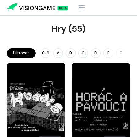
Hry (55)
Filtrovat
0-9
A
B
C
D
E
F
G