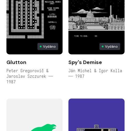
Vydáno
Vydáno
Glutton
Spy's Demise
Peter Gregorovič &
Ján Michel & Igor Kolla
Jaroslav Szczurek —
— 1987
1987