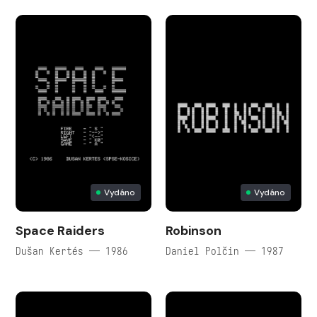
Vydáno
Vydáno
Space Raiders
Robinson
Dušan Kertés — 1986
Daniel Polčin — 1987