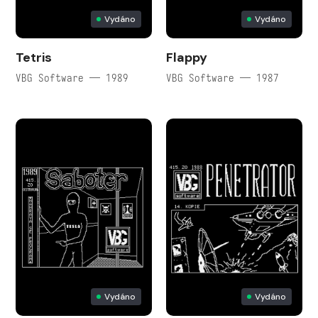
Vydáno
Vydáno
Tetris
Flappy
VBG Software — 1989
VBG Software — 1987
Vydáno
Vydáno