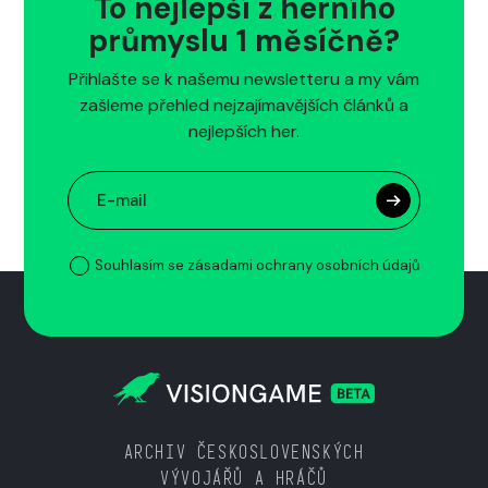
To nejlepší z herního
průmyslu 1 měsíčně?
Přihlašte se k našemu newsletteru a my vám
zašleme přehled nejzajímavějších článků a
nejlepších her.
Souhlasím se zásadami ochrany osobních údajů
ARCHIV ČESKOSLOVENSKÝCH
VÝVOJÁŘŮ A HRÁČŮ