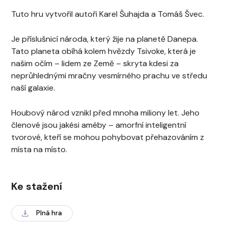
Tuto hru vytvořil autoři Karel Šuhajda a Tomáš Švec.
Je příslušnicí národa, který žije na planetě Danepa.
Tato planeta obíhá kolem hvězdy Tsivoke, která je
našim očím – lidem ze Země – skryta kdesi za
neprůhlednými mračny vesmírného prachu ve středu
naší galaxie.
Houbový národ vznikl před mnoha miliony let. Jeho
členové jsou jakési améby – amorfní inteligentní
tvorové, kteří se mohou pohybovat přehazováním z
místa na místo.
Ke stažení
Plná hra