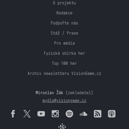
O projektu
Redakce
Podpořte nás
Stáž / Praxe
Pro média
Fyzická sbírka her
Top 100 her
Archiv newsletteru VisionGame.cz
Miroslav Žák
(zakladatel)
mydla@visiongame.cz