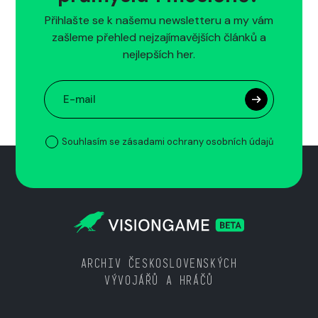
Přihlašte se k našemu newsletteru a my vám
zašleme přehled nejzajímavějších článků a
nejlepších her.
Souhlasím se zásadami ochrany osobních údajů
ARCHIV ČESKOSLOVENSKÝCH
VÝVOJÁŘŮ A HRÁČŮ