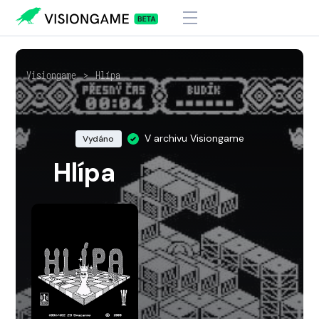
Visiongame
>
Hlípa
V archivu Visiongame
Vydáno
Hlípa