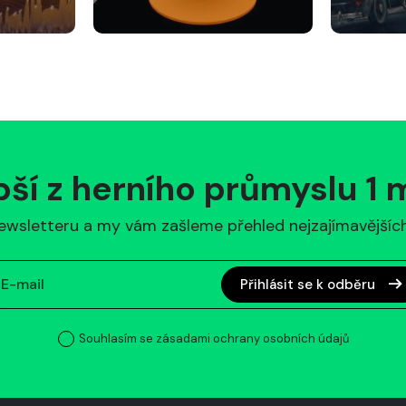
pší z herního průmyslu 1
ewsletteru a my vám zašleme přehled nejzajímavějších 
Přihlásit se k odběru
Souhlasím se zásadami ochrany osobních údajů