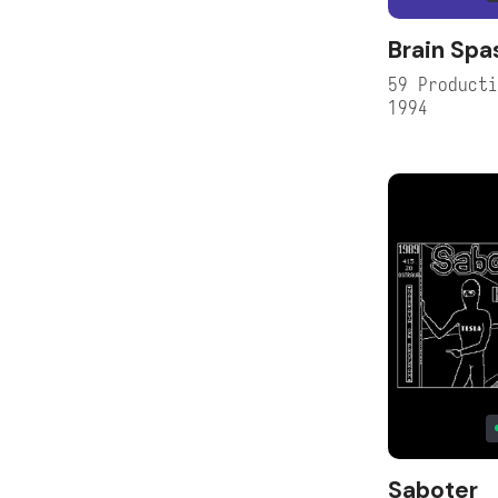
Brain Sp
59 Product
1994
Saboter