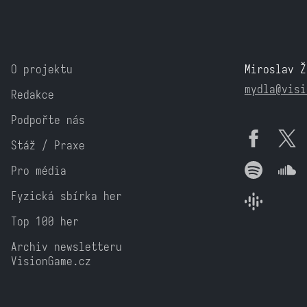
O projektu
Miroslav Ž
mydla@visi
Redakce
Podpořte nás
Stáž / Praxe
Pro média
Fyzická sbírka her
Top 100 her
Archiv newsletteru
VisionGame.cz