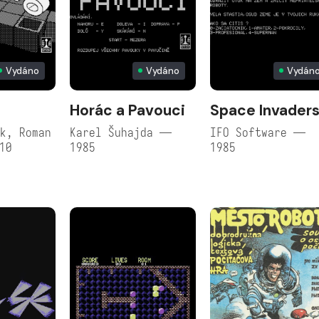
Vydáno
Vydáno
Vydán
Horác a Pavouci
Space Invader
k, Roman
Karel Šuhajda —
IFO Software —
10
1985
1985