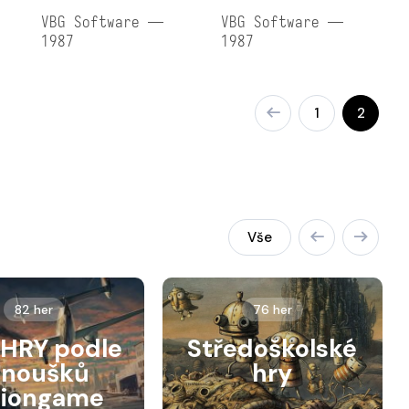
VBG Software —
VBG Software —
1987
1987
1
2
Vše
82 her
76 her
HRY podle
Středoškolské
anoušků
hry
siongame