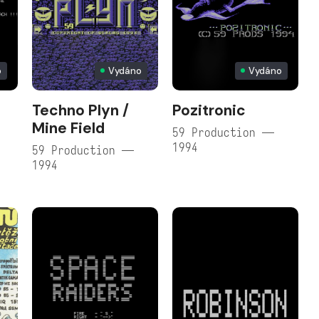
o
Vydáno
Vydáno
s
Techno Plyn /
Pozitronic
Mine Field
59 Production —
1994
59 Production —
1994