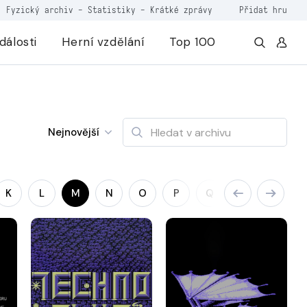
Fyzický archiv
-
Statistiky
-
Krátké zprávy
Přidat hru
dálosti
Herní vzdělání
Top 100
Nejnovější
K
L
M
N
O
P
Q
R
S