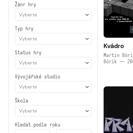
Žánr hry
Vyberte
Typ hry
Vyberte
Kvádro
Status hry
Martin Bóri
Bórik — 20
Vyberte
Vývojářské studio
Vyberte
Škola
Vyberte
Hledat podle roku