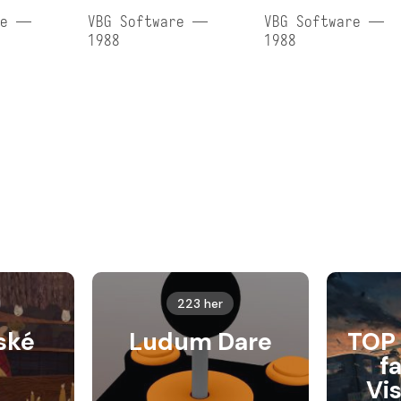
re —
VBG Software —
VBG Software —
1988
1988
223 her
ské
Ludum Dare
TOP 
f
Vi