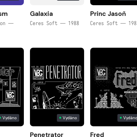
asm
Galaxia
Princ Jasoň
ion —
Ceres Soft — 1988
Ceres Soft — 198
Vydáno
Vydáno
Vydán
Penetrator
Fred