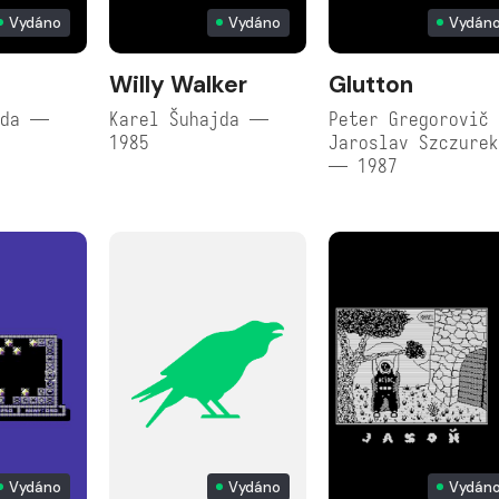
Vydáno
Vydáno
Vydán
Willy Walker
Glutton
jda —
Karel Šuhajda —
Peter Gregorovič
1985
Jaroslav Szczure
— 1987
Vydáno
Vydáno
Vydán