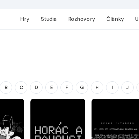
Hry
Studia
Rozhovory
Články
U
B
C
D
E
F
G
H
I
J