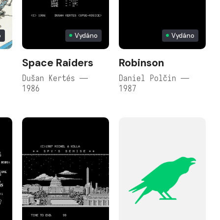
o
Vydáno
Vydáno
Space Raiders
Robinson
Dušan Kertés —
Daniel Polčin —
1986
1987