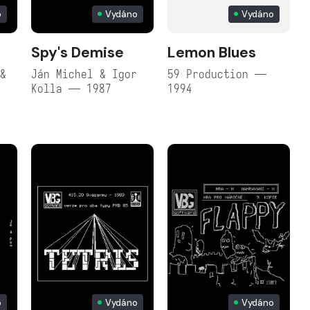
o
Vydáno
Vydáno
Spy's Demise
Lemon Blues
 &
Ján Michel & Igor
59 Production —
k
Kolla — 1987
1994
o
Vydáno
Vydáno