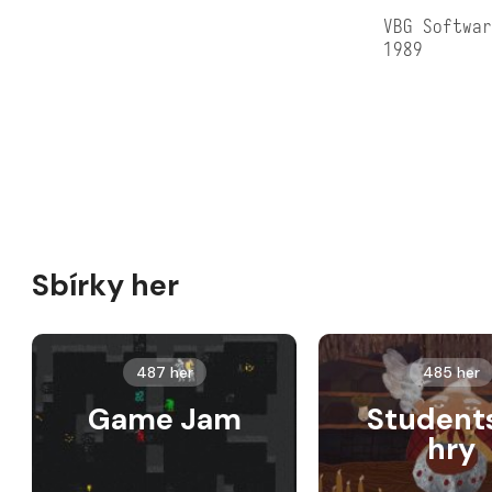
VBG Softwa
1989
Sbírky her
487 her
485 her
Game Jam
Student
hry