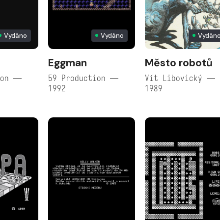
Vydáno
Vydáno
Vydán
Eggman
Město robotů
ion —
59 Production —
Vít Libovický —
1992
1989