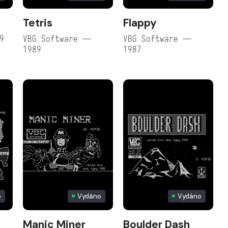
Tetris
Flappy
9
VBG Software —
VBG Software —
1989
1987
o
Vydáno
Vydáno
Manic Miner
Boulder Dash