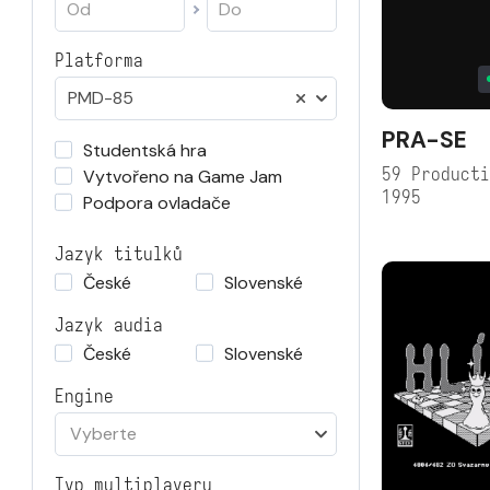
Platforma
PMD-85
PRA-SE
Studentská hra
59 Product
Vytvořeno na Game Jam
1995
Podpora ovladače
Jazyk titulků
České
Slovenské
Jazyk audia
České
Slovenské
Engine
Vyberte
Typ multiplayeru