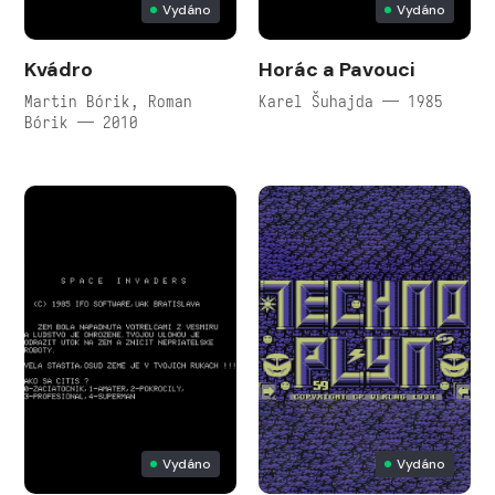
Vydáno
Vydáno
Kvádro
Horác a Pavouci
Martin Bórik, Roman
Karel Šuhajda — 1985
Bórik — 2010
Vydáno
Vydáno