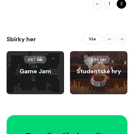
1
2
Sbírky her
Vše
487 her
485 her
Game Jam
Studentské hry