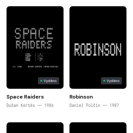
Vydáno
Vydáno
Space Raiders
Robinson
Dušan Kertés — 1986
Daniel Polčin — 1987