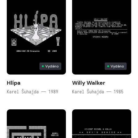
Vydáno
Vydáno
Hlípa
Willy Walker
Karel Šuhajda — 1989
Karel Šuhajda — 1985