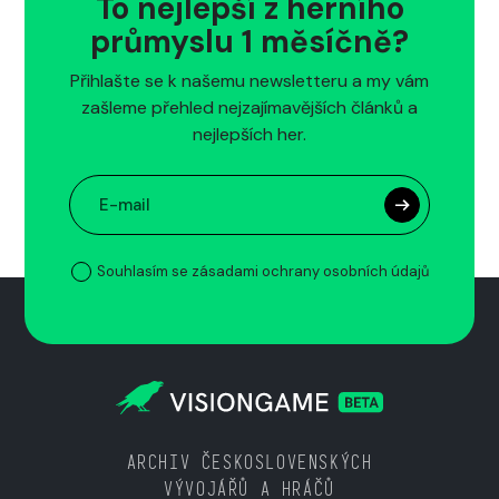
To nejlepší z herního
průmyslu 1 měsíčně?
Přihlašte se k našemu newsletteru a my vám
zašleme přehled nejzajímavějších článků a
nejlepších her.
Souhlasím se zásadami ochrany osobních údajů
ARCHIV ČESKOSLOVENSKÝCH
VÝVOJÁŘŮ A HRÁČŮ