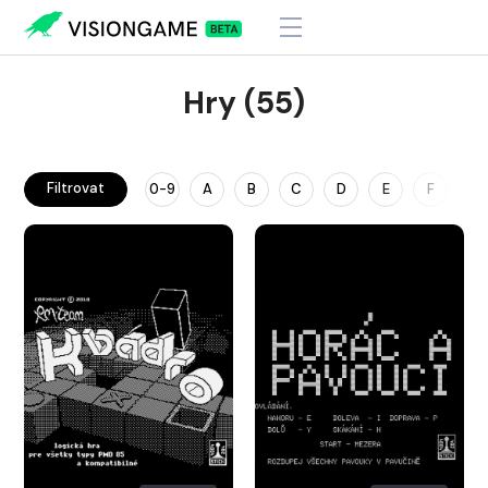
Hry (55)
Filtrovat
0-9
A
B
C
D
E
F
G