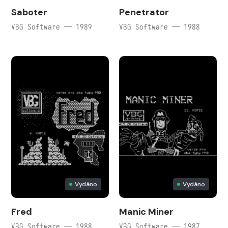
Saboter
Penetrator
VBG Software — 1989
VBG Software — 1988
Vydáno
Vydáno
Fred
Manic Miner
VBG Software — 1988
VBG Software — 1987