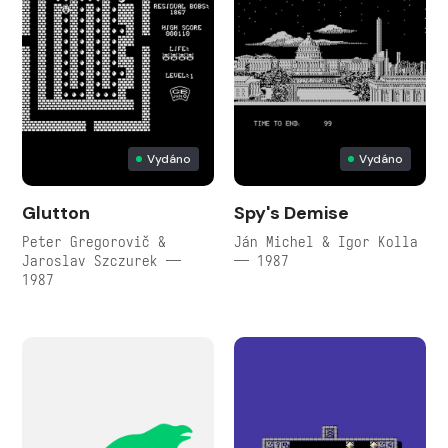
Vydáno
Vydáno
Glutton
Spy's Demise
Peter Gregorovič &
Ján Michel & Igor Kolla
Jaroslav Szczurek —
— 1987
1987