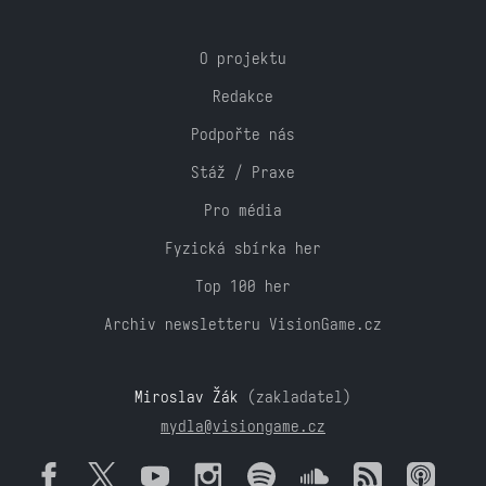
O projektu
Redakce
Podpořte nás
Stáž / Praxe
Pro média
Fyzická sbírka her
Top 100 her
Archiv newsletteru VisionGame.cz
Miroslav Žák
(zakladatel)
mydla@visiongame.cz