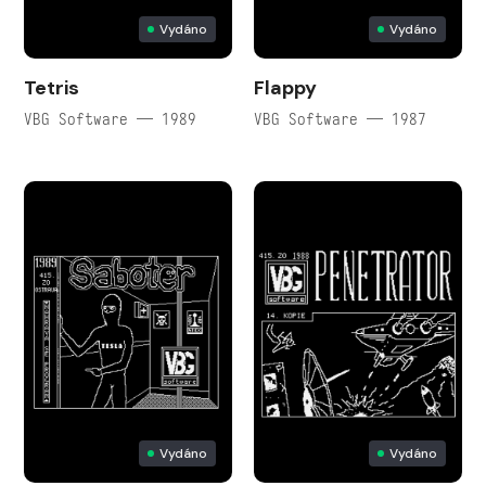
Vydáno
Vydáno
Tetris
Flappy
VBG Software — 1989
VBG Software — 1987
Vydáno
Vydáno