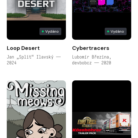
Vydáno
Vydáno
Loop Desert
Cybertracers
Jan „Split“ Ilavský —
Lubomír Březina,
2024
devbobcz — 2020