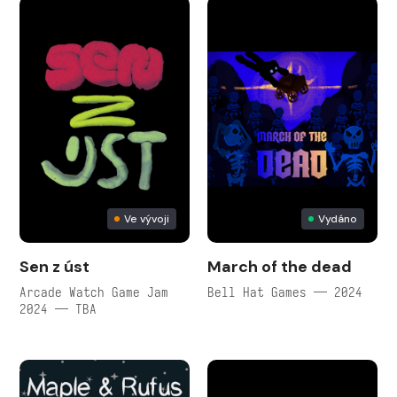
Ve vývoji
Vydáno
Sen z úst
March of the dead
Arcade Watch Game Jam
Bell Hat Games — 2024
2024 — TBA