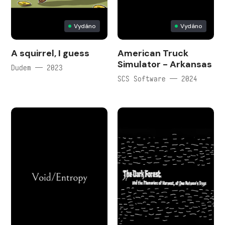
Vydáno
Vydáno
A squirrel, I guess
American Truck
Simulator - Arkansas
Dudem — 2023
SCS Software — 2024