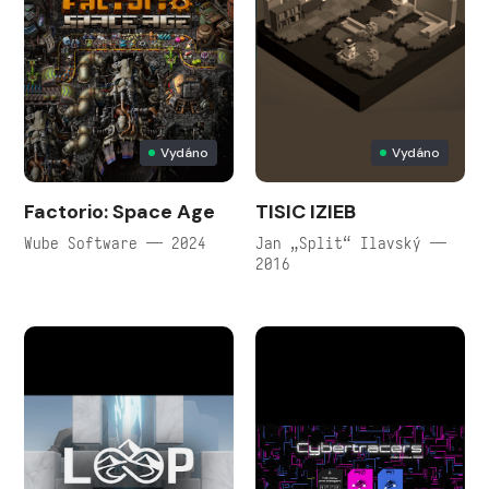
Vydáno
Vydáno
Factorio: Space Age
TISIC IZIEB
Wube Software — 2024
Jan „Split“ Ilavský —
2016