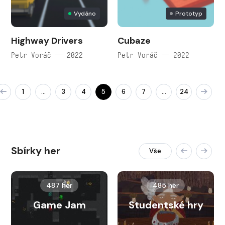
Vydáno
Prototyp
Highway Drivers
Cubaze
Petr Voráč — 2022
Petr Voráč — 2022
1
3
4
5
6
7
24
…
…
Sbírky her
Vše
487 her
485 her
Game Jam
Studentské hry