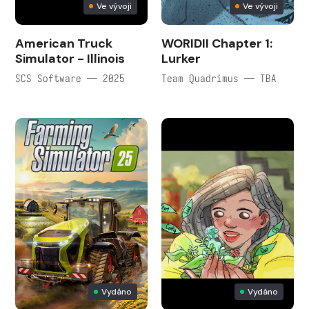
Ve vývoji
Ve vývoji
American Truck
WORIDII Chapter 1:
Simulator - Illinois
Lurker
SCS Software — 2025
Team Quadrimus — TBA
Vydáno
Vydáno