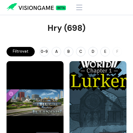
Hry (698)
Filtrovat
0-9
A
B
C
D
E
F
G