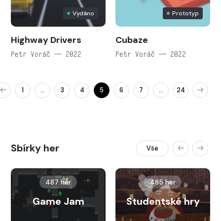
Vydáno
Prototyp
Highway Drivers
Cubaze
Petr Voráč — 2022
Petr Voráč — 2022
1
3
4
5
6
7
24
…
…
Sbírky her
Vše
487 her
485 her
Game Jam
Studentské hry