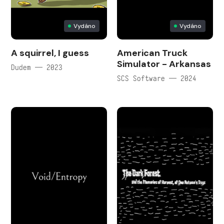
Vydáno
Vydáno
A squirrel, I guess
American Truck
Simulator - Arkansas
Dudem — 2023
SCS Software — 2024