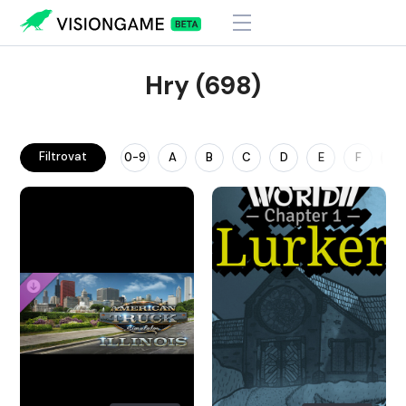
Hry (698)
Filtrovat
0-9
A
B
C
D
E
F
G