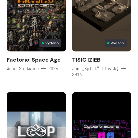
Vydáno
Vydáno
Factorio: Space Age
TISIC IZIEB
Wube Software — 2024
Jan „Split“ Ilavský —
2016