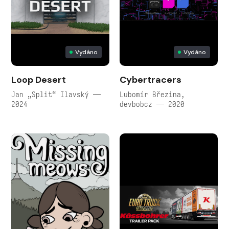
Vydáno
Vydáno
Loop Desert
Cybertracers
Jan „Split“ Ilavský —
Lubomír Březina,
2024
devbobcz — 2020