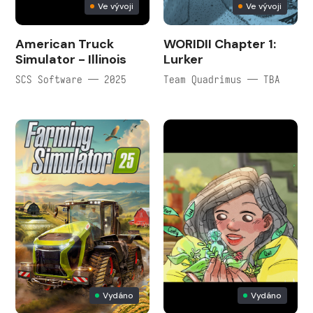
Ve vývoji
Ve vývoji
American Truck
WORIDII Chapter 1:
Simulator - Illinois
Lurker
SCS Software — 2025
Team Quadrimus — TBA
Vydáno
Vydáno