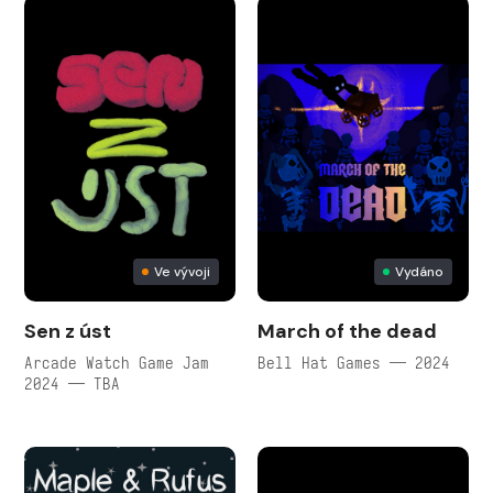
Ve vývoji
Vydáno
Sen z úst
March of the dead
Arcade Watch Game Jam
Bell Hat Games — 2024
2024 — TBA