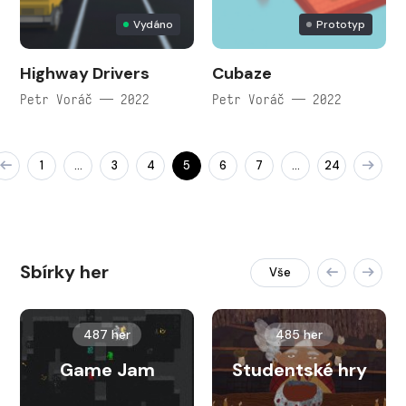
Vydáno
Prototyp
Highway Drivers
Cubaze
Petr Voráč — 2022
Petr Voráč — 2022
1
3
4
5
6
7
24
…
…
Sbírky her
Vše
487 her
485 her
Game Jam
Studentské hry