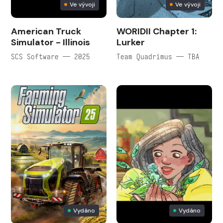
Ve vývoji
Ve vývoji
American Truck
WORIDII Chapter 1:
Simulator - Illinois
Lurker
SCS Software — 2025
Team Quadrimus — TBA
Vydáno
Vydáno