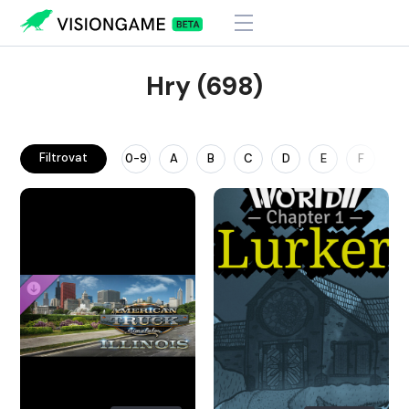
Hry (698)
Filtrovat
0-9
A
B
C
D
E
F
G