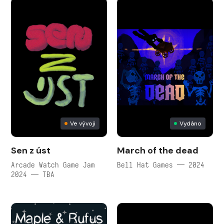
Ve vývoji
Vydáno
Sen z úst
March of the dead
Arcade Watch Game Jam
Bell Hat Games — 2024
2024 — TBA