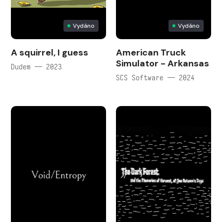
Vydáno
Vydáno
A squirrel, I guess
American Truck
Simulator - Arkansas
Dudem — 2023
SCS Software — 2024