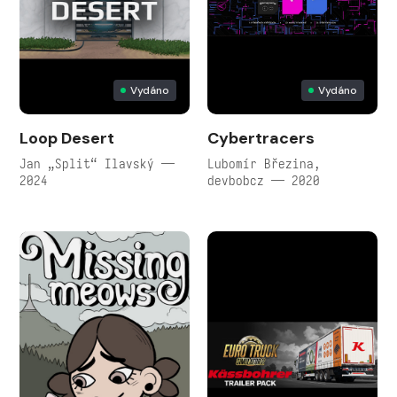
Vydáno
Vydáno
Loop Desert
Cybertracers
Jan „Split“ Ilavský —
Lubomír Březina,
2024
devbobcz — 2020