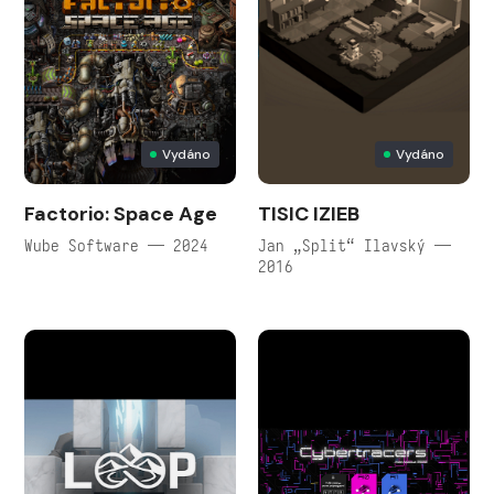
Vydáno
Vydáno
Factorio: Space Age
TISIC IZIEB
Wube Software — 2024
Jan „Split“ Ilavský —
2016