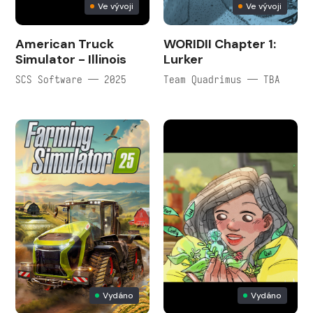
Ve vývoji
Ve vývoji
American Truck
WORIDII Chapter 1:
Simulator - Illinois
Lurker
SCS Software — 2025
Team Quadrimus — TBA
Vydáno
Vydáno