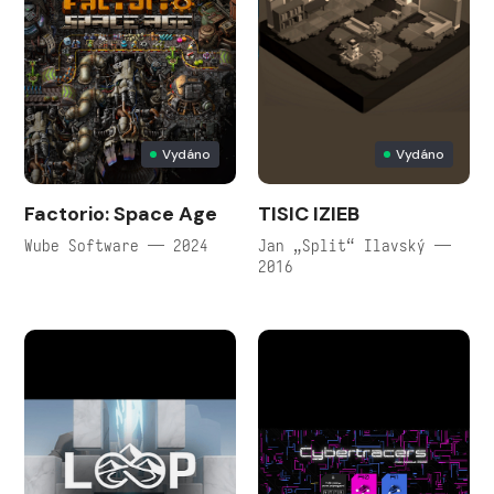
Vydáno
Vydáno
Factorio: Space Age
TISIC IZIEB
Wube Software — 2024
Jan „Split“ Ilavský —
2016