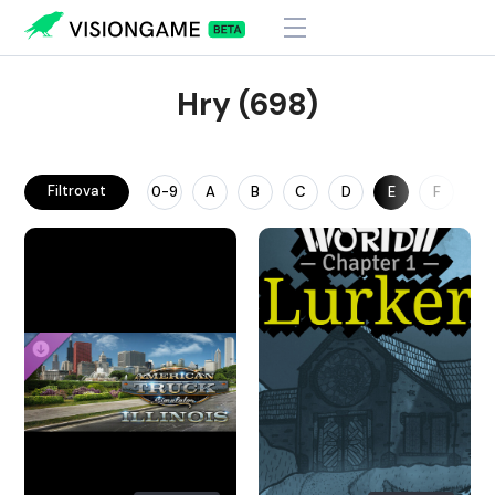
Hry (698)
Filtrovat
0-9
A
B
C
D
E
F
G