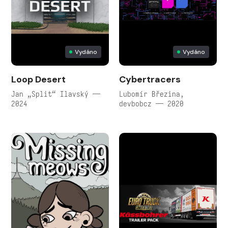
Vydáno
Vydáno
Loop Desert
Cybertracers
Jan „Split“ Ilavský —
Lubomír Březina,
2024
devbobcz — 2020