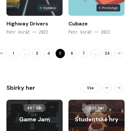
Vydáno
Prototyp
Highway Drivers
Cubaze
Petr Voráč — 2022
Petr Voráč — 2022
1
3
4
5
6
7
24
…
…
Sbírky her
Vše
487 her
485 her
Game Jam
Studentské hry