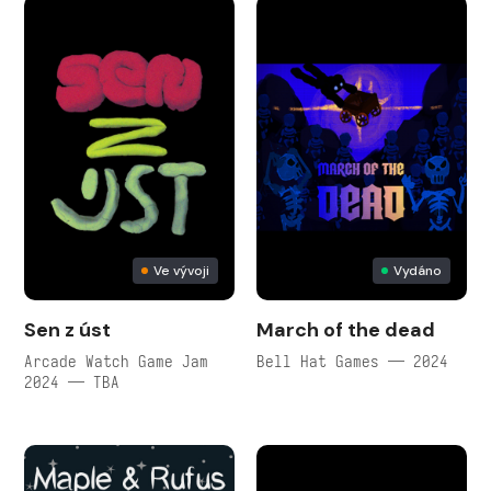
Ve vývoji
Vydáno
Sen z úst
March of the dead
Arcade Watch Game Jam
Bell Hat Games — 2024
2024 — TBA