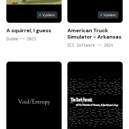
Vydáno
Vydáno
A squirrel, I guess
American Truck
Simulator - Arkansas
Dudem — 2023
SCS Software — 2024