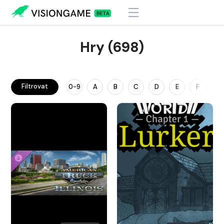
Hry (698)
Filtrovat
0-9
A
B
C
D
E
F
G