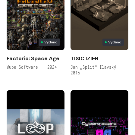
Vydáno
Vydáno
Factorio: Space Age
TISIC IZIEB
Wube Software — 2024
Jan „Split“ Ilavský —
2016