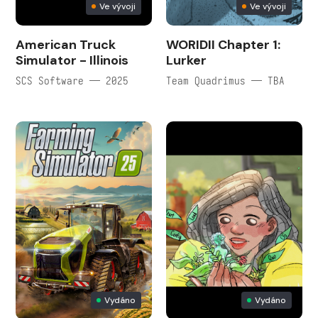
Ve vývoji
Ve vývoji
American Truck
WORIDII Chapter 1:
Simulator - Illinois
Lurker
SCS Software — 2025
Team Quadrimus — TBA
Vydáno
Vydáno