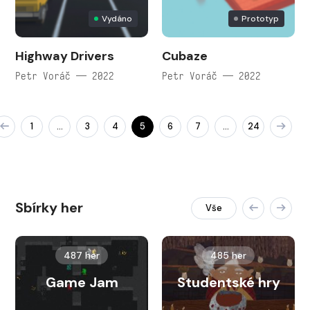
Vydáno
Prototyp
Highway Drivers
Cubaze
Petr Voráč — 2022
Petr Voráč — 2022
1
3
4
5
6
7
24
…
…
Sbírky her
Vše
487 her
485 her
Game Jam
Studentské hry