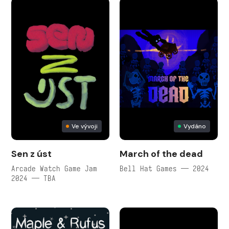
Ve vývoji
Vydáno
Sen z úst
March of the dead
Arcade Watch Game Jam
Bell Hat Games — 2024
2024 — TBA