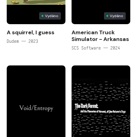
Vydáno
Vydáno
A squirrel, I guess
American Truck
Simulator - Arkansas
Dudem — 2023
SCS Software — 2024