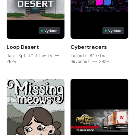
Vydáno
Vydáno
Loop Desert
Cybertracers
Jan „Split“ Ilavský —
Lubomír Březina,
2024
devbobcz — 2020