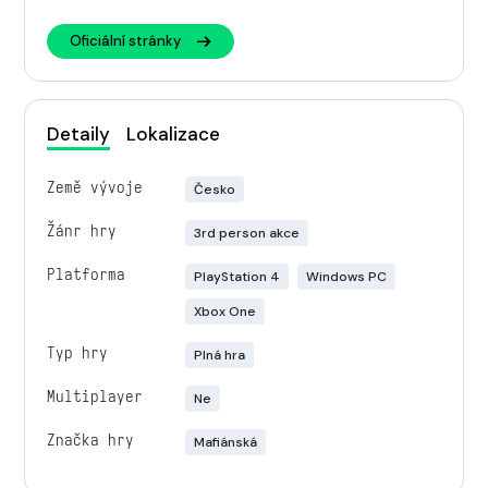
Oficiální stránky
Detaily
Lokalizace
Země vývoje
Česko
Žánr hry
3rd person akce
Platforma
PlayStation 4
Windows PC
Xbox One
Typ hry
Plná hra
Multiplayer
Ne
Značka hry
Mafiánská