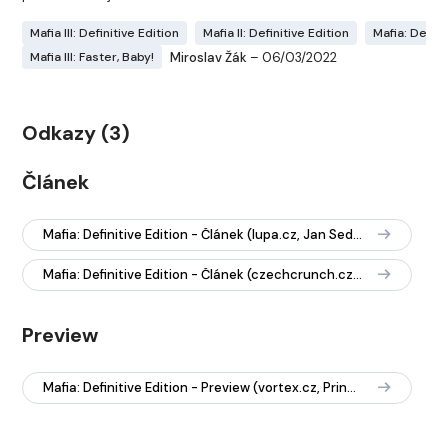
Mafia III: Definitive Edition
Mafia II: Definitive Edition
Mafia: Defini
Miroslav Žák
– 06/03/2022
Mafia III: Faster, Baby!
Odkazy (3)
Článek
Mafia: Definitive Edition - Článek (lupa.cz, Jan Sedlák, 2020)
Mafia: Definitive Edition - Článek (czechcrunch.cz, Václav Bedrich, 2020)
Preview
Mafia: Definitive Edition - Preview (vortex.cz, Princ a Bigas, 2020))