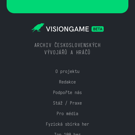
ARCHIV ČESKOSLOVENSKÝCH
VÝVOJÁŘŮ A HRÁČŮ
O projektu
Redakce
Podpořte nás
Stáž / Praxe
Pro média
Fyzická sbírka her
Top 100 her