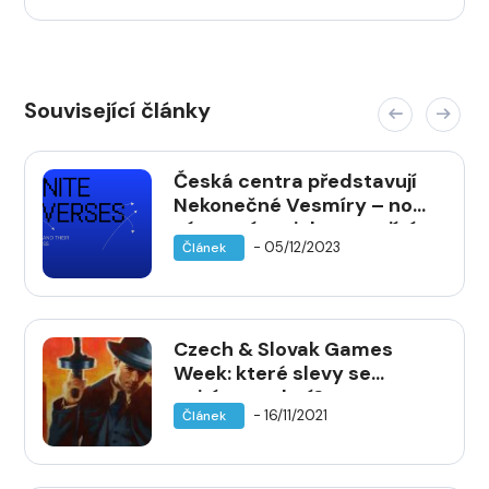
Související články
Česká centra představují
Nekonečné Vesmíry – nový
výstavní projekt mapující
- 05/12/2023
Článek
českou herní scénu
Czech & Slovak Games
Week: které slevy se
nejvíce vyplatí?
- 16/11/2021
Článek