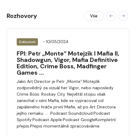
Rozhovory
Vše
- 10/05/2024
Exkluzivní
FPI: Petr „Monte“ Motejzík I Mafia II,
Shadowgun, Vigor, Mafia Definitive
Edition, Crime Boss, Madfinger
Games …
Jako Art Director je Petr „Monte“ Motejzík
zodpovědný za vizuál her Vigor, nebo naposledy
Crime Boss: Rockay City. Největší stopu však
zanechal v sérii Mafia, kde se vypracoval od
zapáleného hráče první Mafie, až po Art Directora
jejího remaku. … Podcast Soundcloud:Podcast
Spotify:Podcast Apple:Podcast GoogleKompletní
přepis:Přepis momentálně zpracováváme.