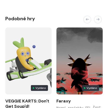
Podobné hry
Vydáno
Vydáno
VEGGIE KARTS: Don't
Faraxy
Get Soup'd!
Herní projekty FEL ČVUT