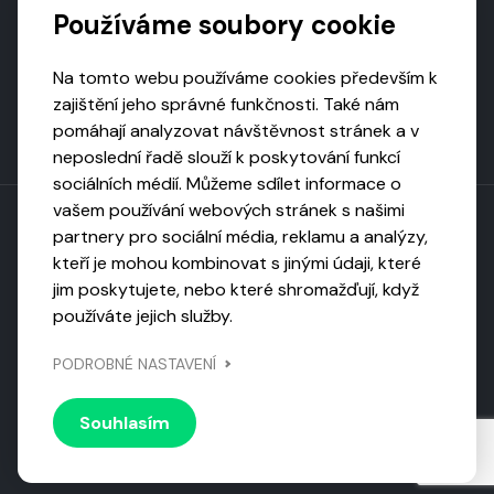
Podporují nás
Používáme soubory cookie
Na tomto webu používáme cookies především k
zajištění jeho správné funkčnosti. Také nám
pomáhají analyzovat návštěvnost stránek a v
neposlední řadě slouží k poskytování funkcí
sociálních médií. Můžeme sdílet informace o
vašem používání webových stránek s našimi
partnery pro sociální média, reklamu a analýzy,
kteří je mohou kombinovat s jinými údaji, které
Toto dílo podléhá licenci CC BY-NC-ND
jim poskytujete, nebo které shromažďují, když
Uveďte původ, neužívejte komerčně, nezpracovávejte.
používáte jejich služby.
Webarchivováno
PODROBNÉ NASTAVENÍ
Národní knihovnou ČR
Design by
Vanda
Souhlasím
© 2026 Visiongame. Všechna práva vyhrazena.
Zásady
ochrany soukromí