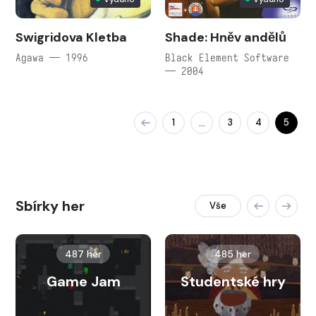
Swigridova Kletba
Shade: Hněv andělů
Agawa — 1996
Black Element Software
— 2004
1
3
4
5
…
Sbírky her
Vše
487 her
485 her
Game Jam
Studentské hry