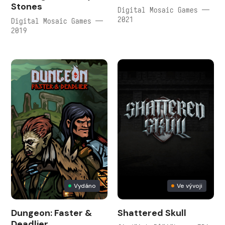
Stones
Digital Mosaic Games —
2021
Digital Mosaic Games —
2019
Vydáno
Ve vývoji
Dungeon: Faster &
Shattered Skull
Deadlier