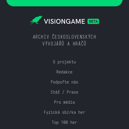
ARCHIV ČESKOSLOVENSKÝCH
VÝVOJÁŘŮ A HRÁČŮ
O projektu
Redakce
Podpořte nás
Stáž / Praxe
Pro média
Fyzická sbírka her
Top 100 her