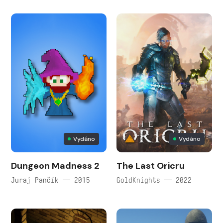
Vydáno
Vydáno
Dungeon Madness 2
The Last Oricru
Juraj Pančík — 2015
GoldKnights — 2022