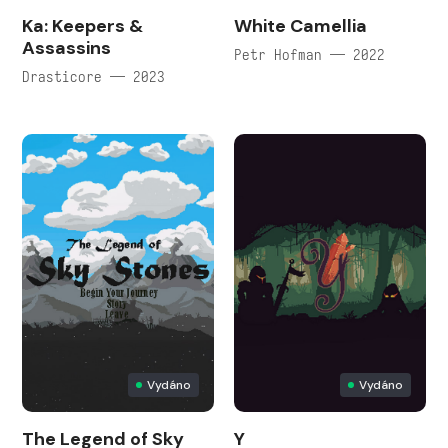
Ka: Keepers &
White Camellia
Assassins
Petr Hofman — 2022
Drasticore — 2023
Vydáno
Vydáno
The Legend of Sky
Y