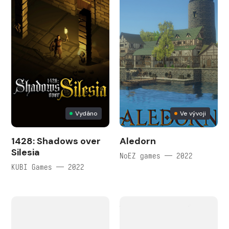
Vydáno
Ve vývoji
1428: Shadows over
Aledorn
Silesia
NoEZ games — 2022
KUBI Games — 2022