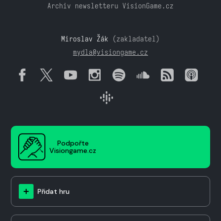
Archiv newsletteru VisionGame.cz
Miroslav Žák
(zakladatel)
mydla@visiongame.cz
Podpořte
Visiongame.cz
Přidat hru