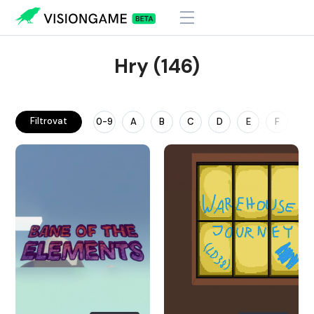
Hry (146)
Filtrovat
0-9
A
B
C
D
E
F
G