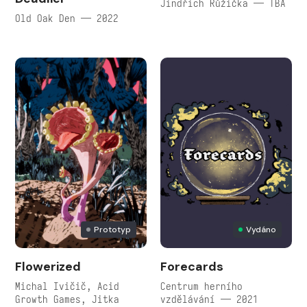
Jindřich Růžička — TBA
Old Oak Den — 2022
Prototyp
Vydáno
Flowerized
Forecards
Michal Ivičič, Acid
Centrum herního
Growth Games, Jitka
vzdělávání — 2021