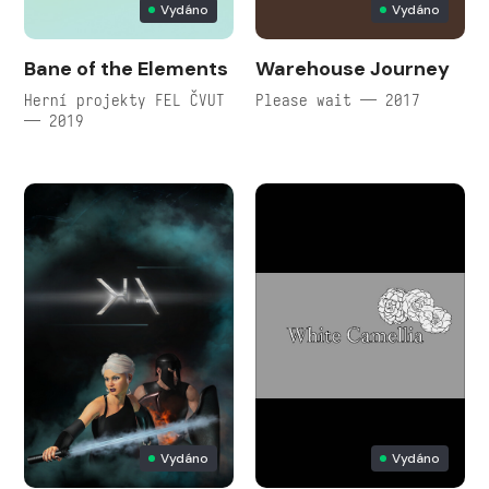
Vydáno
Vydáno
Bane of the Elements
Warehouse Journey
Herní projekty FEL ČVUT
Please wait — 2017
— 2019
Vydáno
Vydáno