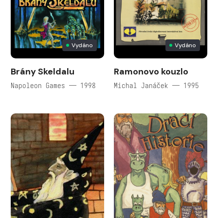
Vydáno
Vydáno
Brány Skeldalu
Ramonovo kouzlo
Napoleon Games — 1998
Michal Janáček — 1995