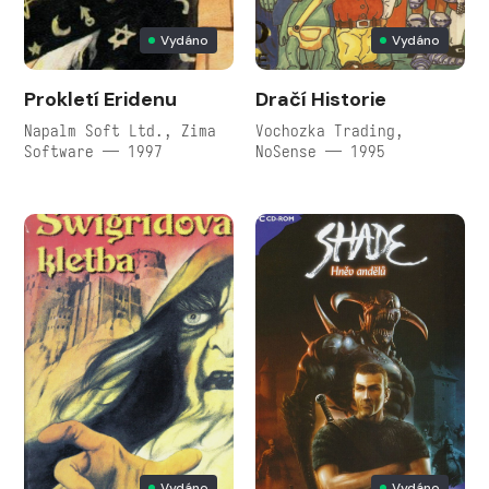
Vydáno
Vydáno
Prokletí Eridenu
Dračí Historie
Napalm Soft Ltd., Zima
Vochozka Trading,
Software — 1997
NoSense — 1995
Vydáno
Vydáno