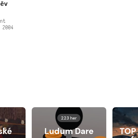
ěv
nt
 2004
223 her
ské
Ludum Dare
TOP 