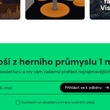
f
Vi
pší z herního průmyslu 1
ewsletteru a my vám zašleme přehled nejzajímavějších 
Přihlásit se k odběru
Souhlasím se zásadami ochrany osobních údajů