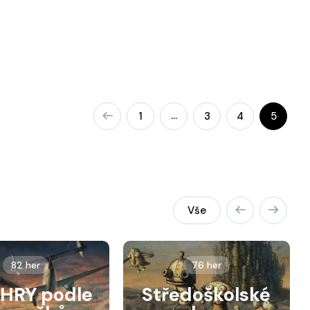
…
1
3
4
5
Vše
82 her
76 her
HRY podle
Středoškolské