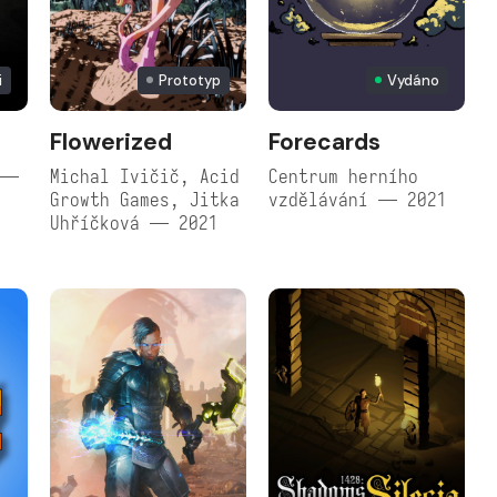
i
Prototyp
Vydáno
l
Flowerized
Forecards
 —
Michal Ivičič, Acid
Centrum herního
Growth Games, Jitka
vzdělávání — 2021
Uhříčková — 2021