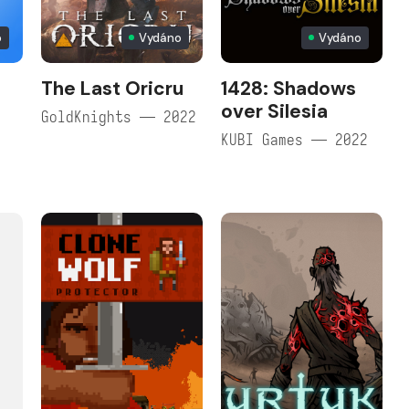
o
Vydáno
Vydáno
The Last Oricru
1428: Shadows
over Silesia
GoldKnights — 2022
KUBI Games — 2022