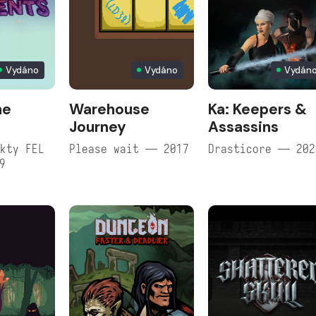
Vydáno
Vydáno
Vydán
he
Warehouse
Ka: Keepers &
Journey
Assassins
kty FEL
Please wait — 2017
Drasticore — 202
9