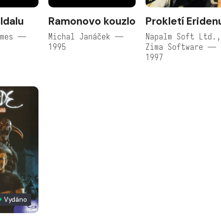
ldalu
Ramonovo kouzlo
Prokletí Eriden
ames —
Michal Janáček —
Napalm Soft Ltd.
1995
Zima Software —
1997
Vydáno