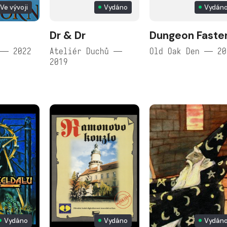
Ve vývoji
Vydáno
Vydán
Dr & Dr
Dungeon Faste
 — 2022
Ateliér Duchů —
Old Oak Den — 20
2019
Vydáno
Vydáno
Vydán