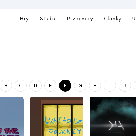
Hry
Studia
Rozhovory
Články
U
B
C
D
E
F
G
H
I
J