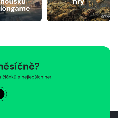
anoušků
hry
siongame
 měsíčně?
článků a nejlepších her.