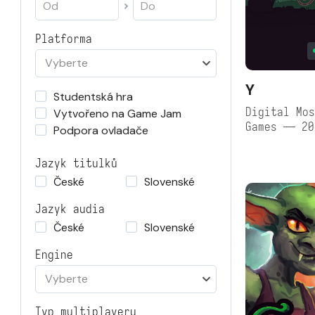
Platforma
Vyberte
Y
Studentská hra
Digital Mos
Vytvořeno na Game Jam
Games — 20
Podpora ovladače
Jazyk titulků
České
Slovenské
Jazyk audia
České
Slovenské
Engine
Vyberte
Typ multiplayeru