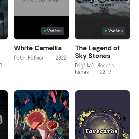
o
Vydáno
Vydáno
White Camellia
The Legend of
Sky Stones
Petr Hofman — 2022
3
Digital Mosaic
Games — 2019