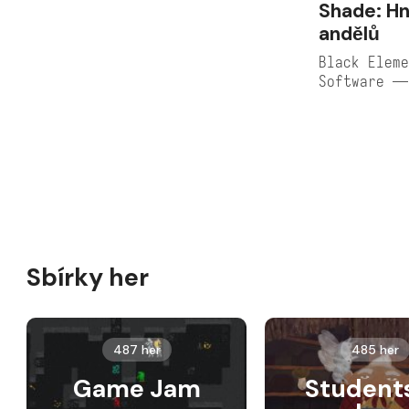
Shade: Hn
andělů
Black Eleme
Software —
Sbírky her
487 her
485 her
Game Jam
Student