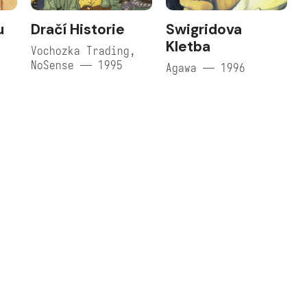
u
Dračí Historie
Swigridova
Kletba
,
Vochozka Trading,
NoSense — 1995
Agawa — 1996