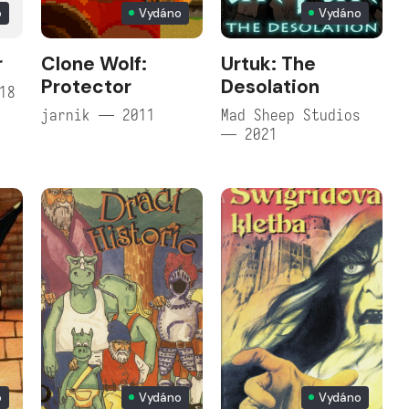
o
Vydáno
Vydáno
r
Clone Wolf:
Urtuk: The
Protector
Desolation
18
jarnik — 2011
Mad Sheep Studios
— 2021
o
Vydáno
Vydáno