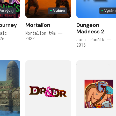
Ve vývoji
Vydáno
Vydán
Journey
Mortalion
Dungeon
Madness 2
aic
Mortalion tým —
26
2022
Juraj Pančík —
2015