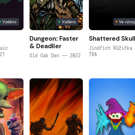
Vydáno
Vydáno
Ve vývoj
Dungeon: Faster
Shattered Skul
& Deadlier
aic
Jindřich Růžička
21
TBA
Old Oak Den — 2022