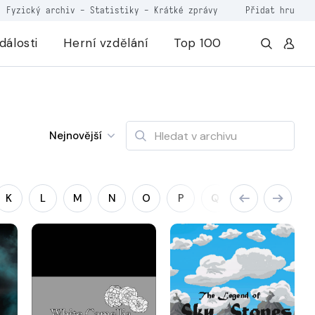
Fyzický archiv
-
Statistiky
-
Krátké zprávy
Přidat hru
dálosti
Herní vzdělání
Top 100
Nejnovější
K
L
M
N
O
P
Q
R
S