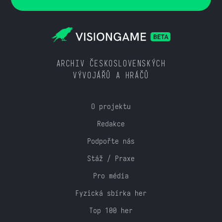
ARCHIV ČESKOSLOVENSKÝCH
VÝVOJÁŘŮ A HRÁČŮ
O projektu
Redakce
Podpořte nás
Stáž / Praxe
Pro média
Fyzická sbírka her
Top 100 her