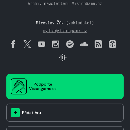
Archiv newsletteru VisionGame.cz
Miroslav Žák
(zakladatel)
mydla@visiongame.cz
Podpořte
Visiongame.cz
Přidat hru