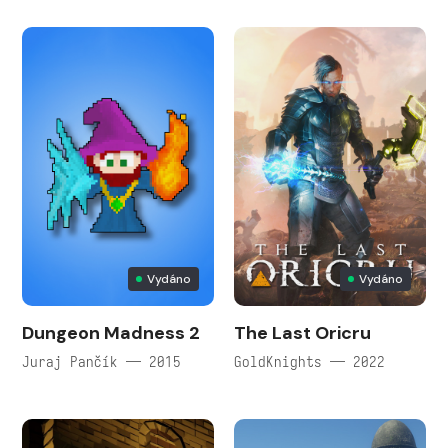
Vydáno
Vydáno
Dungeon Madness 2
The Last Oricru
Juraj Pančík — 2015
GoldKnights — 2022