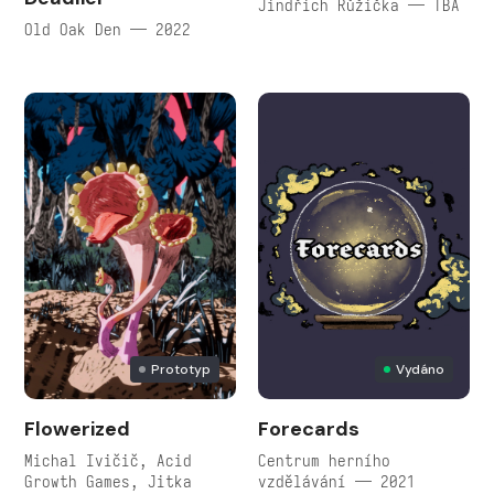
Jindřich Růžička — TBA
Old Oak Den — 2022
Prototyp
Vydáno
Flowerized
Forecards
Michal Ivičič, Acid
Centrum herního
Growth Games, Jitka
vzdělávání — 2021