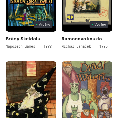
Vydáno
Vydáno
Brány Skeldalu
Ramonovo kouzlo
Napoleon Games — 1998
Michal Janáček — 1995