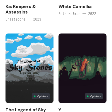
Ka: Keepers &
White Camellia
Assassins
Petr Hofman — 2022
Drasticore — 2023
Vydáno
Vydáno
The Legend of Sky
Y