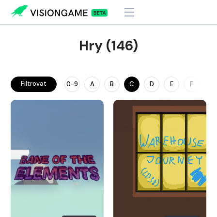
Hry (146)
Filtrovat
0-9
A
B
C
D
E
F
G