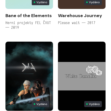
Vydáno
Vydáno
Bane of the Elements
Warehouse Journey
Herní projekty FEL ČVUT
Please wait — 2017
— 2019
Vydáno
Vydáno