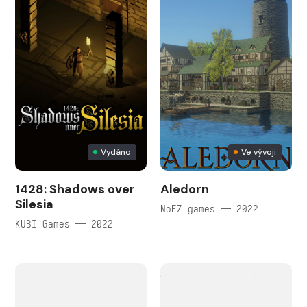
Vydáno
Ve vývoji
1428: Shadows over
Aledorn
Silesia
NoEZ games — 2022
KUBI Games — 2022