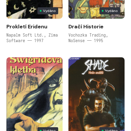
Vydáno
Vydáno
Prokletí Eridenu
Dračí Historie
Napalm Soft Ltd., Zima
Vochozka Trading,
Software — 1997
NoSense — 1995
Vydáno
Vydáno