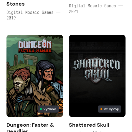
Stones
Digital Mosaic Games —
2021
Digital Mosaic Games —
2019
Vydáno
Ve vývoji
Dungeon: Faster &
Shattered Skull
Deadlier