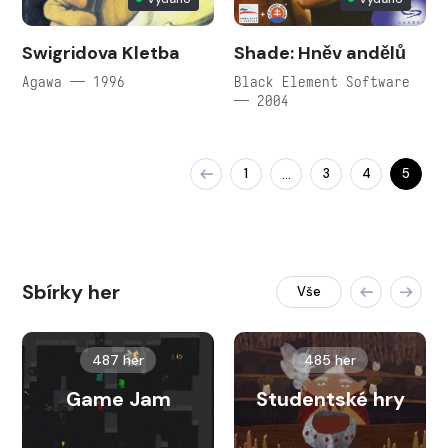
Swigridova Kletba
Shade: Hněv andělů
Agawa — 1996
Black Element Software
— 2004
1
3
4
5
…
Sbírky her
Vše
487 her
485 her
Game Jam
Studentské hry