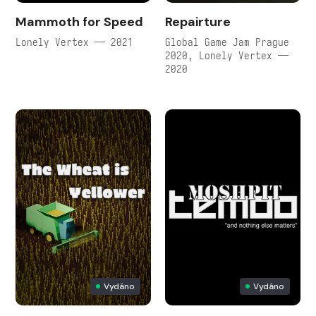
Mammoth for Speed
Repairture
Lonely Vertex — 2021
Global Game Jam Prague
2020, Lonely Vertex —
2020
Vydáno
Vydáno