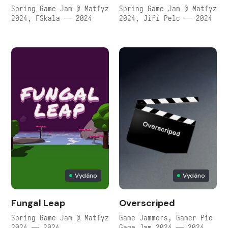
Spring Game Jam @ Matfyz
Spring Game Jam @ Matfyz
2024, FSkala — 2024
2024, Jiří Pelc — 2024
Vydáno
Vydáno
Fungal Leap
Overscriped
Spring Game Jam @ Matfyz
Game Jammers, Gamer Pie
2024 — 2024
Game Jam 2024 — 2024