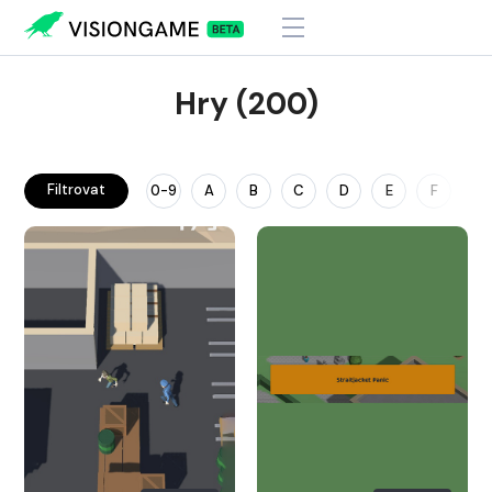
Hry (200)
Filtrovat
0-9
A
B
C
D
E
F
G