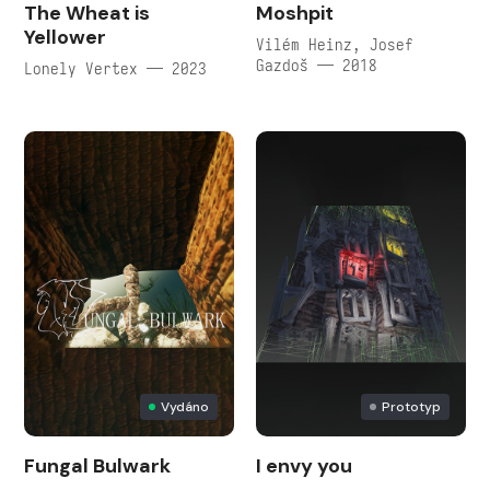
The Wheat is
Moshpit
Yellower
Vilém Heinz, Josef
Gazdoš — 2018
Lonely Vertex — 2023
Vydáno
Prototyp
Fungal Bulwark
I envy you