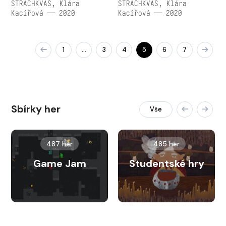
STRACHKVAS, Klára
STRACHKVAS, Klára
Kacířová — 2020
Kacířová — 2020
1
3
4
5
6
7
…
Sbírky her
Vše
487 her
485 her
Game Jam
Studentské hry