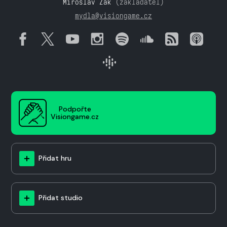
Miroslav Žák
(zakladatel)
mydla@visiongame.cz
Podpořte
Visiongame.cz
Přidat hru
Přidat studio