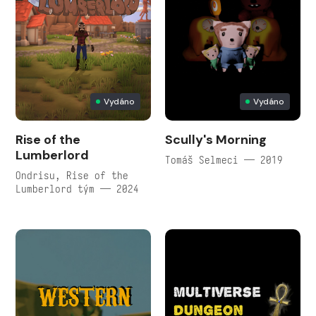
Vydáno
Vydáno
Rise of the
Scully's Morning
Lumberlord
Tomáš Selmeci — 2019
Ondrisu, Rise of the
Lumberlord tým — 2024