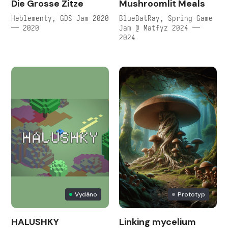
Die Grosse Zitze
Mushroomlit Meals
Heblementy, GDS Jam 2020
BlueBatRay, Spring Game
— 2020
Jam @ Matfyz 2024 —
2024
Vydáno
Prototyp
HALUSHKY
Linking mycelium