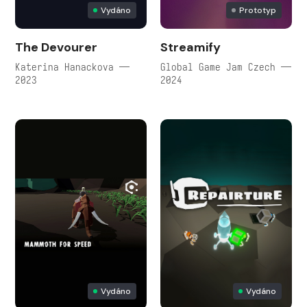
Vydáno
Prototyp
The Devourer
Streamify
Katerina Hanackova —
Global Game Jam Czech —
2023
2024
Vydáno
Vydáno