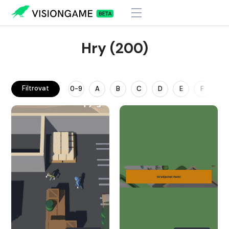
Hry (200)
Filtrovat
0-9
A
B
C
D
E
F
G