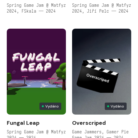
Spring Game Jam @ Matfyz
Spring Game Jam @ Matfyz
2024, FSkala — 2024
2024, Jiří Pelc — 2024
Vydáno
Vydáno
Fungal Leap
Overscriped
Spring Game Jam @ Matfyz
Game Jammers, Gamer Pie
2024 — 2024
Game Jam 2024 — 2024