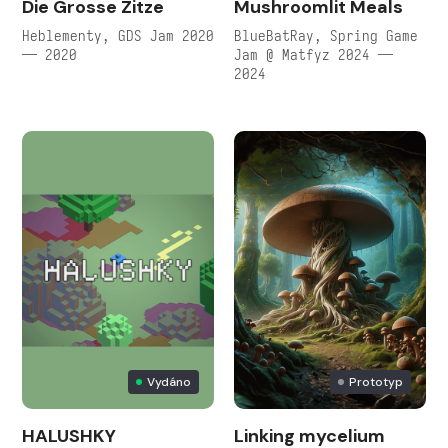
Die Grosse Zitze
Mushroomlit Meals
Heblementy, GDS Jam 2020
BlueBatRay, Spring Game
— 2020
Jam @ Matfyz 2024 —
2024
Vydáno
Prototyp
HALUSHKY
Linking mycelium