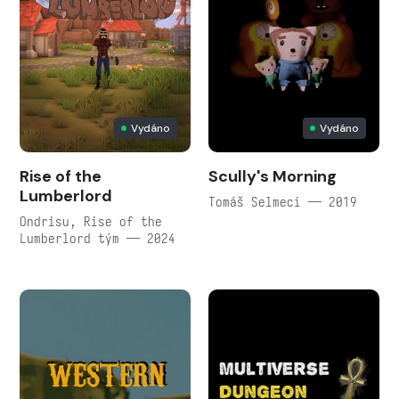
Vydáno
Vydáno
Rise of the
Scully's Morning
Lumberlord
Tomáš Selmeci — 2019
Ondrisu, Rise of the
Lumberlord tým — 2024