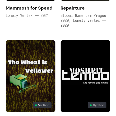
Mammoth for Speed
Repairture
Lonely Vertex — 2021
Global Game Jam Prague
2020, Lonely Vertex —
2020
Vydáno
Vydáno