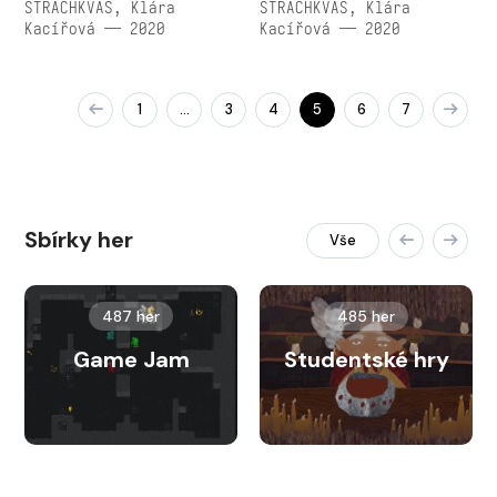
STRACHKVAS, Klára
STRACHKVAS, Klára
Kacířová — 2020
Kacířová — 2020
1
3
4
5
6
7
…
Sbírky her
Vše
487 her
485 her
Game Jam
Studentské hry