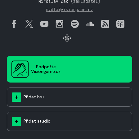
Miroslav Žák
(zakladatel)
mydla@visiongame.cz
Podpořte
Visiongame.cz
Přidat hru
Přidat studio