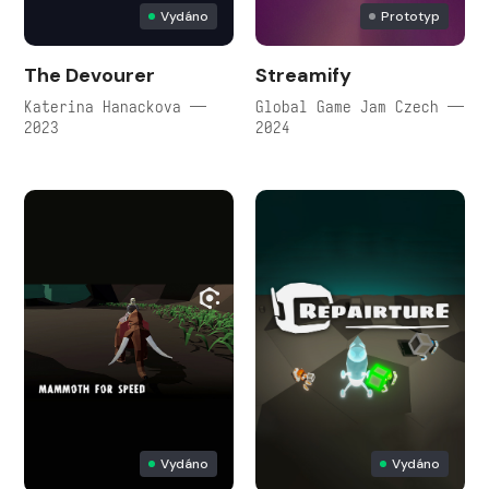
Vydáno
Prototyp
The Devourer
Streamify
Katerina Hanackova —
Global Game Jam Czech —
2023
2024
Vydáno
Vydáno