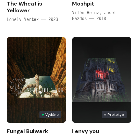
The Wheat is
Moshpit
Yellower
Vilém Heinz, Josef
Gazdoš — 2018
Lonely Vertex — 2023
Vydáno
Prototyp
Fungal Bulwark
I envy you